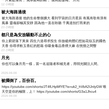
一片紫藍漆黑， 風寒陡峭的崕， 孤高如傲梅。 月亮
12 小時前
健身教練學到的東西，變成他的課表，讓他做各種伸展、肌力
被大海路過後
訓練、呼吸、還有氣功。有一天還配卡拉OK唱他喜歡的歌，
被大海路過後 他的生命整個擴大 看到宇宙的日月星辰 有風有歌有浪有
邊唱邊做，真是享受(我覺得)。
風暴 靈魂卻極其安靜 因為他一直在聆聽 千萬道拍打而來的
23 小時前
端午連假，第一天回娘家巡田水，第二天我照例運動、打掃，
都只是為安放騷動不止的心
第三天老友Ben來訪，不同於二個月前的不知所云，今天他跟
你上窮碧落下黃泉 四生六道尋求投生 你放縱肉體幻想如花似玉的國色
好友聊了一個鐘頭，還跟Ben說，在女兒家過的極其
天香 你尋求軟玉香紅的慰藉 你吸食毒品香煙大麻 在恍惚之間瞥
23 小時前
disciplined 。事後我問他這句英文，他說是「紀律」，我笑說
月光
「你當作是當兵啦！」他點頭同意。
你也可以像月亮一樣，當一名追隨者和補充者，用弱光關注人間。
規律是種力量，這是運動教我的事，ai說我是長照的系統工程
師，把所有的東西建構成有系統性的照護環境。我常想，我前
2026-08-08
面10年瘋運動的歷練，是否都在成就今年的一切，應該是。
被擱倒了，百份百。
https://youtube.com/shorts/JT4fLHpMfYE?is=uk2_hVbA2IJnlyGW 唯
我一直想問他對這段人生旅途有何評論，今天有了答案「當
天空是你的極限，上！ https://youtube.com/shorts/G3a1Jhcu4
兵」
。就在剛剛，跟爸說，我們滿月了，合作愉快
2026-08-08