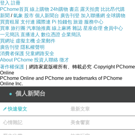
登入
註冊
PChome首頁
線上購物
24h購物
書店
露天拍賣
比比昂代購
新聞
/
氣象
股市
個人新聞台
廣告刊登
加入聯播網
全球購物
0615 三星期週報
上一篇：
買賣租屋
支付連
國際連
Pi 拍錢包
旅遊
服務中心
買車
旅行團
汽車險推薦
線上麻將
雜誌
星座命理
會員中心
0701 調適
下一篇：
一元簡訊
直播達人
數位憑證
企業簡訊
買網址
虛擬主機
企業郵件
廣告刊登
隱私權聲明
消費者保護
兒童網路安全
About PChome
投資人聯絡
徵才
著作權保護
｜網路家庭版權所有、轉載必究
‧Copyright PChome
Online
PChome Online and PChome are trademarks of PChome
Online Inc.
個人新聞台
快速發文
最新文章
心情雜記
美食饗宴