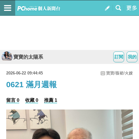
寶寶的太陽系
訂閱
我的
2026-06-22 09:44:45
寶寶/薇裙/火嫂
0621 滿月週報
留言 0
收藏 0
推薦 1