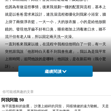
也因為有做這些事情，後來我規劃一樓的配置與流程，基本上
就是以爸爸需求來設計，連洗澡流程都優化到我家小浴室，牆
上掛了兩個淨衣籃，一大一小，大的放衣服，小的是給他放眼
鏡的。發現他牙齒不好有口臭，睡前都加上消毒漱口水，雖不
流汗但有老人味，所以固定兩天洗一次澡。
一直到爸來我家以後，在流程中我相信他明白了一切，有一天
突然跟我說「他那時白天看不到我會焦慮」，我以為是我平常
上班時間，追問他說的是哪時，他回說，是在新莊時（我小驚
訝）。
繼續閱讀
那天他又說「要不是因為妳…..我只要想到妳….」雖然他現在
說話比較不連貫，但父女連心我明白他的意思。
我不想讓他覺得，不努力對不起我，我只想讓他知道，我在乎
你可能感興趣的文章
他的舒服、他的尊嚴，所以他可以在這個舒適的環境中，找回
阿我阿龍 59
任何屬於他想振作的理由，但是不要有壓力。
海平面盤桓的旋鷹， 沙灘上細碎的貝殼， 同樣矯健的遠方馳帆。 天是
我們每天晚上有半小時的運動時間，我會把我從凱蒂瑜珈、YT