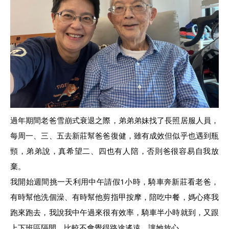
過年期間老爸雪崩式衰退之際，弟弟弟妹找了長照居服人員，
每周一、三、五去新莊幫爸爸復健，雖有成效但似乎也遇到瓶
頸，弟弟說，真希望二、四也有人陪，否則爸很容易自我放
棄。
我開始週間挑一天利用中午請假1小時，騎車奔新莊看老爸，
有時幫他洗個澡、有時幫他剪指甲按摩，陪吃中餐，媽心疼我
跑來跑去，我說我中午過來很有效率，騎車半小時就到，又跟
上下班區隔開，比較不會覺得路途遙遠，讓她放心。