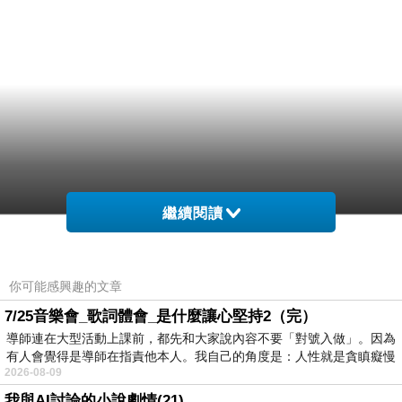
繼續閱讀
你可能感興趣的文章
7/25音樂會_歌詞體會_是什麼讓心堅持2（完）
導師連在大型活動上課前，都先和大家說內容不要「對號入做」。因為
有人會覺得是導師在指責他本人。我自己的角度是：人性就是貪瞋癡慢
2026-08-09
我與AI討論的小說劇情(21)