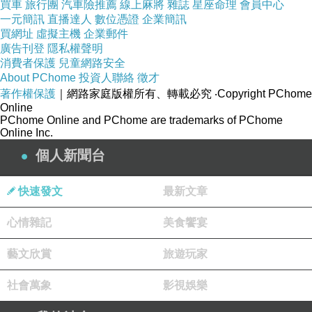
買車
旅行團
汽車險推薦
線上麻將
雜誌
星座命理
會員中心
一元簡訊
直播達人
數位憑證
企業簡訊
買網址
虛擬主機
企業郵件
廣告刊登
隱私權聲明
消費者保護
兒童網路安全
About PChome
投資人聯絡
徵才
著作權保護
｜網路家庭版權所有、轉載必究
‧Copyright PChome
Online
PChome Online and PChome are trademarks of PChome
Online Inc.
個人新聞台
快速發文
最新文章
心情雜記
美食饗宴
藝文欣賞
旅遊玩家
社會萬象
影視娛樂