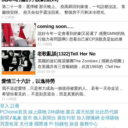
第二十一章：選擇權 那天晚上。 堯禹舜回到家後，一句話都沒說。 客
廳很安靜。 堯天命似乎還沒回來。 整個房子只剩冰冷燈光。
5 小時前
coming soon.....
說好今年一定會看到的劇又延遲了 感覺GMM的執
行能力有問題啊🫩 想看自己家CP演戲竟是如此奢
22 小時前
侈的事 GMM你說看看啊😑 先把劇放
老歌亂談(1322)Tell Her No
英國的迷幻搖滾樂團The Zombies ( 殭屍合唱團 )
在美國共有三首暢銷曲，此首1965的《Tell Her
2026-08-09
No》即為其中之一，在告示牌百大單曲
愛情三十六計，以逸待勞
我不追趕愛情，只是努力成為一個值得被愛的人。 若有一天你走近，
希望你看見的， 不是刻意迎合，而是真實的我。
11 小時前
登入
註冊
PChome首頁
線上購物
24h購物
書店
露天拍賣
比比昂代購
新聞
/
氣象
股市
個人新聞台
廣告刊登
加入聯播網
全球購物
買賣租屋
支付連
國際連
Pi 拍錢包
旅遊
服務中心