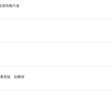
壺茶與兩只冒
織著塗抹、刮擦與