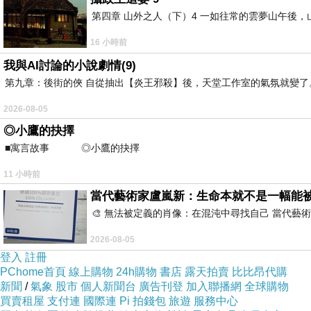
第四章 山外之人（下）4 一如往常的雲夢山午後
16 小時前
我與AI討論的小說劇情(9)
第九章：後街的俠 自從抽出【炎王邪殺】後，天堂工作室的氣氛就變了。
2026-08-05
◎小鷹的抉擇
■寓言故事 ◎小鷹的抉擇 ⊕潘文良 在
11 小時前
當代藝術家盧嵐新：生命本就不是一幅能
🎨 無法被定義的肖像：在混沌中尋找自己 當代
2026-08-05
登入
註冊
PChome首頁
線上購物
24h購物
書店
露天拍賣
比比昂代購
新聞
/
氣象
股市
個人新聞台
廣告刊登
加入聯播網
全球購物
買賣租屋
支付連
國際連
Pi 拍錢包
旅遊
服務中心