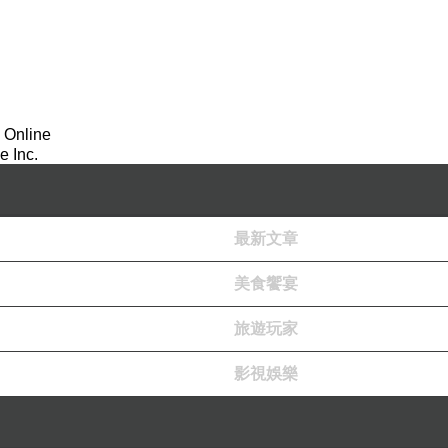
 Online
 Inc.
最新文章
美食饗宴
旅遊玩家
影視娛樂