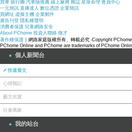
買車
旅行團
汽車險推薦
線上麻將
雜誌
星座命理
會員中心
一元簡訊
直播達人
數位憑證
企業簡訊
買網址
虛擬主機
企業郵件
廣告刊登
隱私權聲明
消費者保護
兒童網路安全
About PChome
投資人聯絡
徵才
著作權保護
｜網路家庭版權所有、轉載必究
‧Copyright PChome
PChome Online and PChome are trademarks of PChome Online
個人新聞台
快速發文
心情雜記
藝文欣賞
社會萬象
我的站台