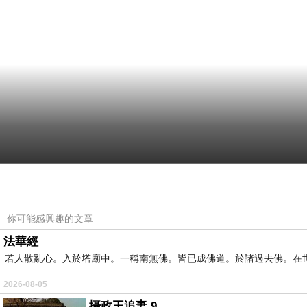
你可能感興趣的文章
法華經
若人散亂心。入於塔廟中。一稱南無佛。皆已成佛道。於諸過去佛。在
2026-08-05
攝政王追妻 9