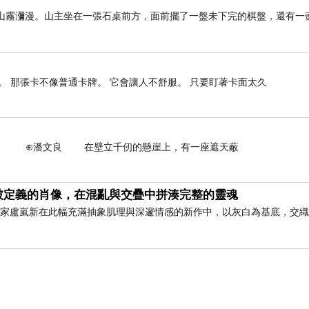
，山霧瀰漫。山主坐在一張石桌前方，面前擺了一盤未下完的棋盤，還有一
 那張卡不像普通卡牌。 它會讓人不舒服。 只要盯著卡面太久
壁立千仞的懸崖上，有一座遮天蔽
被定義的肖像，在混亂與交疊中拼湊完整的靈魂
藝術家盧嵐新在此幅充滿抽象肌理與深邃情感的新作中，以灰白為基底，交