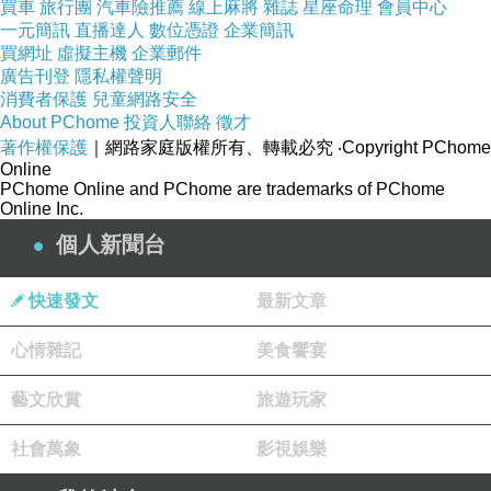
買車
旅行團
汽車險推薦
線上麻將
雜誌
星座命理
會員中心
一元簡訊
直播達人
數位憑證
企業簡訊
買網址
虛擬主機
企業郵件
廣告刊登
隱私權聲明
消費者保護
兒童網路安全
About PChome
投資人聯絡
徵才
著作權保護
｜網路家庭版權所有、轉載必究
‧Copyright PChome
Online
PChome Online and PChome are trademarks of PChome
Online Inc.
個人新聞台
快速發文
最新文章
心情雜記
美食饗宴
藝文欣賞
旅遊玩家
社會萬象
影視娛樂