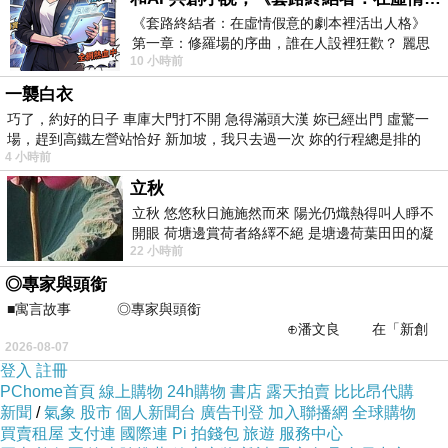
《套路終結者：在虛情假意的劇本裡活出人格》
第一章：修羅場的序曲，誰在人設裡狂歡？ 麗思
10 小時前
卡爾頓酒店的總統套房內，燈光昏
一襲白衣
巧了，約好的日子 車庫大門打不開 急得滿頭大漢 妳已經出門 虛驚一
場，趕到高鐵左營站恰好 新加坡，我只去過一次 妳的行程總是排的
4 小時前
立秋
立秋 悠悠秋日施施然而來 陽光仍熾熱得叫人睜不
開眼 荷塘邊賞荷者絡繹不絕 是塘邊荷葉田田的凝
22 小時前
望 風中飄逸的是映日荷花別樣紅
◎專家與頭銜
■寓言故事 ◎專家與頭銜
⊕潘文良 在「新創
2026-08-07
之谷」裡——
登入
註冊
PChome首頁
線上購物
24h購物
書店
露天拍賣
比比昂代購
新聞
/
氣象
股市
個人新聞台
廣告刊登
加入聯播網
全球購物
買賣租屋
支付連
國際連
Pi 拍錢包
旅遊
服務中心