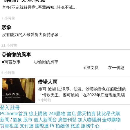
【轉貼】天 地 侘 寂
言多!不定就解吾意..吾輩尚知..詩魂不滅..
7 小時前
形象
沒有能力的人最愛努力保持形象，
21 小時前
◎偷懶的風車
■寓言故事 ◎偷懶的風車
⊕潘文良 在一個經
6 小時前
常颳風的山丘上—&m
借場大雨
麥可·波頓 以渾厚、低沉、沙啞的音色征服歌迷的
「情歌天王」麥可波頓，在2023年底發現罹患腦
8 小時前
瘤「祈禱早日康復，一切都好」。
登入
註冊
PChome首頁
線上購物
24h購物
書店
露天拍賣
比比昂代購
新聞
/
氣象
股市
個人新聞台
廣告刊登
加入聯播網
全球購物
買賣租屋
支付連
國際連
Pi 拍錢包
旅遊
服務中心