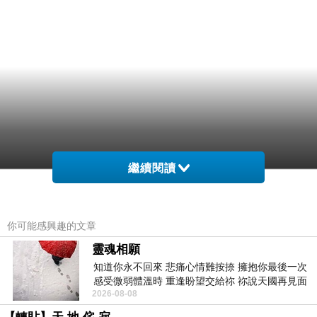
繼續閱讀
你可能感興趣的文章
靈魂相願
知道你永不回來 悲痛心情難按捺 擁抱你最後一次
感受微弱體溫時 重逢盼望交給祢 祢說天國再見面
2026-08-08
此刻忍淚說別離 他日靈魂再