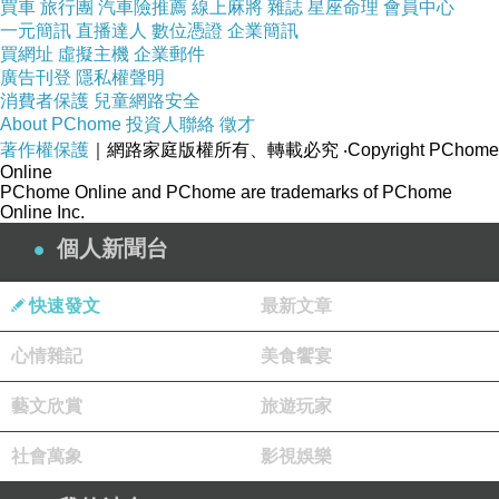
買車
旅行團
汽車險推薦
線上麻將
雜誌
星座命理
會員中心
一元簡訊
直播達人
數位憑證
企業簡訊
買網址
虛擬主機
企業郵件
廣告刊登
隱私權聲明
消費者保護
兒童網路安全
About PChome
投資人聯絡
徵才
著作權保護
｜網路家庭版權所有、轉載必究
‧Copyright PChome
Online
PChome Online and PChome are trademarks of PChome
Online Inc.
個人新聞台
快速發文
最新文章
心情雜記
美食饗宴
藝文欣賞
旅遊玩家
社會萬象
影視娛樂