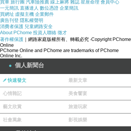
買車
旅行團
汽車險推薦
線上麻將
雜誌
星座命理
會員中心
一元簡訊
直播達人
數位憑證
企業簡訊
買網址
虛擬主機
企業郵件
廣告刊登
隱私權聲明
消費者保護
兒童網路安全
About PChome
投資人聯絡
徵才
著作權保護
｜網路家庭版權所有、轉載必究
‧Copyright PChome
Online
PChome Online and PChome are trademarks of PChome
Online Inc.
個人新聞台
快速發文
最新文章
心情雜記
美食饗宴
藝文欣賞
旅遊玩家
社會萬象
影視娛樂