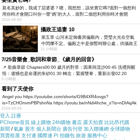
要坐實它嗎?
莫名其妙的，我成了惡婆婆？嗯，我想想，該坐實它嗎?面對一個想利
用你時才會開口叫你一聲“媽"的大人，面對二個想利用你時才會開
2026-08-09
攝政王追妻 10
第五章 山河未定御書房偏殿內，熒瑩火光在空氣
中閃爍不定。偏殿之中是個暫時辦公處，供攝政王
21 小時前
於皇宮內廷裡處理公務已然很多年。房內
7/25音樂會_歌詞和章節_《歲月的回音》
📌 歌曲章節 Chapters00:00​ 歲月的對答：因果與流沙00:45​ 洗禮與醒
悟：遺憾也是命運的朱砂01:30​ 轉念：緊握雙拳，重新出發02:20
5 小時前
看到了天使你
Angel you https://youtube.com/shorts/G9B4XR4ovgs?
is=TzCHOnvmPBPshnNa https://youtu.be/nNdi4hche_s?is=nDIAqAk
2026-08-09
登入
註冊
PChome首頁
線上購物
24h購物
書店
露天拍賣
比比昂代購
新聞
/
氣象
股市
個人新聞台
廣告刊登
加入聯播網
全球購物
買賣租屋
支付連
國際連
Pi 拍錢包
旅遊
服務中心