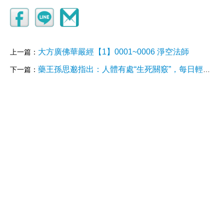
大方廣佛華嚴經【1】0001~0006 淨空法師
上一篇：
藥王孫思邈指出：人體有處“生死關竅”，每日輕敲三下，可通全身氣脈
下一篇：