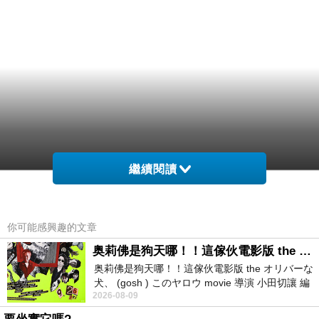
繼續閱讀
你可能感興趣的文章
奥莉佛是狗天哪！！這傢伙電影版 the オリバーな犬、 (gosh ) このヤロウ movie
奥莉佛是狗天哪！！這傢伙電影版 the オリバーな
犬、 (gosh ) このヤロウ movie 導演 小田切讓 編
2026-08-09
劇: 小田切讓 主演: 小田切讓