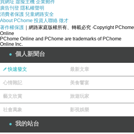
買網址
虛擬主機
企業郵件
廣告刊登
隱私權聲明
消費者保護
兒童網路安全
About PChome
投資人聯絡
徵才
著作權保護
｜網路家庭版權所有、轉載必究
‧Copyright PChome
Online
PChome Online and PChome are trademarks of PChome
Online Inc.
個人新聞台
快速發文
最新文章
心情雜記
美食饗宴
藝文欣賞
旅遊玩家
社會萬象
影視娛樂
我的站台