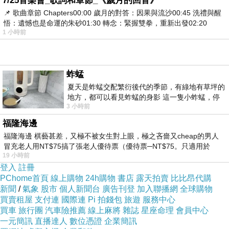
7/25音樂會_歌詞和章節_《歲月的回音》
📌 歌曲章節 Chapters00:00​ 歲月的對答：因果與流沙00:45​ 洗禮與醒
悟：遺憾也是命運的朱砂01:30​ 轉念：緊握雙拳，重新出發02:20
1 小時前
蚱蜢
夏天是蚱蜢交配繁衍後代的季節，有綠地有草坪的
地方，都可以看見蚱蜢的身影 這一隻小蚱蜢，停
3 小時前
在車頂上，怎麼樣小心驅趕，都無動
福隆海邊
福隆海邊 棋藝甚差，又極不被女生對上眼，極之吝嗇又cheap的男人
冒充老人用NT$75搞了張老人優待票（優待票─NT$75。只適用於
19 小時前
登入
註冊
PChome首頁
線上購物
24h購物
書店
露天拍賣
比比昂代購
新聞
/
氣象
股市
個人新聞台
廣告刊登
加入聯播網
全球購物
買賣租屋
支付連
國際連
Pi 拍錢包
旅遊
服務中心
買車
旅行團
汽車險推薦
線上麻將
雜誌
星座命理
會員中心
一元簡訊
直播達人
數位憑證
企業簡訊