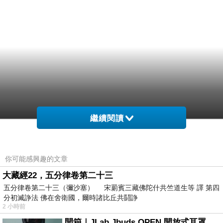
繼續閱讀
你可能感興趣的文章
大藏經22，五分律卷第二十三
五分律卷第二十三（彌沙塞） 宋罽賓三藏佛陀什共竺道生等 譯 第四
分初滅諍法 佛在舍衛國，爾時諸比丘共鬪諍
2 小時前
開箱｜JLab Jbuds OPEN 開放式耳罩藍牙耳機 - 設計美學，輕巧、透氣、環境音全物理達成！