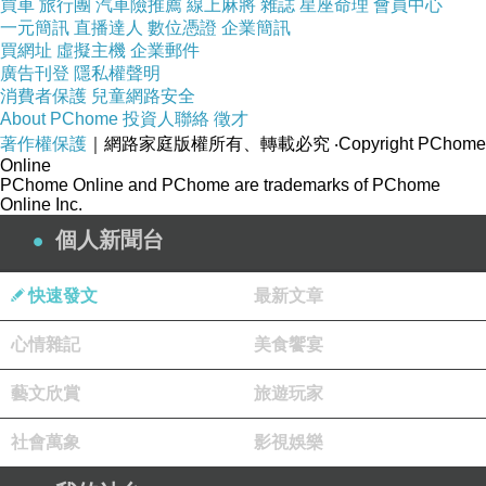
買車
旅行團
汽車險推薦
線上麻將
雜誌
星座命理
會員中心
一元簡訊
直播達人
數位憑證
企業簡訊
買網址
虛擬主機
企業郵件
廣告刊登
隱私權聲明
消費者保護
兒童網路安全
About PChome
投資人聯絡
徵才
著作權保護
｜網路家庭版權所有、轉載必究
‧Copyright PChome
Online
PChome Online and PChome are trademarks of PChome
Online Inc.
個人新聞台
快速發文
最新文章
心情雜記
美食饗宴
藝文欣賞
旅遊玩家
社會萬象
影視娛樂