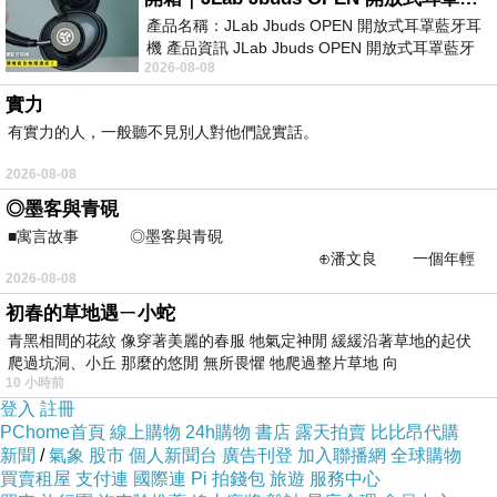
產品名稱：JLab Jbuds OPEN 開放式耳罩藍牙耳
機 產品資訊 JLab Jbuds OPEN 開放式耳罩藍牙
2026-08-08
耳機評語：非常有特色，值得喜愛美型工
實力
有實力的人，一般聽不見別人對他們說實話。
2026-08-08
◎墨客與青硯
■寓言故事 ◎墨客與青硯
⊕潘文良 一個年輕
2026-08-08
的墨客，在京城的古玩肆裡
初春的草地遇ㄧ小蛇
青黑相間的花紋 像穿著美麗的春服 牠氣定神閒 緩緩沿著草地的起伏
爬過坑洞、小丘 那麼的悠閒 無所畏懼 牠爬過整片草地 向
10 小時前
登入
註冊
PChome首頁
線上購物
24h購物
書店
露天拍賣
比比昂代購
新聞
/
氣象
股市
個人新聞台
廣告刊登
加入聯播網
全球購物
買賣租屋
支付連
國際連
Pi 拍錢包
旅遊
服務中心