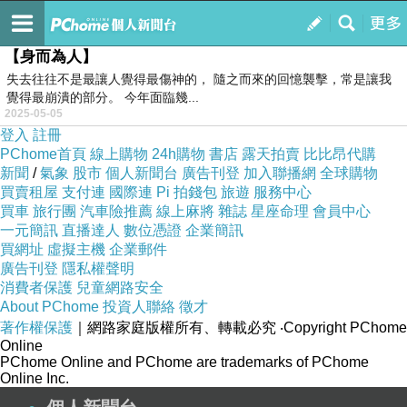
【一個人】
訂閱
我的
【身而為人】
失去往往不是最讓人覺得最傷神的， 隨之而來的回憶襲擊，常是讓我
覺得最崩潰的部分。 今年面臨幾...
2025-05-05
登入
註冊
PChome首頁
線上購物
24h購物
書店
露天拍賣
比比昂代購
新聞
/
氣象
股市
個人新聞台
廣告刊登
加入聯播網
全球購物
買賣租屋
支付連
國際連
Pi 拍錢包
旅遊
服務中心
買車
旅行團
汽車險推薦
線上麻將
雜誌
星座命理
會員中心
一元簡訊
直播達人
數位憑證
企業簡訊
買網址
虛擬主機
企業郵件
廣告刊登
隱私權聲明
消費者保護
兒童網路安全
About PChome
投資人聯絡
徵才
著作權保護
｜網路家庭版權所有、轉載必究
‧Copyright PChome
Online
PChome Online and PChome are trademarks of PChome
Online Inc.