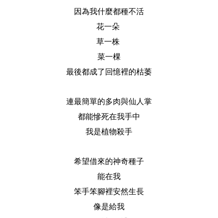
因為我什麼都種不活
花一朵
草一株
菜一棵
最後都成了回憶裡的枯萎
連最簡單的多肉與仙人掌
都能慘死在我手中
我是植物殺手
希望借來的神奇種子
能在我
笨手笨腳裡安然生長
像是給我