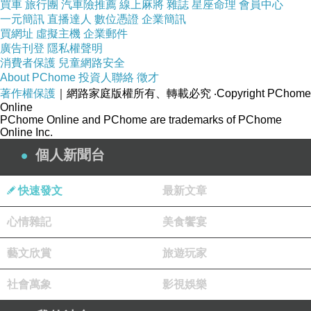
買車
旅行團
汽車險推薦
線上麻將
雜誌
星座命理
會員中心
一元簡訊
直播達人
數位憑證
企業簡訊
買網址
虛擬主機
企業郵件
廣告刊登
隱私權聲明
消費者保護
兒童網路安全
About PChome
投資人聯絡
徵才
著作權保護
｜網路家庭版權所有、轉載必究
‧Copyright PChome
Online
PChome Online and PChome are trademarks of PChome
Online Inc.
個人新聞台
快速發文
最新文章
心情雜記
美食饗宴
藝文欣賞
旅遊玩家
社會萬象
影視娛樂