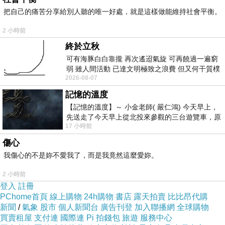
把自己的痛苦分享給別人聽的唯一好處，就是這樣做能維持社會平衡。
2 小時前
終於立秋
可有海豚白白靠攏 再次遙迢氣旋 可再饒過一遍窮
弱 雖人間活動 已達文明極致之浪費 但又何干質樸
2026-08-07
者 只能白白陪葬
記憶的溫度
【記憶的溫度】～ 小金老師( 嚴仁鴻) 今天早上，
先送走了今天早上從北投來參觀的三台遊覽車，原
17 小時前
以為展場已經差不多要安靜下來，卻發
傷心
我傷心的不是妳不愛我了，而是我竟然這麼愛妳。
2 小時前
登入
註冊
PChome首頁
線上購物
24h購物
書店
露天拍賣
比比昂代購
新聞
/
氣象
股市
個人新聞台
廣告刊登
加入聯播網
全球購物
買賣租屋
支付連
國際連
Pi 拍錢包
旅遊
服務中心