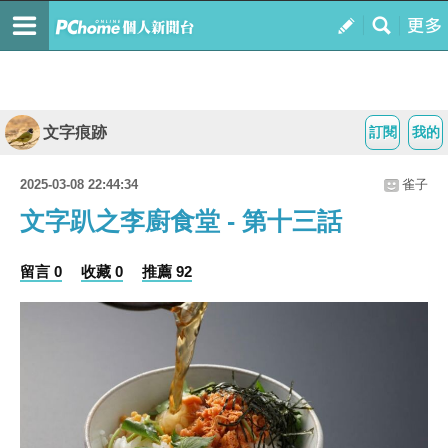
文字痕跡
訂閱
我的
2025-03-08 22:44:34
雀子
文字趴之李廚食堂 - 第十三話
留言 0
收藏 0
推薦 92