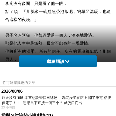
李廚沒有多問，只是看了他一眼，
點了頭：「那就來一碗鮭魚茶泡飯吧，簡單又溫暖，也適
合這樣的夜晚。」
男子名叫阿雀，他曾經愛過一個人，深深地愛過。
那是他人生中最熾熱、最奮不顧身的一場愛情。
他將所有的溫柔、所有的信任、所有的靈魂都獻給了那個
男人，
繼續閱讀
卻換來一場徹底的背叛。
阿雀不明白，怎麼會變成這樣？
你可能感興趣的文章
他為了這段感情，放棄了太多，甚至連自己的尊嚴都低到
2026/08/06
了塵埃裡，
昨天沒有加班 本來想說些個日誌吧！ 洗完澡坐在床上 開了筆電 然後
可是到頭來，對方卻像是從未愛過。
停電了！！ 崽崽當下直接一個三小？ 就脫口而出
23 小時前
那段日子，他夜夜買醉，不敢回家。
我與AI討論的小說劇情(11)