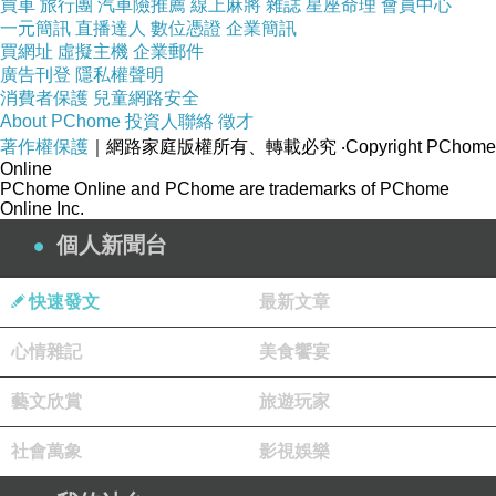
買車
旅行團
汽車險推薦
線上麻將
雜誌
星座命理
會員中心
的黑暗。
一元簡訊
直播達人
數位憑證
企業簡訊
「我是不是……已經不敢再愛了？」
買網址
虛擬主機
企業郵件
廣告刊登
隱私權聲明
他低聲，像是在問自己，也像是在問這個世界。
消費者保護
兒童網路安全
About PChome
投資人聯絡
徵才
著作權保護
｜網路家庭版權所有、轉載必究
‧Copyright PChome
Online
李廚將鮭魚茶泡飯端上桌，熱騰騰的茶湯滲入飯粒，溫熱
PChome Online and PChome are trademarks of PChome
Online Inc.
的氣息混合著淡淡的柴魚香氣，
個人新聞台
與鮭魚的鹹香交融，像是夜晚的一抹柔光。
「趁熱吃吧。」李廚說。
快速發文
最新文章
阿雀低頭，看著這碗茶泡飯，鮭魚的橙色與米飯的雪白交
心情雜記
美食饗宴
錯，
湯水輕輕滲透米飯，彷彿時間在沖淡一切，讓乾硬的過去
藝文欣賞
旅遊玩家
變得柔軟。
社會萬象
影視娛樂
「鮭魚是一種很特別的魚。」李廚忽然開口。
「它們會逆流而上，即使水流多急、路途多遠，還是奮力