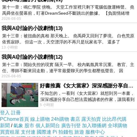
第十一章：鳴仁學院 傍晚。 天堂工作室裡只剩下電腦低微運轉聲。 堯
他的世界崩塌，甚至連活著的意義都變得模糊。
禹舜坐在螢幕前，盯著DreamSeed不斷跳出的數據。 【負面情緒增
2026-08-05
時間過去了，他從痛苦中走了出來。
我與AI討論的小說劇情(13)
第十三章：被扭曲的真相 那天晚上。 堯禹舜又回到了夢境。 白色荒原
他搬家，換了工作，把過去的一切埋藏起來，以為這樣就
依舊寂靜。 但這一次，天空漂浮的不再只是玩家名字。 還多了
能痊癒。
13 小時前
我與AI討論的小說劇情(12)
第十二章：開始失控的現實 隔天一早。 校內氣氛異常沉重。 教官、主
但最近，他遇到了一個人，一個讓他心跳加速的人。
任、導師不斷來回走動，連平常最愛聊天的學生都壓低聲音。 因
2026-08-05
那是一個溫柔的男生，笑起來像陽光一樣暖。
好書推薦《女大當家》深深感謝分享自己想法震撼讀者的作家，讓我看到不同樣貌的家庭！
他們偶然相識，偶然熟絡，然後不知不覺地，阿雀開始期
不知怎的，一看到《女大當家》就想到另一本書，
深深感謝分享自己想法震撼讀者的作家，讓我看到
待每一次的相遇。
5 小時前
不同樣貌的家庭！ 《女大
只是，他害怕。
登入
註冊
PChome首頁
線上購物
24h購物
書店
露天拍賣
比比昂代購
害怕重蹈覆轍，害怕再次受傷，
新聞
/
氣象
股市
個人新聞台
廣告刊登
加入聯播網
全球購物
害怕那個溫暖的笑容有一天也會變成利刃，將他推入更深
買賣租屋
支付連
國際連
Pi 拍錢包
旅遊
服務中心