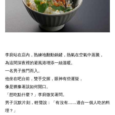
李廚站在店內，熟練地翻動鍋鏟，熱氣在空氣中蒸騰，
為這間深夜裡的避風港增添一絲溫暖。
一名男子推門而入。
他坐在吧台前，雙手交握，眼神有些遲疑，
像是猶豫著該如何開口。
「想吃點什麼？」李廚微笑著問。
男子沉默片刻，輕聲說：「有沒有……適合一個人吃的料
理？」