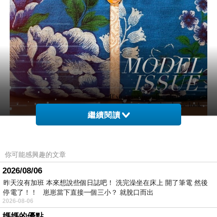
繼續閱讀
設
計
理
念
◆
◆
◆
◆
◆
你可能感興趣的文章
2026/08/06
昨天沒有加班 本來想說些個日誌吧！ 洗完澡坐在床上 開了筆電 然後
吉祥圖案
停電了！！ 崽崽當下直接一個三小？ 就脫口而出
觀之客家人藝術品
(
陶、瓷
)
、廚具
(
盤、碗
)
及紡織
2026-08-06
品
(
簾、劍帶、肚兜、枕
)
等之外觀，其彩繪及繡
媽媽的優點