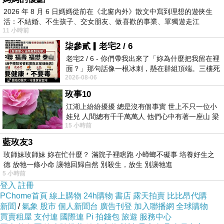
法皆以吉祥圖案（牡丹花、梅花、
花卉
、鳥、
2026 年 8 月 6 日媽媽從前在《北窗內外》散文中寫到理想的遊俠生
草
、鴛鴦、
魚
、雞、蝦、竹等）為美好暗喻
(
即
活：不結婚、不生孩子、交女朋友、做喜歡的事業、單獨遊走江
「福、祿、壽、禧、子、財」
)
的方式表達。客家
11 小時前
湖⋯⋯，
人心境寓意之美於此
發揮得淋漓盡致。
柒參貳▎老宅2 / 6
老宅2 / 6 - 你們帶我出來了「妳為什麼把我留在裡
面？」那句話像一根冰刺，懸在群組頂端。三樓死
2026-08-06
死盯著照片裡的人。那個人確實站在
玫事10
江湖上紛紛擾擾 總是沒有個事實 世上不只一位小
娃兒 人間總有千千萬萬人 他們心中有著一座山 梁
15 小時前
山佛山泰華衡恆嵩 一山之高
藍玫友3
玫師妹玫師妹 妳在忙什麼？ 滿院子裡瞎跑 小蟑螂不礙事 培養好生之
德 放牠一條小命 讓牠回歸自然 別殺生，放生 別讓牠進
5 小時前
登入
註冊
PChome首頁
線上購物
24h購物
書店
露天拍賣
比比昂代購
新聞
/
氣象
股市
個人新聞台
廣告刊登
加入聯播網
全球購物
買賣租屋
支付連
國際連
Pi 拍錢包
旅遊
服務中心