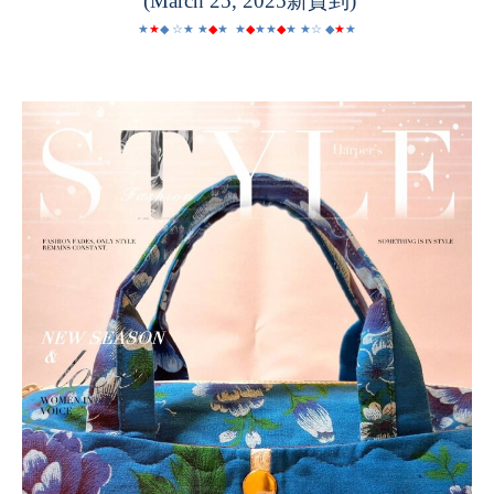
(March 25, 2025
新貨到
)
★
★
◆ ☆★ ★
◆
★
★
◆
★★
◆
★ ★☆ ◆
★
★