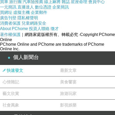
買車
旅行團
汽車險推薦
線上麻將
雜誌
星座命理
會員中心
一元簡訊
直播達人
數位憑證
企業簡訊
買網址
虛擬主機
企業郵件
廣告刊登
隱私權聲明
消費者保護
兒童網路安全
About PChome
投資人聯絡
徵才
著作權保護
｜網路家庭版權所有、轉載必究
‧Copyright PChome
Online
PChome Online and PChome are trademarks of PChome
Online Inc.
個人新聞台
手品特色
透過圓筒包型弧線力學及。。。
快速發文
最新文章
「吉祥圖案
-藍白系大
牡丹花群」與「客家建築」
意涵群展延布品內部結構。。。
心情雜記
美食饗宴
藝文欣賞
旅遊玩家
社會萬象
影視娛樂