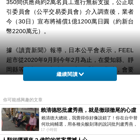
間供應商約
萬名員工進行無薪支援，公正取
350
2
引委員會（公平交易委員會）介入調查後，業者
今（
日）宣布將補償
億
萬日圓（約新台
30
1
1200
幣
萬元）。
2200
據《讀賣新聞》報導，日本公平會表示，
FEEL
超市從
年
月到今年
月為止，在愛知縣、靜
2020
9
2
岡縣等地新開門市或整修店面重新開業時，會要
繼續閱讀
求供應商派人過來幫忙陳列商品、分發紀念品、
貼折扣貼紙等工作，過程中完全沒有支薪。
你可能感興趣的文章
賴清德怒批盧秀燕，就是徹頭徹尾的心虛
這起事件在日本引起很大關注，因為它涉及的是
賴清德大總統，我覺得你好像說錯了！你在台中替
何欣純輔選，用各種尖酸刻薄的說詞批判盧秀燕，
大型零售商是否濫用對供應商的優勢地位。
17 小時前
罵她施政滿意度輸給陳其邁，甚至還說盧
根據提供的報導，分析重點如下：