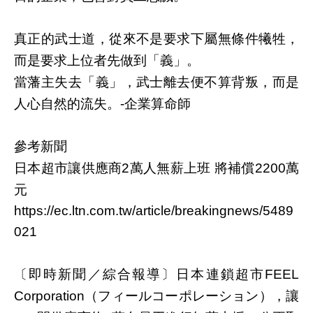
真正的武士道，從來不是要求下屬無條件犧牲，
而是要求上位者先做到「義」。
當藩主失去「義」，武士離去便不算背叛，而是
人心自然的流失。
企業算命師
-
參考新聞
日本超市讓供應商
萬人無薪上班
將補償
萬
2
2200
元
https://ec.ltn.com.tw/article/breakingnews/5489
021
〔即時新聞／綜合報導〕日本連鎖超市
FEEL
（フィールコーポレーション），讓
Corporation