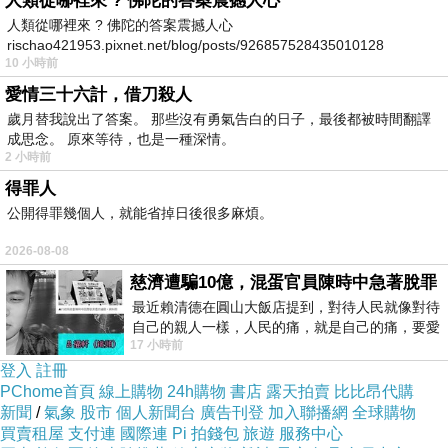
人類從哪裡來 ? 佛陀的答案震撼人心
日本連鎖超市
從
年
月
FEEL Corporation
2020
9
人類從哪裡來 ? 佛陀的答案震撼人心
rischao421953.pixnet.net/blog/posts/926857528435010128
至
年
月
，在新店開幕或改裝重新開業時，
2025
2
10 小時前
要求約
家供應商
派員支援。
350
愛情三十六計，借刀殺人
約有
萬人次
到店工作，內容包括：
2
歲月替我說出了答案。 那些沒有勇氣告白的日子，最後都被時間翻譯
成思念。 原來等待，也是一種深情。
陳列商品
2 小時前
發送開幕紀念品
得罪人
貼折扣標籤
公開得罪幾個人，就能省掉日後很多麻煩。
其他賣場營運工作
2026-08-08
這些工作沒有支付任何報酬，而且原本應由超市
慈濟遭騙10億，混蛋官員陳時中急著脫罪
自行負擔的人力成本，轉嫁給供應商。
最近賴清德在圓山大飯店提到，對待人民就像對待
日本公平交易委員會調查後認定，此做法可能違
自己的親人一樣，人民的痛，就是自己的痛，要愛
17 小時前
民如親，說的這麼好聽，實際上根本沒做
反《下請法》及《獨占禁止法》所規範的濫用優
登入
註冊
越地位（
Abuse of Superior Bargaining
PChome首頁
線上購物
24h購物
書店
露天拍賣
比比昂代購
新聞
/
氣象
股市
個人新聞台
廣告刊登
加入聯播網
全球購物
）
。
Position
買賣租屋
支付連
國際連
Pi 拍錢包
旅遊
服務中心