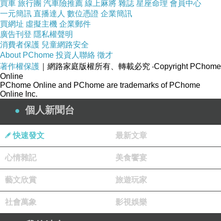
於
月
日宣布，將向供應商補償
億
FEEL
6
30
1
1200
買車
旅行團
汽車險推薦
線上麻將
雜誌
星座命理
會員中心
一元簡訊
直播達人
數位憑證
企業簡訊
萬日圓
（約新台幣
萬元）。
2200
買網址
虛擬主機
企業郵件
為什麼這會違法？
廣告刊登
隱私權聲明
消費者保護
兒童網路安全
關鍵不是「供應商願意幫忙」，而是雙方的交易
About PChome
投資人聯絡
徵才
地位並不對等。
著作權保護
｜網路家庭版權所有、轉載必究
‧Copyright PChome
Online
大型零售商通常掌握商品是否上架、訂單數量等
PChome Online and PChome are trademarks of PChome
重要資源，如果要求供應商免費派人支援，供應
Online Inc.
商往往很難拒絕，因此日本公平會認為：
個人新聞台
超市獲得了勞務利益。
快速發文
最新文章
供應商承擔了薪資成本。
超市卻沒有支付合理對價。
心情雜記
美食饗宴
這種情況被視為利用交易上的優勢地位，將自身
藝文欣賞
旅遊玩家
成本轉嫁給交易對象。
補償金怎麼算？
社會萬象
影視娛樂
新聞中的
億
萬日圓
並不是發給
萬名員
1
1200
2