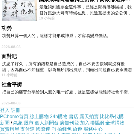
三、手術績效
最近談到國票金這件事，已經是鬧得沸沸揚揚，我
替許崑源大哥有時候在想，民進黨提出的公公併，
以實際完成之手術醫療收入計算。
19 小時前
其實就是想要國庫通黨庫，鬧出最大的醜
功勞
手術類別
獎金比例
功勞只算一個人的，這樣才能形成神威，才容易變成佳話。
一般手術
8%
2026-08-08
骨科手術
10%
面對吧
軟組織重大手術
10%
沈思了好久 ，所有的錯都是自己造成的，自己不要去接觸就沒有後
微創手術
續，因為自己不知輕重，以為無所謂出風頭，到頭出問題自己要承擔怨
10%
11 小時前
不
急診手術
12%
社會平衡
把自己的痛苦分享給別人聽的唯一好處，就是這樣做能維持社會平衡。
若二位以上醫師共同完成：
2026-08-08
主刀醫師
70%
登入
註冊
協助手術醫師
PChome首頁
線上購物
30%
24h購物
書店
露天拍賣
比比昂代購
新聞
/
氣象
股市
個人新聞台
廣告刊登
加入聯播網
全球購物
買賣租屋
支付連
國際連
Pi 拍錢包
旅遊
服務中心