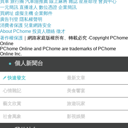
例如：手術費
元
60,000
買車
旅行團
汽車險推薦
線上麻將
雜誌
星座命理
會員中心
一元簡訊
直播達人
數位憑證
企業簡訊
一般手術
買網址
虛擬主機
企業郵件
×
元
60,000
8%=4,800
廣告刊登
隱私權聲明
消費者保護
兒童網路安全
About PChome
投資人聯絡
徵才
四、住院績效
著作權保護
｜網路家庭版權所有、轉載必究
‧Copyright PChome
Online
依住院期間之醫療收入計算。
PChome Online and PChome are trademarks of PChome
包括：
Online Inc.
住院診察
個人新聞台
每日巡房
快速發文
最新文章
打點滴
治療
心情雜記
美食饗宴
藝文欣賞
旅遊玩家
住院醫療處置
計算方式：住院收入
×
3%
社會萬象
影視娛樂
例如：住院收入
萬元
25