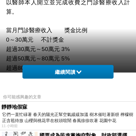
以醫師本人開立並完成收費之門診醫療收入計
算。
當月門診醫療收入
獎金比例
～
萬元
不計獎金
0
30
超過
萬元～
萬元
30
50
3%
超過
萬元～
萬元
50
80
5%
超過
萬元
80
7%
繼續閱讀
例如：門診收入
萬元
70
萬以下＝
30
0%
你可能感興趣的文章
～
萬＝
萬×
元
30
50
20
3%=6,000
靜靜地假寐
～
萬＝
萬×
元
50
70
20
5%=10,000
它們一直忙碌著 春天的陽光正幫空氣緩緩加溫 樹木催吐著新枒 檸檬樹
正含苞待放 山櫻與桃花早在枝頭喧鬧 春風徐徐吹著 花園中花
門診績效＝
元
16,000
11 小時前
國票成為民進黨掏空對象，財政部選擇性失憶