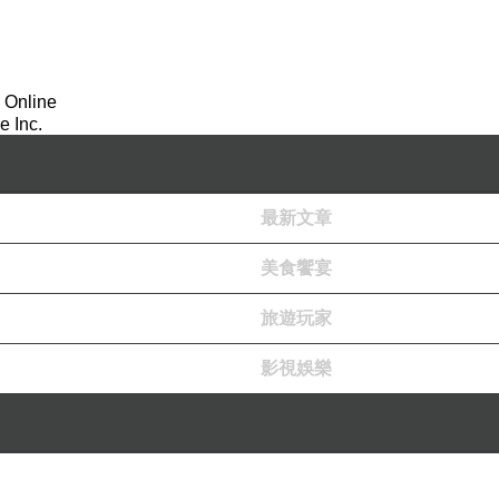
 Online
 Inc.
最新文章
美食饗宴
旅遊玩家
影視娛樂