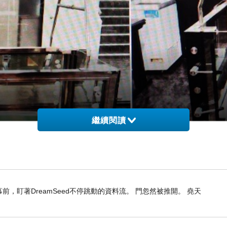
繼續閱讀
，盯著DreamSeed不停跳動的資料流。 門忽然被推開。 堯天