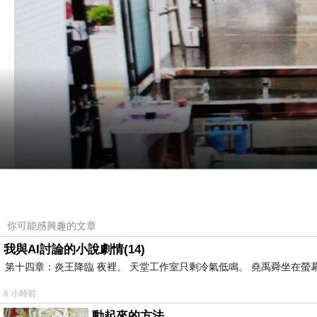
你可能感興趣的文章
我與AI討論的小說劇情(14)
第十四章：炎王降臨 夜裡。 天堂工作室只剩冷氣低鳴。 堯禹舜坐在螢幕前
6 小時前
動起來的方法