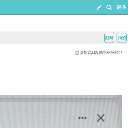
訂閱
我的
詹翔霖副教授0955268997