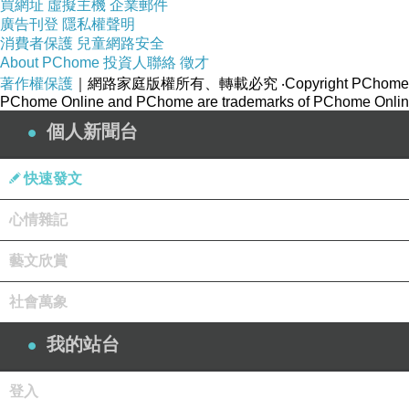
買網址
虛擬主機
企業郵件
廣告刊登
隱私權聲明
消費者保護
兒童網路安全
About PChome
投資人聯絡
徵才
著作權保護
｜網路家庭版權所有、轉載必究
‧Copyright PChome
PChome Online and PChome are trademarks of PChome Online
個人新聞台
快速發文
心情雜記
藝文欣賞
社會萬象
我的站台
登入