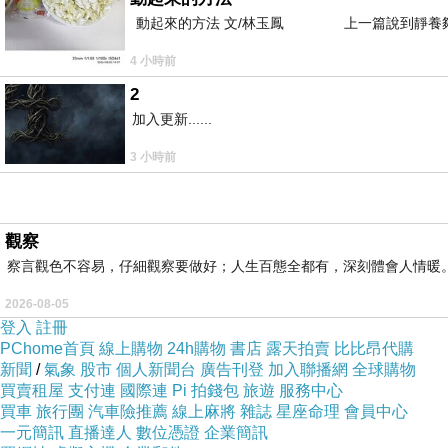
動起來的方法 文/林玉鳳 上一篇說到靜養夠
4 小時前
2
加入更新......
3 小時前
觀察
察言觀色不容易，仔細觀察要做好；人生百態全都有，深刻體會人情暖
2026-08-05
登入
註冊
PChome首頁
線上購物
24h購物
書店
露天拍賣
比比昂代購
新聞
/
氣象
股市
個人新聞台
廣告刊登
加入聯播網
全球購物
買賣租屋
支付連
國際連
Pi 拍錢包
旅遊
服務中心
買車
旅行團
汽車險推薦
線上麻將
雜誌
星座命理
會員中心
一元簡訊
直播達人
數位憑證
企業簡訊