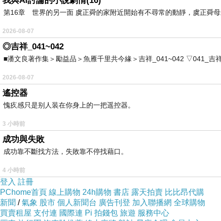
我與AI討論的小說劇情(16)
提升顧客滿意度
第16章 世界的另一面 虞正舜的家附近開始有不尋常的動靜，虞正舜
建立顧客忠誠
2026-08-07
強化品牌形象
◎吉祥_041~042
創造長期收益
■潘文良著作集＞勵益品＞魚雁千里共今緣＞吉祥_041~042 ▽041_吉祥。2006.0
因此，服務已不再只是附加價值，而是企業核心策
2026-08-07
遙控器
本章重點整理
愧疚感只是别人装在你身上的一把遥控器。
服務業在現代經濟中占有關鍵地位
3 小時前
服務具有無形性、不可分割性、異質性與不可儲存
成功與失敗
服務行銷著重顧客體驗與關係經營
成功靠不斷找方法，失敗靠不停找藉口。
4 小時前
關鍵名詞
登入
註冊
服務行銷（
）
PChome首頁
線上購物
24h購物
書店
露天拍賣
比比昂代購
Service Marketing
新聞
/
氣象
股市
個人新聞台
廣告刊登
加入聯播網
全球購物
無形性（
）
Intangibility
買賣租屋
支付連
國際連
Pi 拍錢包
旅遊
服務中心