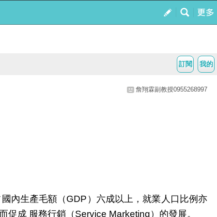
訂閱
我的
詹翔霖副教授0955268997
占國內生產毛額（
）六成以上，就業人口比例亦
GDP
而促成
服務行銷（
）的發展。
Service Marketing