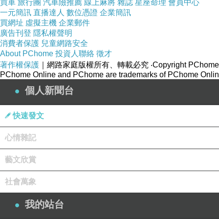
顧客體驗（
）
買車
旅行團
汽車險推薦
線上麻將
雜誌
星座命理
會員中心
Customer Experience
一元簡訊
直播達人
數位憑證
企業簡訊
買網址
虛擬主機
企業郵件
討論問題
廣告刊登
隱私權聲明
消費者保護
兒童網路安全
請舉例說明生活中三種不同的服務。
About PChome
投資人聯絡
徵才
為何服務品質比產品品質更難一致？
著作權保護
｜網路家庭版權所有、轉載必究
‧Copyright PChome
PChome Online and PChome are trademarks of PChome Online
你認為哪一項服務特性對管理最具挑戰性？為什麼
個人新聞台
快速發文
心情雜記
《大葉大學休管系》服務行銷講義第 3 章 服務消
上一篇：
《大葉大學休管系》服務行銷講義第 7 章 服務品質
下一篇：
藝文欣賞
社會萬象
我的站台