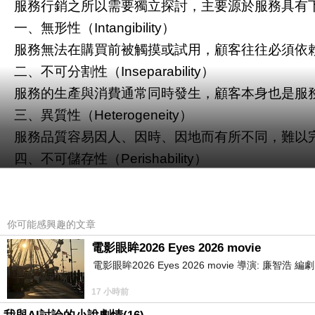
服務行銷之所以需要獨立探討，主要源於服務具有
一、無形性（
）
Intangibility
服務無法在購買前被觸摸或試用，顧客往往必須依
二、不可分割性（
）
Inseparability
服務的生產與消費通常同時發生，顧客本身也是服
三、異質性（
）
Heterogeneity
服務品質容易因人、因時、因地而有所不同，難以
四、不可儲存性（
）
Perishability
服務無法被存放或庫存，未被使用的服務能力即成
第四節 為何服務行銷愈來愈重要
你可能感興趣的文章
在高度競爭的市場中，產品功能與價格差異逐漸
電影眼眸2026 Eyes 2026 movie
器。
電影眼眸2026 Eyes 2026 movie 導演: 廉智浩
17 小時前
良好的服務行銷能夠：