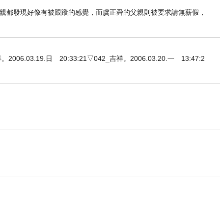
母親都發現好像有被跟蹤的感覺，而虞正舜的父親則被要求請無薪假，
3.19.日 20:33:21▽042_吉祥。2006.03.20.一 13:47:2
略的一部分。
性