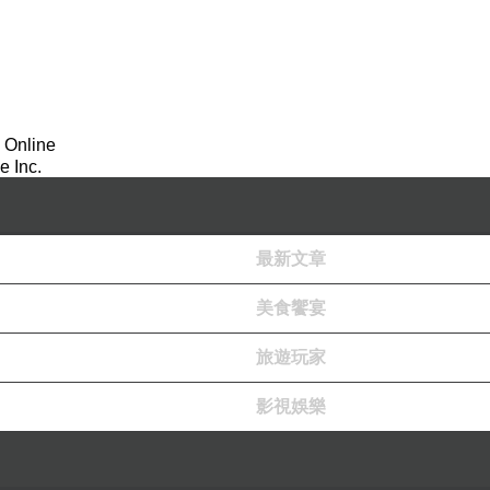
 Online
 Inc.
？
最新文章
美食饗宴
費者行為
管理
旅遊玩家
影視娛樂