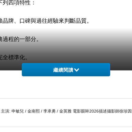
下列四項特性：
賴品牌、口碑與過往經驗來判斷品質。
務過程的一部分。
完全標準化。
繼續閱讀
為浪費。
縮小，使企業難以僅憑產品本身取得長期優勢。相較之
 編劇 主演: 申敏兒 / 金南熙 / 李承勇 / 金英雅 電影眼眸2026描述攝影師徐珍