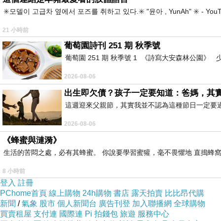
✳️모델이 고급차 옆에서 포즈를 취하고 있다.✳️ "윤아 , YunAh" ✳️ 
二、高齡者生理需求評估
21 小時前
（一）常見生理變化
葡萄園詩刊 251 期 秋季號
心血管系統
葡萄園 251 期 秋季號 1 《詩寫大安森林公園
血管彈性下降
2026-08-06
高血壓盛行率增加
出生即欠債？孩子一定要知道：爸媽，其
呼吸系統
這週迎來父親節，其實我並不認為這種節日一定要
肺活量下降
2026-08-06
氧氣交換效率降低
《蜂蜜與漣漪》
肌肉骨骼系統
生活的苦悶之處，必有其蜂蜜。 你說要學習蜜獾，毫不畏懼地 直搗蜂窩
肌少症
8 小時前
骨質疏鬆
登入
註冊
神經系統
PChome首頁
線上購物
24h購物
書店
露天拍賣
比比昂代購
新聞
/
氣象
股市
個人新聞台
廣告刊登
加入聯播網
全球購物
反應速度變慢
買賣租屋
支付連
國際連
Pi 拍錢包
旅遊
服務中心