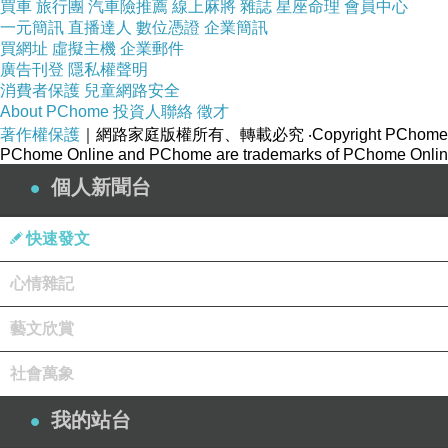
平衡能力下降
買車
旅行團
汽車險推薦
線上麻將
雜誌
星座命理
會員中心
一元簡訊
直播達人
數位憑證
企業簡訊
買網址
虛擬主機
企業郵件
（二）常見慢性疾病
廣告刊登
隱私權聲明
消費者保護
兒童網路安全
高血壓
About PChome
投資人聯絡
徵才
糖尿病
著作權保護
｜網路家庭版權所有、轉載必究
‧Copyright PChome
PChome Online and PChome are trademarks of PChome Online
心臟病
個人新聞台
退化性關節炎
失智症
快速發文
帕金森氏症
心情雜記
（三）功能性評估
藝文欣賞
（日常生活活動）
ADL
社會萬象
評估項目：
進食
我的站台
洗澡