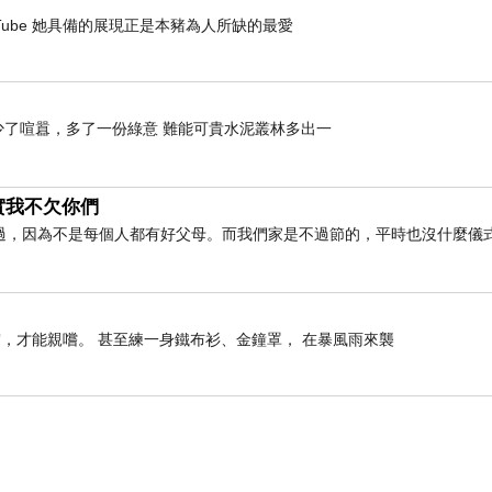
- YouTube 她具備的展現正是本豬為人所缺的最愛
》 少了喧囂，多了一份綠意 難能可貴水泥叢林多出一
實我不欠你們
過，因為不是每個人都有好父母。而我們家是不過節的，平時也沒什麼儀
，才能親嚐。 甚至練一身鐵布衫、金鐘罩， 在暴風雨來襲