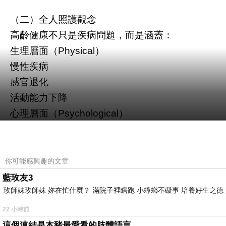
（二）全人照護觀念
高齡健康不只是疾病問題，而是涵蓋：
生理層面（
）
Physical
慢性疾病
感官退化
活動能力下降
心理層面（
）
Psychological
憂鬱
焦慮
認知功能退化
你可能感興趣的文章
社會層面（
）
Social
藍玫友3
社會支援
玫師妹玫師妹 妳在忙什麼？ 滿院子裡瞎跑 小蟑螂不礙事 培養好生之德
家庭關係
22 小時前
社區參與
這個連結是本豬最愛看的肢體語言