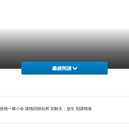
繼續閱讀
 放牠一條小命 讓牠回歸自然 別殺生，放生 別讓牠進