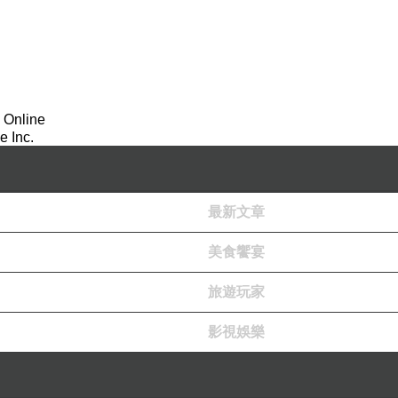
 Online
 Inc.
最新文章
美食饗宴
旅遊玩家
影視娛樂