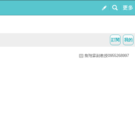
訂閱
我的
詹翔霖副教授0955268997