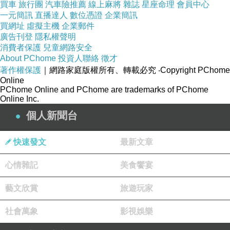
精準發送優惠券（個人化）
買車
旅行團
汽車險推薦
線上麻將
雜誌
星座命理
會員中心
一元簡訊
直播達人
數位憑證
企業簡訊
真實效果：
買網址
虛擬主機
企業郵件
提升回購率
廣告刊登
隱私權聲明
消費者保護
兒童網路安全
增加客單價
About PChome
投資人聯絡
徵才
強化顧客黏著度
著作權保護
｜網路家庭版權所有、轉載必究
‧Copyright PChome
Online
重點：會員不是制度，而是數據資產
PChome Online and PChome are trademarks of PChome
Online Inc.
個人新聞台
二、用
提升每一次用餐體驗（
AI
Customer
）
Experience
快速發文
最新文章
個人化推薦（
）
1.
AI Menu Suggestion
開啟即顯示「專屬推薦飲品」
APP
心情雜記
美食饗宴
根據歷史訂單自動排序菜單
藝文欣賞
旅遊玩家
新品優先推給「可能喜歡的人」
例：常點拿鐵
推「新風味燕麥拿鐵」
社會萬象
影視娛樂
→