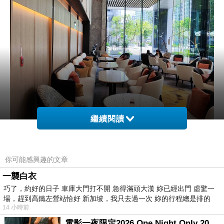
繼續閱讀
你可能感興趣的文章
一襲白衣
巧了，約好的日子 車庫大門打不開 急得滿頭大漢 妳已經出門 虛驚一
一、用數據經營顧客關係（
Customer
場，趕到高鐵左營站恰好 新加坡，我只去過一次 妳的行程總是排的
）
Relationship
14 小時前
個人化系統
1. Deep Brew AI
電影一夜限定2026 One Night Only 2026 movie