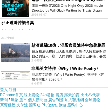
導入
系統
電影一夜限定2026 One Night Only 2026 movie
Starbucks
Deep Brew AI
Directed by Will Gluck Written by Travis Braun
功能：
2026-08-07
Starring Monica Barbaro
分析會員購買紀錄
邪正道殊苦樂各異
追蹤消費時間、地點、品項
。。。。。。。。。。
建立「顧客飲品偏好模型」
21 小時前
實際應用：
慈濟遭騙10億，混蛋官員陳時中急著脫罪
推薦「你可能喜歡的飲料」
最近賴清德在圓山大飯店提到，對待人民就像對待
自己的親人一樣，人民的痛，就是自己的痛，要愛
依天氣推薦（熱天冰咖啡
冷天熱飲）
/
2 小時前
民如親，說的這麼好聽，實際上根本沒做
依時間推薦（早晨咖啡
下午茶點心）
/
非馬英文詩作〈Why I Write Poetry〉
重點：不是賣咖啡，而是「賣你習慣」
非馬英文詩作〈Why I Write Poetry〉刊登于《芝
加哥时报》2026.8.7
9 小時前
會員數據系統
2. Starbucks Rewards
登入
註冊
PChome首頁
累積消費資料形成顧客輪廓
線上購物
24h購物
書店
露天拍賣
比比昂代購
新聞
/
氣象
股市
個人新聞台
廣告刊登
加入聯播網
全球購物
分級會員制度（星星回饋）
買賣租屋
支付連
國際連
Pi 拍錢包
旅遊
服務中心