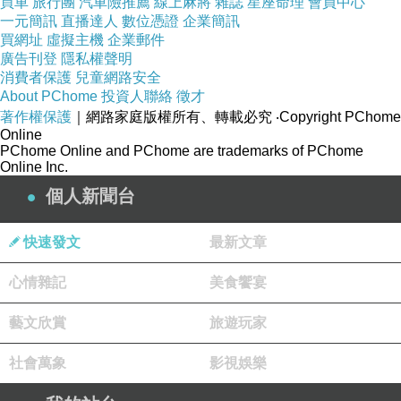
買車
旅行團
汽車險推薦
線上麻將
雜誌
星座命理
會員中心
一元簡訊
直播達人
數位憑證
企業簡訊
項目
配分
得分
備註
買網址
虛擬主機
企業郵件
刀具清潔消毒
廣告刊登
隱私權聲明
5
消費者保護
兒童網路安全
砧板管理正常
5
About PChome
投資人聯絡
徵才
著作權保護
｜網路家庭版權所有、轉載必究
‧Copyright PChome
爐台清潔
5
Online
PChome Online and PChome are trademarks of PChome
冰箱內部整潔
5
Online Inc.
小計：
分
______
個人新聞台
四、食品管理（
分）
20
快速發文
最新文章
項目
配分
得分
備註
心情雜記
美食饗宴
原料標示完整
5
藝文欣賞
旅遊玩家
保存期限管理
5
生熟食分離
5
社會萬象
影視娛樂
食材離地離牆存放
5