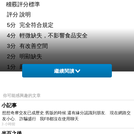
稽覈評分標準
評分
說明
分
完全符合規定
5
分
輕微缺失，不影響食品安全
4
分
有改善空間
3
分
明顯缺失
2
分
嚴重缺失
1
繼續閱讀
分
未執行
0
一、人員衛生管理（
分）
你可能感興趣的文章
20
小記事
項目
配分
得分
備註
想想奇摩交友已成歷史.舊版的時候.還有緣分認識到朋友. 現在網路交
工作服整潔
5
友小心. 詐騙盛行 我FB都沒在使用聊天
3 小時前
工作帽完整配戴
5
半百之後