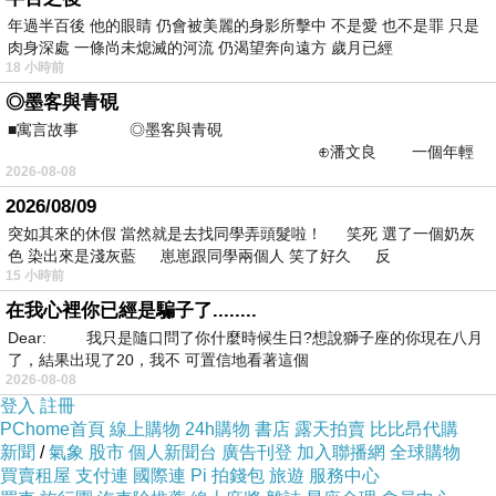
正確洗手作業
5
年過半百後 他的眼睛 仍會被美麗的身影所擊中 不是愛 也不是罪 只是
肉身深處 一條尚未熄滅的河流 仍渴望奔向遠方 歲月已經
無配戴飾品
5
18 小時前
小計：
分
______
◎墨客與青硯
■寓言故事 ◎墨客與青硯
⊕潘文良 一個年輕
二、作業場所衛生（
分）
25
2026-08-08
的墨客，在京城的古玩肆裡
項目
配分
得分
備註
2026/08/09
地面乾淨無積水
5
突如其來的休假 當然就是去找同學弄頭髮啦！ 笑死 選了一個奶灰
色 染出來是淺灰藍 崽崽跟同學兩個人 笑了好久 反
工作檯面清潔
5
15 小時前
牆面無油垢
在我心裡你已經是騙子了........
5
Dear: 我只是隨口問了你什麼時候生日?想說獅子座的你現在八月
排水溝清潔無異味
5
了，結果出現了20，我不 可置信地看著這個
2026-08-08
照明設備整潔
5
登入
註冊
小計：
分
______
PChome首頁
線上購物
24h購物
書店
露天拍賣
比比昂代購
新聞
/
氣象
股市
個人新聞台
廣告刊登
加入聯播網
全球購物
買賣租屋
支付連
國際連
Pi 拍錢包
旅遊
服務中心
三、設備器具衛生（
分）
20