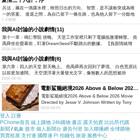
愛情三十六計，序
落實工作區域清潔與消毒。
兵法，藏在一滴露水裡，映照日出的方向。 智慧，是不讓衝突成為唯
一的答案。 進退之間，為自己留下一條生路，也為他人留下一分餘地
發現設備損壞、污染或蟲害立即通報。
7 小時前
完成個人責任區之清潔工作。
我與AI討論的小說劇情(11)
第十一章：鳴仁學院 傍晚。 天堂工作室裡只剩下電腦低微運轉聲。 堯
禹舜坐在螢幕前，盯著DreamSeed不斷跳出的數據。 【負面情緒增
第四章 清潔作業規範
2026-08-05
一、個人衛生管理
我與AI討論的小說劇情(6)
上班前應洗手並完成個人清潔。
第六章：四人的天堂 那天晚上。 堯禹舜再次回到了夢境。 白色荒原比
以前更加遼闊。 天空漂浮著大量發光文字，像無數人的思想被掛
工作期間須穿戴工作服、工作帽及必要防護用
2026-08-05
品。
電影鯊籠絕境2026 Above & Below 2026 Movie
禁止留長指甲、塗指甲油及配戴飾品。
電影鯊籠絕境2026 Above & Below 2026 Movie
Directed by Jesse V. Johnson Written by Tony
如有感冒、腹瀉、皮膚病等症狀，應立即向主管
2026-08-05
Giordano Starring Laura Maran
報告。
登入
註冊
二、作業中清潔規範
PChome首頁
線上購物
24h購物
書店
露天拍賣
比比昂代購
新聞
/
氣象
股市
個人新聞台
廣告刊登
加入聯播網
全球購物
工作檯面應隨時保持整潔。
買賣租屋
支付連
國際連
Pi 拍錢包
旅遊
服務中心