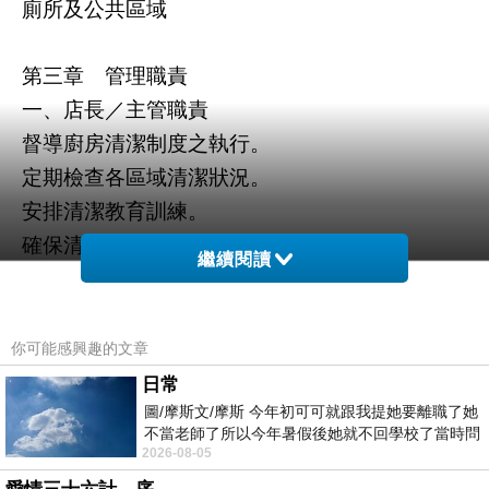
廁所及公共區域
第三章 管理職責
一、店長／主管職責
督導廚房清潔制度之執行。
定期檢查各區域清潔狀況。
安排清潔教育訓練。
確保清潔用品充足且符合食品安全規範。
繼續閱讀
二、廚房主管職責
負責每日清潔工作分配。
督導員工依規定完成清潔作業。
你可能感興趣的文章
填寫及儲存清潔紀錄表。
日常
發現異常立即改善及回報。
圖/摩斯文/摩斯 今年初可可就跟我提她要離職了她
不當老師了所以今年暑假後她就不回學校了當時問
三、全體員工職責
2026-08-05
她不是很喜歡幼幼班的小朋友嗎捨得不
遵守清潔管理規定。