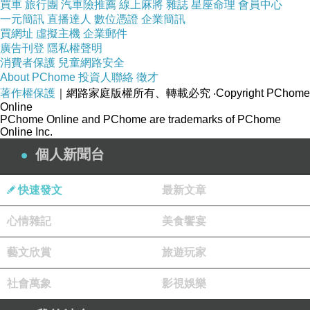
生熟食器具應分開使用。
買車
旅行團
汽車險推薦
線上麻將
雜誌
星座命理
會員中心
一元簡訊
直播達人
數位憑證
企業簡訊
食材掉落地面不得再使用。
買網址
虛擬主機
企業郵件
垃圾桶應加蓋並定時清理。
廣告刊登
隱私權聲明
消費者保護
兒童網路安全
地面積水應立即清除。
About PChome
投資人聯絡
徵才
三、作業後清潔規範
著作權保護
｜網路家庭版權所有、轉載必究
‧Copyright PChome
Online
每日營業結束後應完成：
PChome Online and PChome are trademarks of PChome
Online Inc.
工作檯面清洗及消毒。
個人新聞台
爐台、抽油煙機表面擦拭。
刀具、砧板清洗消毒。
快速發文
最新文章
地面清洗及拖乾。
排水溝清潔。
心情雜記
美食饗宴
垃圾清運及垃圾桶清洗。
藝文欣賞
旅遊玩家
冷藏冷凍設備外部清潔。
社會萬象
影視娛樂
第五章 定期清潔管理