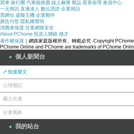
買車
旅行團
汽車險推薦
線上麻將
雜誌
星座命理
會員中心
一元簡訊
直播達人
數位憑證
企業簡訊
買網址
虛擬主機
企業郵件
廣告刊登
隱私權聲明
消費者保護
兒童網路安全
About PChome
投資人聯絡
徵才
著作權保護
｜網路家庭版權所有、轉載必究
‧Copyright PChome
PChome Online and PChome are trademarks of PChome Online
個人新聞台
快速發文
心情雜記
藝文欣賞
社會萬象
我的站台