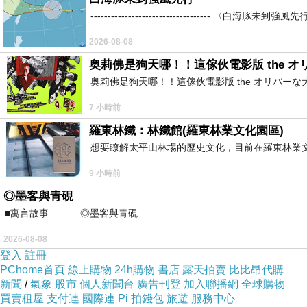
----------------------------------
2026-08-08
開店不難，難在開會賺錢的店
上一篇：
奥莉佛是狗天哪！！這傢伙電影版 the オリバー
推動公益青銀共融與高齡友善經營計畫 公告聲明稿
下一篇：
奥莉佛是狗天哪！！這傢伙電影版 the オリバーな犬、 (
7 小時前
羅東林鐵：林鐵館(羅東林業文化園區)
想要瞭解太平山林場的歷史文化，目前在羅東林業
9 小時前
◎墨客與青硯
■寓言故事 ◎墨客與青硯 ⊕潘文良 一
2026-08-08
登入
註冊
PChome首頁
線上購物
24h購物
書店
露天拍賣
比比昂代購
新聞
/
氣象
股市
個人新聞台
廣告刊登
加入聯播網
全球購物
買賣租屋
支付連
國際連
Pi 拍錢包
旅遊
服務中心