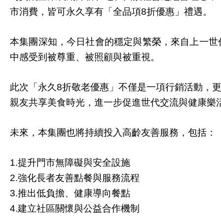
市消費，皆可永久享有「全品項
折優惠」禮遇。
8
本集團深知，今日社會的穩定與繁榮，來自上一世
中感受到被尊重、被照顧與被重視。
此次「永久
折敬老優惠」不僅是一項行銷活動，
8
親友共享美食時光，進一步促進世代交流與健康樂
未來，本集團也將持續投入高齡友善服務，包括：
提升門市無障礙與安全設施
1.
強化長者友善點餐與服務流程
2.
推出低負擔、健康導向餐點
3.
建立社區關懷與公益合作機制
4.