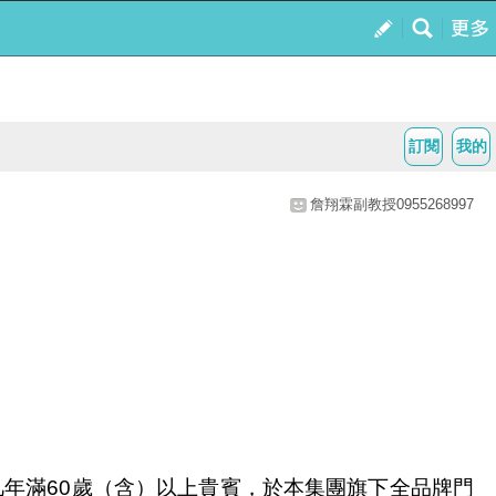
訂閱
我的
詹翔霖副教授0955268997
凡年滿
歲（含）以上貴賓，於本集團旗下全品牌門
60