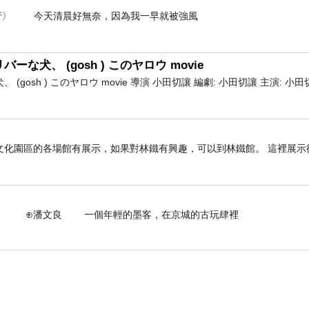
- 〈白海豚未到強風先行〉 今天清晨好無奈，因為我一早就被強風
な犬、 (gosh ) このヤロウ movie
gosh ) このヤロウ movie 導演 小田切讓 編劇: 小田切讓 主演: 小田
文化園區的各場館有展示，如果對林鐵有興趣，可以到林鐵館。 這裡展示
個年輕的墨客，在京城的古玩肆裡