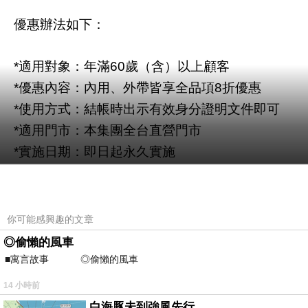
優惠辦法如下：
適用對象：年滿
歲（含）以上顧客
*
60
優惠內容：內用、外帶皆享全品項
折優惠
*
8
使用方式：結帳時出示有效身分證明文件即可
*
適用門市：本集團全台直營門市
*
實施日期：即日起永久實施
*
本集團始終相信，企業的價值，不僅在於營收成長
有消費者一同打造更有溫度的餐飲文化。
你可能感興趣的文章
◎偷懶的風車
公爵飯店餐飲集團
敬啟
■寓言故事 ◎偷懶的風車 ⊕潘文良 
14 小時前
白海豚未到強風先行