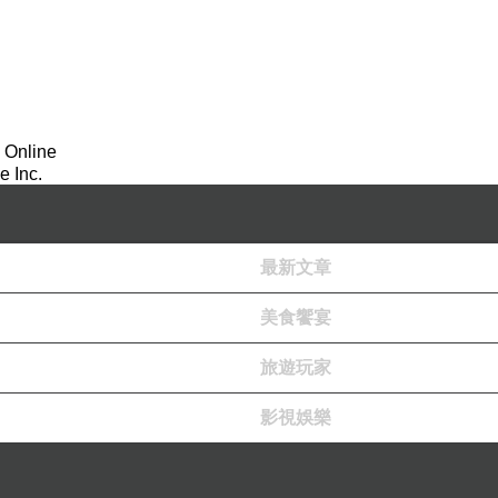
 Online
 Inc.
最新文章
美食饗宴
旅遊玩家
影視娛樂