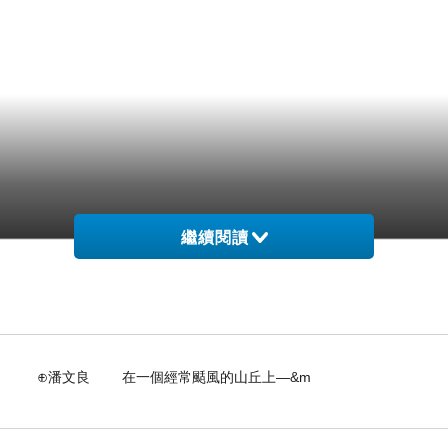
繼續閱讀
，更在於是否能為社會帶來正向影響。未來，我們將
在一個經常颳風的山丘上—&m