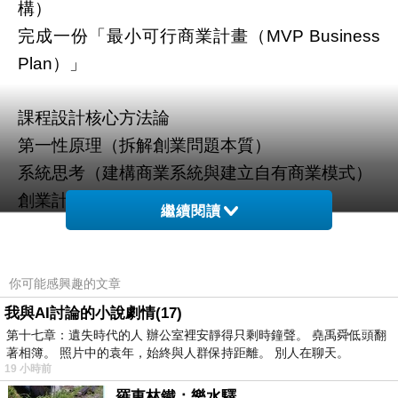
構）
完成一份「最小可行商業計畫（
MVP Business
）」
Plan
課程設計核心方法論
第一性原理（拆解創業問題本質）
系統思考（建構商業系統與建立自有商業模式）
創業計劃書實作導向（最小可行計畫排程）
繼續閱讀
小時課程總架構
6
第一單元（
分鐘）
60
你可能感興趣的文章
創業本質與錯誤起點拆解（第一性原理）
我與AI討論的小說劇情(17)
教學重點
第十七章：遺失時代的人 辦公室裡安靜得只剩時鐘聲。 堯禹舜低頭翻
著相簿。 照片中的袁年，始終與人群保持距離。 別人在聊天。
創業失敗的真正原因：不是努力不夠，而是「問
19 小時前
題錯」
羅東林鐵：樂水驛