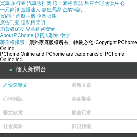
商業模式不是想出來的，是推導出來的
買車
旅行團
汽車險推薦
線上麻將
雜誌
星座命理
會員中心
一元簡訊
直播達人
數位憑證
企業簡訊
教學重點
買網址
虛擬主機
企業郵件
商業模式九宮格（
）
Business Model Canvas
廣告刊登
隱私權聲明
消費者保護
兒童網路安全
價值主張
用戶需求
支付者
vs
vs
About PChome
投資人聯絡
徵才
核心內容
著作權保護
｜網路家庭版權所有、轉載必究
‧Copyright PChome
Online
誰是顧客？誰付錢？
PChome Online and PChome are trademarks of PChome
價值如何流動？
Online Inc.
收入模式基本類型
個人新聞台
活動
快速發文
最新文章
小組練習：完成一張簡化
（
宮格）
BMC
9
心情雜記
美食饗宴
第三單元（
分鐘）
🟦
60
藝文欣賞
旅遊玩家
系統思考：創業是一個動態系統
教學重點
社會萬象
影視娛樂
創業不是產品，而是系統