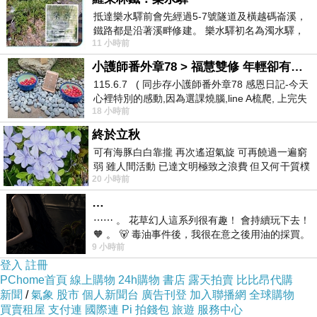
什麼是真正的「市場需求」？
抵達樂水驛前會先經過5-7號隧道及橫越碼崙溪，
鐵路都是沿著溪畔修建。 樂水驛初名為濁水驛，
假需求
真需求辨識
vs
11 小時前
但因與臺鐵集集線車站同名，於1953
核心內容
小護師番外章78 > 福慧雙修 年輕卻有個老靈魂 ㄑ金剛經〉podcast
第一性原理思維拆解創業
115.6.7 ( 同步存小護師番外章78 感恩日記-今天
心裡特別的感動,因為選課燒腦,line A梳爬, 上完失
個問題驗證模型：
3
18 小時前
智課的她,特來傾
問題是否頻繁？
終於立秋
是否具備痛感？
可有海豚白白靠攏 再次遙迢氣旋 可再饒過一遍窮
弱 雖人間活動 已達文明極致之浪費 但又何干質樸
是否願意付費？
20 小時前
者 只能白白陪葬
活動
…
每位學員寫出：
⋯⋯ 。 花草幻人這系列很有趣！ 會持續玩下去！
自己想創業的「一句話想法」
🧡 。 🐻 毒油事件後，我很在意之後用油的採買。
9 小時前
前天購買了我之前就很愛
並拆解成「問題本質」
登入
註冊
PChome首頁
線上購物
24h購物
書店
露天拍賣
比比昂代購
新聞
/
氣象
股市
個人新聞台
廣告刊登
加入聯播網
全球購物
第二單元（
分鐘）
60
買賣租屋
支付連
國際連
Pi 拍錢包
旅遊
服務中心