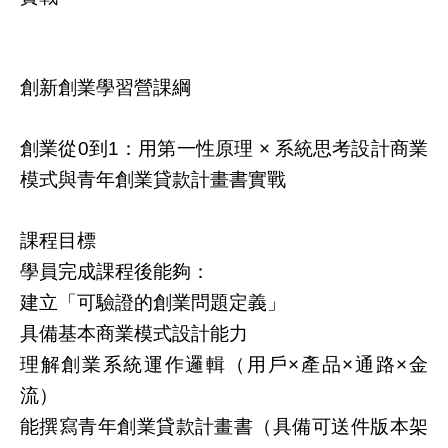
創新創業學習營課綱
創業從
到
：用第一性原理
系統思考設計商業
0
1
×
模式與青年創業貸款計畫書實戰
課程目標
學員完成課程後能夠：
建立「可驗證的創業問題定義」
具備基本商業模式設計能力
理解創業系統運作邏輯（用戶
產品
通路
金
×
×
×
流）
能撰寫青年創業貸款計畫書（具備可送件版本架