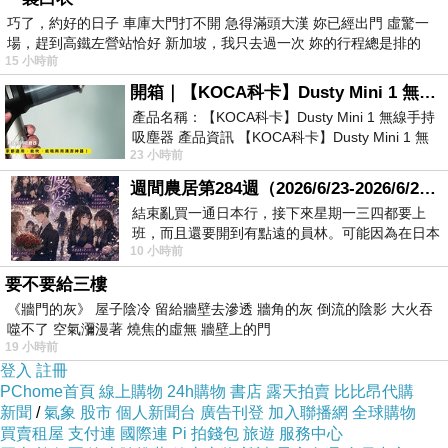
巧了，約好的日子 車庫大門打不開 急得滿頭大漢 妳已經出門 虛驚一
建立「顧客視角文化」
2.
場，趕到高鐵左營站恰好 新加坡，我只去過一次 妳的行程總是排的
15 小時前
企業內部要有共同觀念：
開箱｜【KOCA科卡】Dusty Mini 1 無線手持吸塵器
顧客真正想解決什麼？
產品名稱：【KOCA科卡】Dusty Mini 1 無線手持
哪裡會不安？
吸塵器 產品資訊 【KOCA科卡】Dusty Mini 1 無
23 小時前
線手持吸塵器評語： 能吸、能吹兼具兩
哪裡最容易失望？
週間農居第284週（2026/6/23-2026/6/24) 夏至 金黃稻浪洋溢豐收喜悅
哪個細節最容易感動？
結束亂買一通日本行，接下來星期一三四都要上
班，而且還要開到有點遠的員林。可能因為在日本
例如：
10 小時前
花不少錢，星期一出門上班時，心裡沒有一
餐廳賣的不只是餐點，而是：
要不要給三樓
《牆門的灰》 屋子陰冷 留給牆壁去滲透 牆角的灰 倒流的陰影 大火吞
聚餐氣氛
噬不了 空氣瀰漫著 燒焦的虛無 牆壁上的門
被照顧感
19 小時前
登入
註冊
回憶
PChome首頁
線上購物
24h購物
書店
露天拍賣
比比昂代購
汽車保養賣的不只是維修，而是：
新聞
/
氣象
股市
個人新聞台
廣告刊登
加入聯播網
全球購物
買賣租屋
支付連
國際連
Pi 拍錢包
旅遊
服務中心
安全感