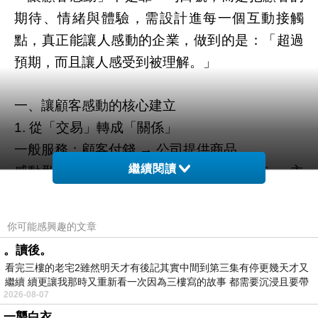
期待、情緒與體驗，需設計進每一個互動接觸
點，真正能讓人感動的企業，做到的是：「超過
預期，而且讓人感受到被理解。」
一、讓顧客感動的核心建立
從「交易」轉成「關係」
1.
一般服務：顧客付錢
公司提供商品
→
感動型服務：顧客被理解
願意長期支持
主
繼續閱讀
→
→
動推薦
顧客記得的通常不是產品，而是：
你可能感興趣的文章
被重視的感覺
。讀後。
被理解的細節
看完三樓的老宅2雖然明天才有後記其實中間到第三集有停更幾天才又
問題被快速解決
繼續 續更讓我那時又重新看一次因為三樓寫的故事 都需要沉浸且要帶
2026-08-07
有
超出期待的小驚喜
一襲白衣