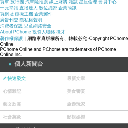
買車
旅行團
汽車險推薦
線上麻將
雜誌
星座命理
會員中心
信任
一元簡訊
直播達人
數位憑證
企業簡訊
買網址
虛擬主機
企業郵件
不被坑的安心
廣告刊登
隱私權聲明
消費者保護
兒童網路安全
About PChome
投資人聯絡
徵才
感動來自「期待差」
3.
著作權保護
｜網路家庭版權所有、轉載必究
‧Copyright PChome
公式：
Online
PChome Online and PChome are trademarks of PChome
感動
實際體驗
原本期待
感動
實際體
=
−
text{
} = text{
Online Inc.
驗
原本期待
感動
實際體驗
原本期待
} - text{
}
=
−
個人新聞台
若只是符合期待：顧客滿意
若超過期待：顧客感動
快速發文
最新文章
心情雜記
美食饗宴
二、實際執行的方法
找出顧客旅程（
）
1.
Customer Journey
藝文欣賞
旅遊玩家
把顧客接觸流程全部列出：
社會萬象
影視娛樂
認識品牌