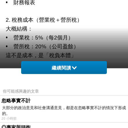
•
財務報表
稅務成本（營業稅＋營所稅）
2.
大概結構：
•
營業稅：
（每
個月）
5%
2
•
營所稅：
（公司盈餘）
20%
這不是成本，是「稅負本體」
繼續閱讀
公司設立與維護
3.
•
公司登記費
•
工商變更費
你可能感興趣的文章
•
印章
文件
/
忽略事實不計
年平均攤提：約
～
5,000
20,000
大部分的政治意見和社會溝通意見，都是在忽略事實不計的情況下形成
的。
20 小時前
三、變動成本（越做越多就越高）
◎專家與頭銜