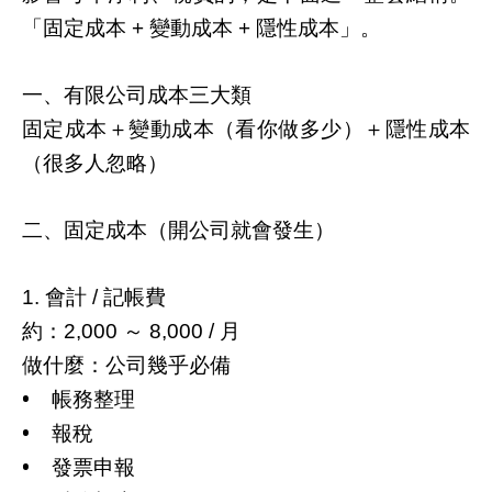
「固定成本
變動成本
隱性成本」。
+
+
一、有限公司成本三大類
固定成本＋變動成本（看你做多少）＋隱性成本
（很多人忽略）
二、固定成本（開公司就會發生）
會計
記帳費
1.
/
約：
～
月
2,000
8,000 /
做什麼：公司幾乎必備
•
帳務整理
•
報稅
•
發票申報