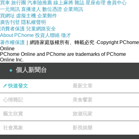
•
流量採購
買車
旅行團
汽車險推薦
線上麻將
雜誌
星座命理
會員中心
一元簡訊
直播達人
數位憑證
企業簡訊
可大可小，但會隨收入放大
買網址
虛擬主機
企業郵件
廣告刊登
隱私權聲明
消費者保護
兒童網路安全
工具
費用
3.
/ SaaS
About PChome
投資人聯絡
徵才
常見：
著作權保護
｜網路家庭版權所有、轉載必究
‧Copyright PChome
•
工具
Online
AI
PChome Online and PChome are trademarks of PChome
•
系統
CRM
Online Inc.
•
設計工具
個人新聞台
•
自動化工具
快速發文
最新文章
約：
～
月
1,000
10,000+/
心情雜記
美食饗宴
四、隱性成本（最容易忽略）
藝文欣賞
旅遊玩家
時間成本（最大成本）
1.
社會萬象
影視娛樂
•
管帳