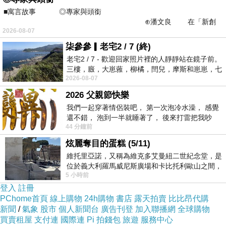
■寓言故事 ◎專家與頭銜
⊕潘文良 在「新創
外包費（最大變動成本）
1.
2026-08-07
之谷」裡——
可能佔比：
柒參參▎老宅2 / 7 (終)
•
～
營收
20%
60%
老宅2 / 7 - 歡迎回家照片裡的人靜靜站在鏡子前。
三樓，廄，大崽蕥，柳橘，閆兒，摩斯和崽崽，七
例子：
2026-08-07
個人整整齊齊地站在鏡框之外，如同
•
剪輯
2026 父親節快樂
•
設計
我們一起穿著情侶裝吧， 第一次泡冷水澡， 感覺
•
行銷代操
還不錯， 泡到一半就睡著了， 後來打雷把我吵
44 分鐘前
醒， 手
•
寫手
炫麗奪目的蛋糕 (5/11)
•
工程外包
維托里亞諾，又稱為維克多艾曼紐二世紀念堂，是
位於義大利羅馬威尼斯廣場和卡比托利歐山之間，
5 小時前
用以紀念統一義大利統一後的的第一位國
行銷成本
2.
登入
註冊
•
廣告投放（
）
FB / Google
PChome首頁
線上購物
24h購物
書店
露天拍賣
比比昂代購
新聞
/
氣象
股市
個人新聞台
廣告刊登
加入聯播網
全球購物
•
合作
KOL
買賣租屋
支付連
國際連
Pi 拍錢包
旅遊
服務中心