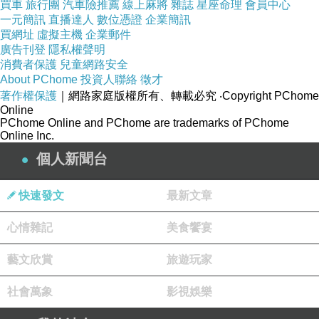
買車
這其實非常容易自動化。
旅行團
汽車險推薦
線上麻將
雜誌
星座命理
會員中心
一元簡訊
直播達人
數位憑證
企業簡訊
因為飲料：
買網址
虛擬主機
企業郵件
配方固定
廣告刊登
隱私權聲明
消費者保護
兒童網路安全
誤差容忍低
About PChome
投資人聯絡
徵才
容易量化
著作權保護
｜網路家庭版權所有、轉載必究
‧Copyright PChome
Online
飲料店已經開始出現：
AI
PChome Online and PChome are trademarks of PChome
Online Inc.
自動封膜
個人新聞台
配糖
AI
機械手搖飲
快速發文
最新文章
咖啡機器人
未來：
心情雜記
美食饗宴
一人可管理多台飲料機。
藝文欣賞
旅遊玩家
尤其連鎖飲料店會大量導入。
社會萬象
影視娛樂
炸台／煎台人員
4.