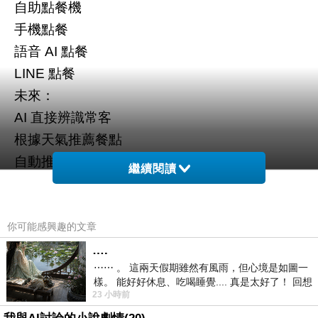
自助點餐機
手機點餐
語音
點餐
AI
點餐
LINE
未來：
直接辨識常客
AI
根據天氣推薦餐點
自動推套餐
繼續閱讀
麥當勞、速食店會最早全面化。
外場送餐員
2.
你可能感興趣的文章
尤其大型連鎖火鍋店、迴轉壽司。
….
因為送餐其實是：
⋯⋯ 。 這兩天假期雖然有風雨，但心境是如圖一
樣。 能好好休息、吃喝睡覺.... 真是太好了！ 回想
固定路線
23 小時前
起來，以前根本就很難有這
重複移動