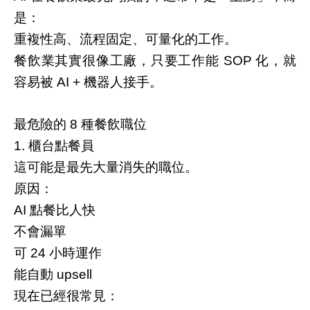
是：
重複性高、流程固定、可量化的工作。
餐飲業其實很像工廠，只要工作能
化，就
SOP
容易被
機器人接手。
AI +
最危險的
種餐飲職位
8
櫃台點餐員
1.
這可能是最先大量消失的職位。
原因：
點餐比人快
AI
不會漏單
可
小時運作
24
能自動
upsell
現在已經很常見：