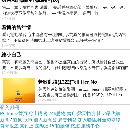
我與AI討論的小說劇情(20)
低決策工作
第二十章：燒掉的家 清晨。 堯禹舜被急促敲門聲驚醒。 砰、砰、砰。
力道大得不像平常的陳靜。 — 他猛地坐起。 房門一打
現在亞洲已經很多：
7 小時前
送餐機器人
羞愧的當年情
軌道送餐
看到電動機台 心中都會有一種悸動 以前真的被這種賭博電動玩具給害
慘了 不知從何時開始迷上這種賭博機台 或許就是窮怕了
智慧餐車
1 小時前
未來甚至可能：
縮小自己
桌邊
語音互動
AI
其實，有問題先問自己，絕對不是無來由的出現，所以檢討自己很重
要，不要以為自己做的都對，仔細想想自己都是太自信，就是俗稱的假
自動收盤機器人
18 小時前
真人外場可能只剩：
老歌亂談(1322)Tell Her No
客訴處理
英國的迷幻搖滾樂團The Zombies ( 殭屍合唱團 )
在美國共有三首暢銷曲，此首1965的《Tell Her
高端服務
2026-08-09
No》即為其中之一，在告示牌百大單曲
氣氛互動
登入
註冊
PChome首頁
線上購物
24h購物
書店
露天拍賣
比比昂代購
新聞
/
氣象
股市
個人新聞台
廣告刊登
加入聯播網
全球購物
飲料調製員
3.
買賣租屋
支付連
國際連
Pi 拍錢包
旅遊
服務中心