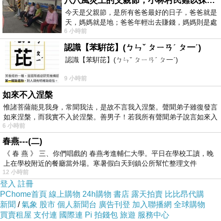
八八風災上的父親節，小林村民難以抹滅的痛
烤肉
今天是父親節，是所有爸爸最好的日子，爸爸就是
天，媽媽就是地；爸爸年輕出去賺錢，媽媽則是處
咖啡
6 小時前
理家務，職業不分高低貴賤，只有人品才
配菜
認識【苯騈芘】(ㄅㄣˇ ㄆㄧㄢˊ ㄆ一ˊ)
因為這些：
認識【苯騈芘】(ㄅㄣˇ ㄆㄧㄢˊ ㄆ一ˊ)
動作重複
9 小時前
容錯率低
如來不入涅槃
明確
SOP
惟諸菩薩能見我身，常聞我法，是故不言我入涅槃。聲聞弟子雖復發言
如來涅槃，而我實不入於涅槃。善男子！若我所有聲聞弟子說言如來入
例如：
6 小時前
自動炒鍋
春燕---(二)
火候控制
AI
《 春 燕 》 三、你們唱戲的 春燕考進輔仁大學。平日在學校工讀，晚
上在學校附近的餐廳當外場。寒暑假白天到鎮公所幫忙整理文件
自動擺盤
12 小時前
視覺辨識熟度
登入
註冊
PChome首頁
未來大型連鎖店會很像：「中央
線上購物
24h購物
書店
露天拍賣
廚房
比比昂代購
門市
AI
+
新聞
/
氣象
股市
個人新聞台
廣告刊登
加入聯播網
全球購物
加熱組裝」
買賣租屋
支付連
國際連
Pi 拍錢包
旅遊
服務中心