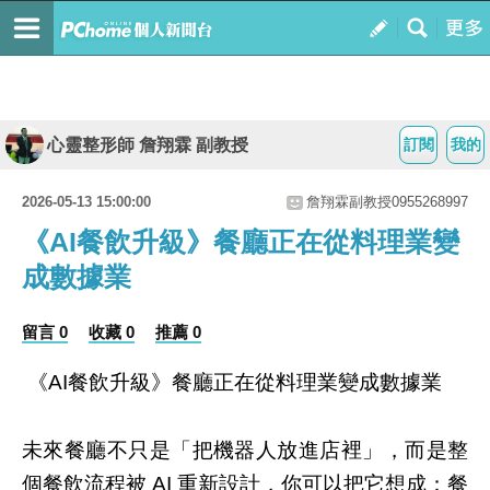
心靈整形師 詹翔霖 副教授
訂閱
我的
2026-05-13 15:00:00
詹翔霖副教授0955268997
《AI餐飲升級》餐廳正在從料理業變
成數據業
留言 0
收藏 0
推薦 0
《
餐飲升級》餐廳正在從料理業變成數據業
AI
未來餐廳不只是「把機器人放進店裡」，而是整
個餐飲流程被
重新設計，你可以把它想成：餐
AI