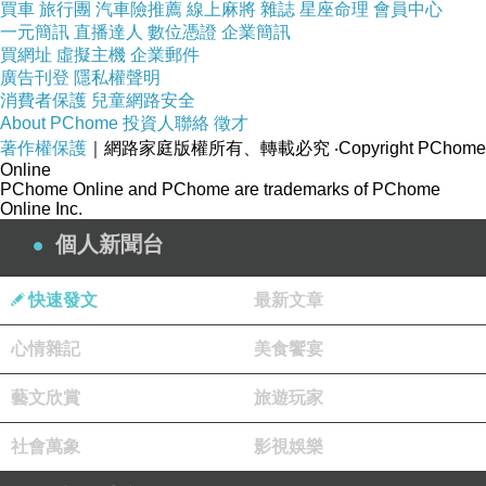
真正現場「從零開始料理」的比例可能下降。
買車
旅行團
汽車險推薦
線上麻將
雜誌
星座命理
會員中心
一元簡訊
直播達人
數位憑證
企業簡訊
買網址
虛擬主機
企業郵件
「餐廳像數據公司」：
會預測每天該煮多少
廣告刊登
3.
隱私權聲明
AI
消費者保護
兒童網路安全
最強的其實不是聊天，而是：
AI
About PChome
投資人聯絡
徵才
預測需求
著作權保護
｜網路家庭版權所有、轉載必究
‧Copyright PChome
Online
控制成本
PChome Online and PChome are trademarks of PChome
Online Inc.
優化供應鏈
個人新聞台
例如：
今天下雨
熱湯需求增加
→
快速發文
最新文章
演唱會散場
深夜客流暴增
→
原料快過期
自動推促銷
→
心情雜記
美食饗宴
未來餐廳會大量使用：
藝文欣賞
旅遊玩家
動態定價
備料
社會萬象
影視娛樂
AI
排班
AI