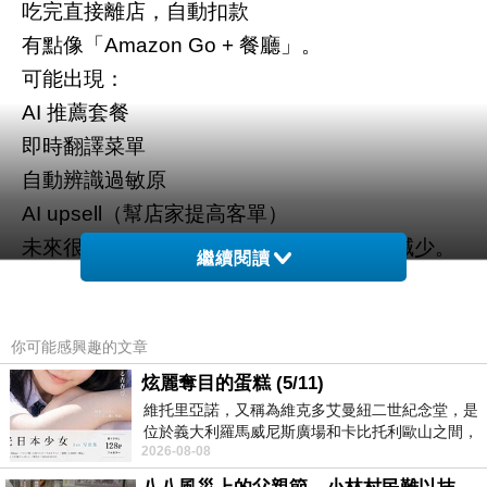
吃完直接離店，自動扣款
有點像「
餐廳」。
Amazon Go +
可能出現：
推薦套餐
AI
即時翻譯菜單
自動辨識過敏原
（幫店家提高客單）
AI upsell
未來很多平價餐廳，櫃台人力可能會大量減少。
繼續閱讀
「透明廚房」：機器人主廚開始接手標準化料
2.
理
你可能感興趣的文章
最容易被
機器人取代的：
AI
炫麗奪目的蛋糕 (5/11)
炸物
維托里亞諾，又稱為維克多艾曼紐二世紀念堂，是
位於義大利羅馬威尼斯廣場和卡比托利歐山之間，
飲料
2026-08-08
用以紀念統一義大利統一後的的第一位國
麵類