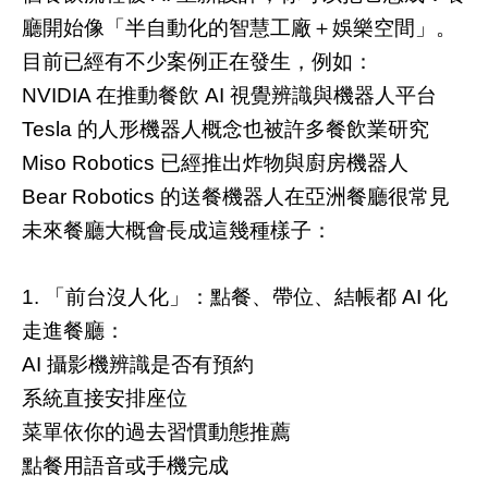
廳開始像「半自動化的智慧工廠＋娛樂空間」。
目前已經有不少案例正在發生，例如：
在推動餐飲
視覺辨識與機器人平台
NVIDIA
AI
的人形機器人概念也被許多餐飲業研究
Tesla
已經推出炸物與廚房機器人
Miso Robotics
的送餐機器人在亞洲餐廳很常見
Bear Robotics
未來餐廳大概會長成這幾種樣子：
「前台沒人化」：點餐、帶位、結帳都
化
1.
AI
走進餐廳：
攝影機辨識是否有預約
AI
系統直接安排座位
菜單依你的過去習慣動態推薦
點餐用語音或手機完成