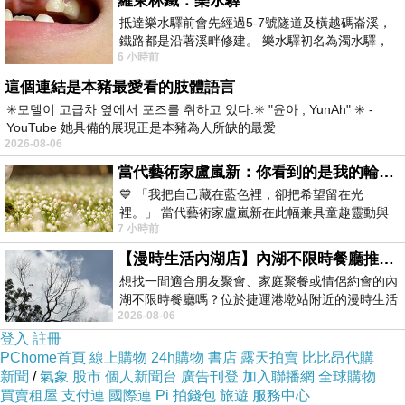
羅東林鐵：樂水驛
_____________________________________
抵達樂水驛前會先經過5-7號隧道及橫越碼崙溪，
___
鐵路都是沿著溪畔修建。 樂水驛初名為濁水驛，
重點：你其實不是「真的被扣
」因為可以扣
5%
6 小時前
但因與臺鐵集集線車站同名，於1953
進項
這個連結是本豬最愛看的肢體語言
✳️모델이 고급차 옆에서 포즈를 취하고 있다.✳️ "윤아 , YunAh" ✳️ -
_____________________________________
YouTube 她具備的展現正是本豬為人所缺的最愛
___
2026-08-06
②
所得稅（每年）真正的「利潤稅」
當代藝術家盧嵐新：你看到的是我的輪廓，還是你的故事？——藏在藍色裡的希望與光
_____________________________________
💙 「我把自己藏在藍色裡，卻把希望留在光
裡。」 當代藝術家盧嵐新在此幅兼具童趣靈動與
___
7 小時前
抽象韻味的新作中，用湛藍的羽翼般色塊包覆著
白話公式：
【漫時生活內湖店】內湖不限時餐廳推薦｜捷運港墘站美食，聚餐、約會、家庭聚會首選，正餐甜點一次滿足
收入
成本
利潤
-
=
想找一間適合朋友聚會、家庭聚餐或情侶約會的內
湖不限時餐廳嗎？位於捷運港墘站附近的漫時生活
利潤
×
稅率
所得稅
=
2026-08-06
內湖店，從捷運站步行約4分鐘即可抵
_____________________________________
登入
註冊
PChome首頁
線上購物
24h購物
書店
露天拍賣
比比昂代購
___
新聞
/
氣象
股市
個人新聞台
廣告刊登
加入聯播網
全球購物
稅率（簡單理解）：（依個人綜合所得）
買賣租屋
支付連
國際連
Pi 拍錢包
旅遊
服務中心