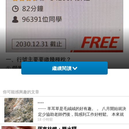
一、行號主要要繳幾種稅？
①
營業稅（每
個月）
2
繼續閱讀
最常見稅率：一般：
5%
白話：你有開發票
→
收入要扣
營業稅
5%
你可能感興趣的文章
_____________________________________
….
___
⋯⋯ 羊耳草是毛絨絨的好有趣。 。 八月開始就決
例子：你這兩個月收：
元
100,000
定少協助老師們後，我感到工作好輕鬆。 本來就
18 小時前
營業稅：
不是我的工作啊。 真
100,000 × 5% = 5,000