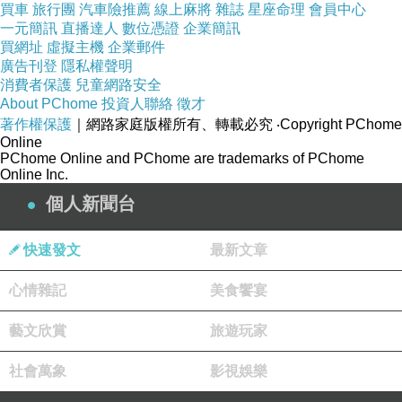
•
小賺
→
約
～
買車
旅行團
汽車險推薦
線上麻將
雜誌
星座命理
會員中心
5%
12%
一元簡訊
直播達人
數位憑證
企業簡訊
•
中等
→
～
12%
20%
買網址
虛擬主機
企業郵件
•
大賺
→
以上
廣告刊登
隱私權聲明
20%
消費者保護
兒童網路安全
_____________________________________
About PChome
投資人聯絡
徵才
___
著作權保護
｜網路家庭版權所有、轉載必究
‧Copyright PChome
Online
③
補充：小規模行號（小店）
PChome Online and PChome are trademarks of PChome
如果你是很小的行號：可能不用開發票
Online Inc.
稅務方式變成：
個人新聞台
•
政府「估算」你收入
快速發文
最新文章
•
每月固定繳一點點稅
_____________________________________
心情雜記
美食饗宴
___
藝文欣賞
旅遊玩家
二、重要觀念
錯誤想法：「我賺
萬
我的錢」
10
=
社會萬象
影視娛樂
_____________________________________