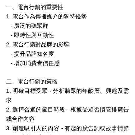
一、電台行銷的重要性
電台作為傳播媒介的獨特優勢
1.
廣泛的聽眾群
-
即時性與互動性
-
電台行銷對品牌的影響
2.
提升品牌知名度
-
增加消費者信任感
-
二、電台行銷的策略
明確目標受眾
分析聽眾的年齡層、興趣及需
1.
-
求
選擇合適的節目時段
根據受眾習慣安排廣告
2.
-
或合作內容
創造吸引人的內容
有趣的廣告詞或故事情節
3.
-