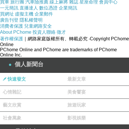
買車
旅行團
汽車險推薦
線上麻將
雜誌
星座命理
會員中心
一元簡訊
直播達人
數位憑證
企業簡訊
買網址
虛擬主機
企業郵件
廣告刊登
隱私權聲明
消費者保護
兒童網路安全
About PChome
投資人聯絡
徵才
著作權保護
｜網路家庭版權所有、轉載必究
‧Copyright PChome
Online
PChome Online and PChome are trademarks of PChome
Online Inc.
個人新聞台
快速發文
最新文章
心情雜記
美食饗宴
藝文欣賞
旅遊玩家
社會萬象
影視娛樂