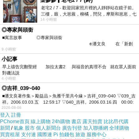
柒參參▎老宅2 / 7 (終)
五、提升電台行銷效果的技巧
老宅2 / 7 - 歡迎回家照片裡的人靜靜站在鏡子前。
三樓，廄，大崽蕥，柳橘，閆兒，摩斯和崽崽，七
善用聽眾互動
設計有趣的聽眾參與活動，如
1.
-
14 小時前
個人整整齊齊地站在鏡框之外，如同
抽獎或問答
◎專家與頭銜
持續追蹤行銷效果
分析投放後的聽眾反饋及
2.
-
■寓言故事 ◎專家與頭銜
⊕潘文良 在「新創
數據表現
9 小時前
之谷」裡——
小記事
六、未來電台行銷的趨勢
早上禱告完翻聖經 加拉太書2 與福音的真理不合 就在眾人面前
數位化與串流平台的影響
電台內容向線上平
對磯法說
1.
-
4 小時前
台轉型
◎吉祥_039~040
個性化行銷策略
根據數據分析提供更精準的
2.
-
■潘文良著作集＞勵益品＞魚雁千里共今緣＞吉祥_039~040 ▽039_吉
行銷方案
祥。2006.03.03.五 12:59:17 ▽040_吉祥。2006.03.16.四 00:00:
2026-08-06
登入
註冊
PChome首頁
線上購物
24h購物
書店
露天拍賣
比比昂代購
新聞
/
氣象
股市
個人新聞台
廣告刊登
加入聯播網
全球購物
買賣租屋
支付連
國際連
Pi 拍錢包
旅遊
服務中心