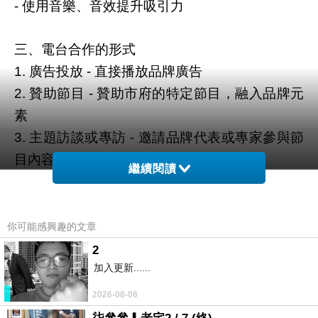
使用音樂、音效提升吸引力
-
三、電台合作的形式
廣告投放
直接播放品牌廣告
1.
-
贊助節目
贊助市府的特定節目，融入品牌元
2.
-
素
主題訪談或專訪
邀請品牌代表或專家參與節
3.
-
目內容
繼續閱讀
四、電台與其他媒體的整合行銷
結合社群媒體
在社群平台分享電台節目片段
1.
-
你可能感興趣的文章
或活動資訊
2
多媒體聯動
互利合作配合電視、網路等媒體
2.
-
加入更新......
進行跨平台宣傳
2026-08-06