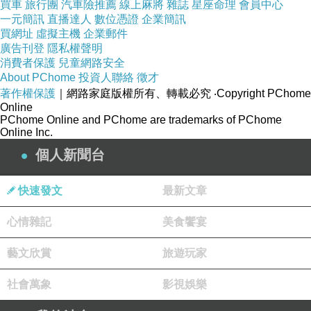
買車
旅行團
汽車險推薦
線上麻將
雜誌
星座命理
會員中心
提供有效的衝突管理策略與技巧
-
一元簡訊
直播達人
數位憑證
企業簡訊
增進學員在職場中的溝通與問題解決能力
-
買網址
虛擬主機
企業郵件
廣告刊登
隱私權聲明
消費者保護
兒童網路安全
課程適用對象
2.
About PChome
投資人聯絡
徵才
寵物店業主及員工
-
著作權保護
｜網路家庭版權所有、轉載必究
‧Copyright PChome
Online
寵物訓練師與美容師
-
PChome Online and PChome are trademarks of PChome
Online Inc.
動物醫院相關人員
-
個人新聞台
其他寵物相關從業者
-
快速發文
最新文章
二、課程內容大綱
心情雜記
美食饗宴
寵物產業衝突概述
1.
藝文欣賞
旅遊玩家
衝突管理的特性與挑戰
-
衝突的定義與重要性
社會萬象
影視娛樂
-
常見衝突類型：顧客與業者、員工間、業者與
-