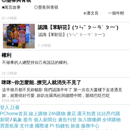
◎墨客與青硯
■寓言故事 ◎墨客與青硯
⊕潘文良 一個年輕
22 小時前
的墨客，在京城的古玩肆裡
認識【苯騈芘】(ㄅㄣˇ ㄆㄧㄢˊ ㄆ一ˊ)
認識【苯騈芘】(ㄅㄣˇ ㄆㄧㄢˊ ㄆ一ˊ)
7 小時前
權利
不做事的人總堅持自己有說話的權利。
19 小時前
咪咪~你怎麼能..撩完人就消失不見了
這半個月都不見妳貓影 我們認識半年了 第一次在大廈樓下走道遇見
妳，就覺得好可愛..妳趴在羅馬柱與牆體中間，眼睛巴眨巴眨
2026-08-08
一、課程簡介
登入
註冊
PChome首頁
線上購物
24h購物
書店
露天拍賣
比比昂代購
課程目標
1.
新聞
/
氣象
股市
個人新聞台
廣告刊登
加入聯播網
全球購物
探討寵物產業常見衝突類型
-
買賣租屋
支付連
國際連
Pi 拍錢包
旅遊
服務中心