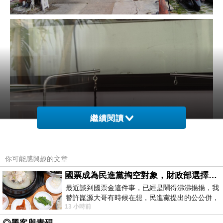
繼續閱讀
你可能感興趣的文章
國票成為民進黨掏空對象，財政部選擇性失憶
最近談到國票金這件事，已經是鬧得沸沸揚揚，我
替許崑源大哥有時候在想，民進黨提出的公公併，
13 小時前
其實就是想要國庫通黨庫，鬧出最大的醜