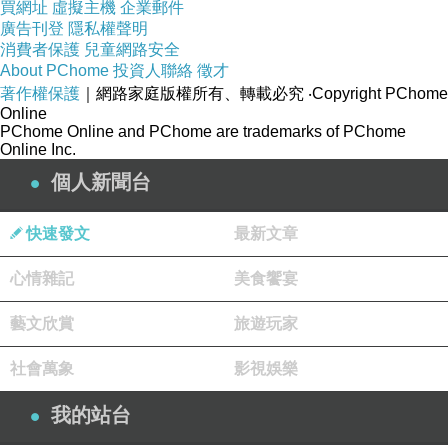
買網址
虛擬主機
企業郵件
廣告刊登
隱私權聲明
消費者保護
兒童網路安全
About PChome
投資人聯絡
徵才
著作權保護
｜網路家庭版權所有、轉載必究
‧Copyright PChome
Online
PChome Online and PChome are trademarks of PChome
Online Inc.
個人新聞台
快速發文
最新文章
心情雜記
美食饗宴
藝文欣賞
旅遊玩家
社會萬象
影視娛樂
我的站台