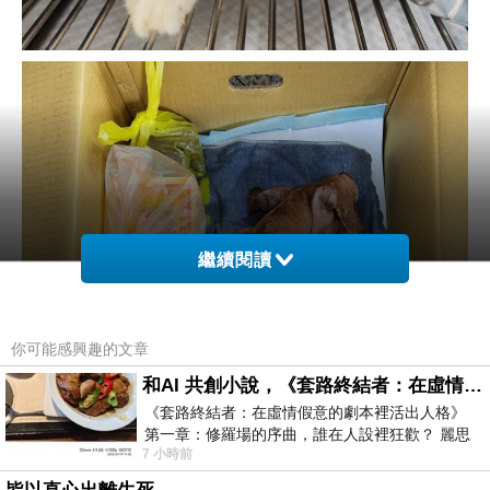
繼續閱讀
你可能感興趣的文章
和AI 共創小說，《套路終結者：在虛情假意的劇本裡活出人格》
《套路終結者：在虛情假意的劇本裡活出人格》
第一章：修羅場的序曲，誰在人設裡狂歡？ 麗思
7 小時前
卡爾頓酒店的總統套房內，燈光昏