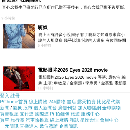
皆以直心出離生死
直心念我生已盡梵行已立所作已辦不受後有，直心念我已斷不復更斷。
9 小時前
騎奴
脆上面有許多小說同好 有了脆我才知道原來寫小
說的人那麼多 幾乎比讀小說的人還多 有位同好問
5 小時前
了一個問題 她說為什麼高中文學獎的
電影眼眸2026 Eyes 2026 movie
電影眼眸2026 Eyes 2026 movie 導演: 廉智浩 編
劇 主演: 申敏兒 / 金南熙 / 李承勇 / 金英雅 電影眼
11 小時前
眸2026描述攝影師徐珍因遺
登入
註冊
PChome首頁
線上購物
24h購物
書店
露天拍賣
比比昂代購
新聞
/
氣象
股市
個人新聞台
廣告刊登
加入聯播網
全球購物
買賣租屋
支付連
國際連
Pi 拍錢包
旅遊
服務中心
買車
旅行團
汽車險推薦
線上麻將
雜誌
星座命理
會員中心
一元簡訊
直播達人
數位憑證
企業簡訊