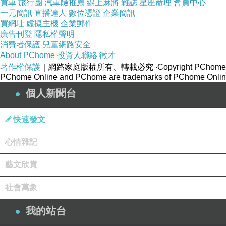
店，嚴格管控品質，吸引無數學生、小資族前來購
買車
旅行團
汽車險推薦
線上麻將
雜誌
星座命理
會員中心
一元簡訊
直播達人
數位憑證
企業簡訊
買網址
虛擬主機
企業郵件
廣告刊登
隱私權聲明
消費者保護
越南平陽越新住宅區
兒童網路安全
路加盟店
D33
About PChome
投資人聯絡
徵才
吳家紅茶冰從
年在高雄創立第一家手搖飲料店
2010
著作權保護
｜網路家庭版權所有、轉載必究
‧Copyright PChome
影。
PChome Online and PChome are trademarks of PChome Online
年，吳家紅茶冰進軍國際，成立吳家紅茶冰
個人新聞台
2012
年終於來到越南，以越南品牌名稱
2019
” Hồng Trà
快速發文
吳家紅茶冰複製相同的商業模式，在越南胡志明市
同奈省、平陽省與隆安省都有分店。越南吳家紅茶
心情雜記
藝文欣賞
來到越南，大街小巷都能看到街邊販賣咖啡、綠茶
地區，衍生出喝涼茶、喝果汁、喝咖啡等等的在地
社會萬象
快就與當地接軌！
我的站台