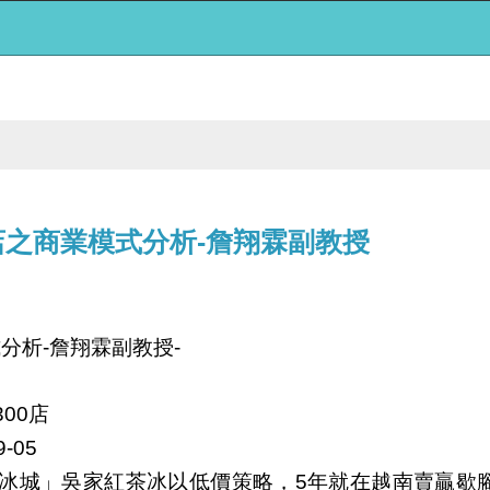
店之商業模式分析-詹翔霖副教授
式分析
詹翔霖副教授
-
-
店
300
9-05
冰城」吳家紅茶冰以低價策略，
年就在越南賣贏歇
5