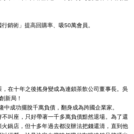
國行銷術」提高回購率、吸
萬會員。
50
茶，在十年之後搖身變成為連鎖茶飲公司董事長。吳
創新局！
隆中成功擺脫千萬負債，翻身成為跨國企業家。
好不叫座，只好帶著一千多萬負債黯然退場。為了還
頭火鍋店，但十多年過去都沒辦法把錢還清，直到他