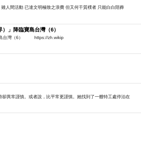
的速度持續拓點。
 雖人間活動 已達文明極致之浪費 但又何干質樸者 只能白白陪葬
為了提供
（護界）」降臨寶島台灣（6）
，為什麼吳家紅茶冰能靠著一杯加滿碎冰的紅茶，突
（6） https://zh.wikip
一杯紅茶冰，單純不虛華，但用心去做，就會讓別人感
搶占越南平價飲料市場
胡志明市美食
-06-09
特卻異常謹慎。或者說，比平常更謹慎。她找到了一艘特工處停泊在
幣
元紅茶，到高檔的台幣
元珍珠奶茶，各式各樣
15
300
愛的平價手搖飲料品牌之一。主打平價實惠的
960cc