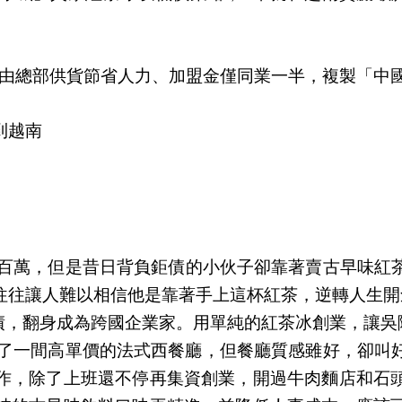
由總部供貨節省人力、加盟金僅同業一半，複製「中
到越南
百萬，但是昔日背負鉅債的小伙子卻靠著賣古早味紅
往往讓人難以相信他是靠著手上這杯紅茶，逆轉人生開
用單純的紅茶冰創業，讓吳
了一間高單價的法式西餐廳，但餐廳質感雖好，卻叫
作，除了上班還不停再集資創業，開過牛肉麵店和石