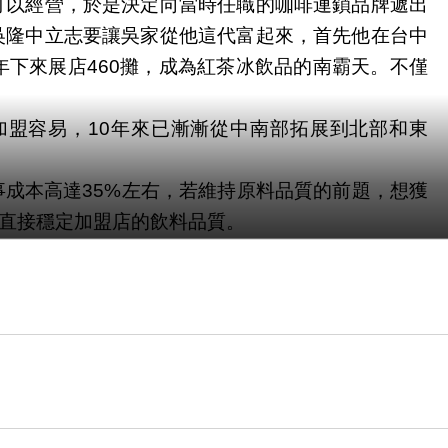
可以經營，於是決定向當時任職的咖啡連鎖品牌遞出
吳隆中立志要讓吳家從他這代富起來，首先他在台中
年下來展店
攤，成為紅茶冰飲品的南霸天。不僅
460
加盟容易，
年來已漸漸從中南部拓展到北部和東
10
事成本高達
左右，若維持原料品質的前題，想獲
35%
直接穩定加盟店的飲料品質。
灣很多房子都是透天厝的特性，只要家門口開一家紅
易，像是加盟高雄慶豐店的曾子瑛在
年前因為車禍
10
來可以有一個穩定賺錢的生意維持家計。
手就能經營，証明經營紅茶冰攤車難度不高，上手
心血，更是健康的保証！「我們吳家紅茶冰，新竹、
今吳家紅茶冰斥資五千萬在越南開始設廠，也在當地