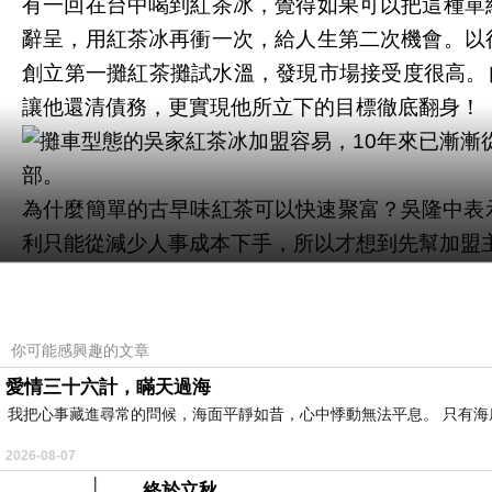
有一回在台中喝到紅茶冰，覺得如果可以把這種單
辭呈，用紅茶冰再衝一次，給人生第二次機會。以
創立第一攤紅茶攤試水溫，發現市場接受度很高。
讓他還清債務，更實現他所立下的目標徹底翻身！
部。
為什麼簡單的古早味紅茶可以快速聚富？吳隆中表
利只能從減少人事成本下手，所以才想到先幫加盟
另外吳家紅茶冰用攤車經營，加盟門檻低，有一些
茶冰，屋內圍個矮板子鋪上軟墊，就可以照顧小孩
造成右半身肢體功能受損，右手無法抬舉，吳家就
你可能感興趣的文章
愛情三十六計，瞞天過海
容易。
我把心事藏進尋常的問候，海面平靜如昔，心中悸動無法平息。 只有
聊到最近才在高雄才斥資三億新建廠房，吳隆中他
2026-08-07
台中、高雄、花蓮喝到的茶，都一樣好喝！」，以
終於立秋