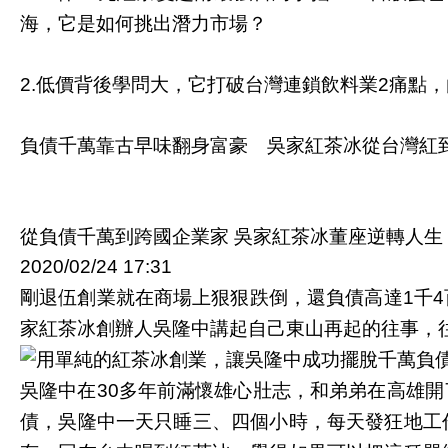
海，它是如何挑出潛力市場？
低價背後學問大，它打破台灣連鎖飲料業
痛點，
2.
2
負債千萬靠古早味翻身富豪 吳家紅茶冰從台灣紅
從負債千萬到跨國企業家
吳家紅茶冰董座逆轉人生
2020/02/24 17:31
剛退伍創業就在商場上狠狠跌倒，還負債高達
千
1
4
家紅茶冰創辦人吳隆中講起自己東山再起的往事，
吳隆中在
多年前滿懷雄心壯志，和弟弟在高雄開
30
債，吳隆中一天只睡三、四個小時，每天發狂地工