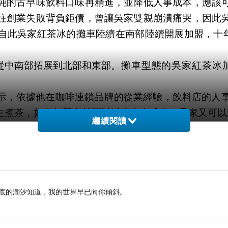
純的古早味飲料口味再精進，並降低人事成本，應該
往創業失敗背負鉅債，曾讓吳家雙親崩潰痛哭，因此
自此吳家紅茶冰的攤車陸續在南部陸續開展加盟，十
攤車型態的吳家紅茶冰
示，依據他在咖啡連鎖品牌的從業經驗，飲料店的人
主煮茶，如此加盟主就可以減少人力成本，吳家又可以
繼續閱讀
雙薪家庭因為太太照顧小孩不能工作，就能藉由南台
又能同時賺錢。而調配簡單又不用煮茶的特性上手容
為她打造了一台工作動線左右相反的攤車，讓她
年
10
慶豐店的曾子瑛只用左
海底的潮汐知道，我的世界早已向你傾斜。
拍胸脯保證自家中央工廠統一煮製的紅茶，是專業的
最高標準來提供茶原料，讓各品項都能量足質高。如