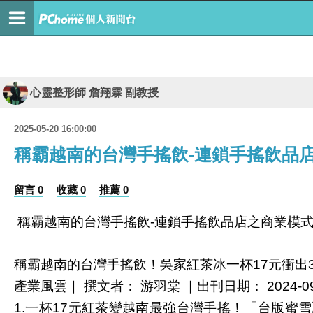
心靈整形師 詹翔霖 副教授
2025-05-20 16:00:00
稱霸越南的台灣手搖飲-連鎖手搖飲品
留言 0
收藏 0
推薦 0
稱霸越南的台灣手搖飲
連鎖手搖飲品店之商業模
-
稱霸越南的台灣手搖飲！吳家紅茶冰一杯
元衝出
17
產業風雲｜
撰文者：
游羽棠
｜出刊日期：
2024-0
一杯
元紅茶變越南最強台灣手搖！「台版蜜雪
1.
17