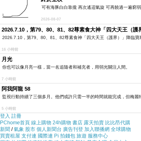
掀起台灣的古早味紅茶旋風，以每個月增加
家店
3
可有海豚白白靠攏 再次遙迢氣旋 可再饒過一遍窮弱
2026-08-07
廠，為加盟主煮茶也控管品質。
2026.7.10，第79、80、81、82尊素食大神「四大天王
相較於市面有上千百種式樣花俏的手搖飲競爭市場
2026.7.10，第79、80、81、82尊素食神「四大天王（護界）」降臨寶島台灣
沈思了一會兒，最後說：其實，人生只要像手上這
16 小時前
月光
你也可以像月亮一樣，當一名追隨者和補充者，用弱光關注人間。
台灣吳家紅茶冰在越南遍地開花！俗擱大碗胖胖杯
7 小時前
女孩瑪莎
女孩瑪莎
Masa Chang
Masa Chang2021
阿我阿龍 58
監視行動持續了三個多月。他們或許只需一半的時間就能完成，但梅麗
台灣是世界知名的手搖飲料王國，從平價的一杯台
5 小時前
登入
註冊
PChome首頁
線上購物
24h購物
書店
露天拍賣
比比昂代購
新聞
/
氣象
股市
個人新聞台
廣告刊登
加入聯播網
全球購物
而今天要介紹的「吳家紅茶冰」就是台灣人十分熱
買賣租屋
支付連
國際連
Pi 拍錢包
旅遊
服務中心