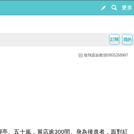
訂閱
我的
詹翔霖副教授0955268997
腳亭、五十嵐，展店逾
間。身為後進者，面對紅
300