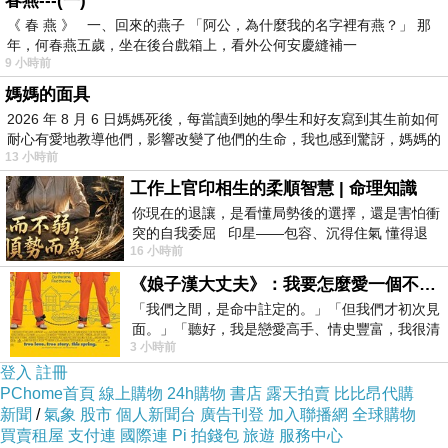
春燕---(一)
假日或時段限制，當日即可快速入座，但僅限本
《 春 燕 》 一、回來的燕子 「阿公，為什麼我的名字裡有燕？」 那
年，何春燕五歲，坐在後台戲箱上，看外公何安慶縫補一
人使用。除此之外，黑卡會員也享有
和
VIP
VVIP
9 小時前
的所有權益。
媽媽的面具
2026 年 8 月 6 日媽媽死後，每當讀到她的學生和好友寫到其生前如何
耐心有愛地教導他們，影響改變了他們的生命，我也感到驚訝，媽媽的
但想成為黑卡會員需在一年內累積消費
萬元，
6
13 小時前
以每次平均消費
元計算，需光顧約
次才能
300
200
工作上官印相生的柔順智慧 | 命理知識
達成，門檻被認為過高，對於普通消費者而言難
你現在的退讓，是看懂局勢後的選擇，還是害怕衝
突的自我委屈 印星——包容、沉得住氣 懂得退
以實現，會員資格也非永久，需每年持續累積消
16 小時前
一步觀察，不會
費才能維持。
《娘子漢大丈夫》：我要怎麼愛一個不存在的人？
「我們之間，是命中註定的。」「但我們才初次見
新制度推出後，在網路上引起關注，快速通關的
面。」「聽好，我是戀愛高手、情史豐富，我很清
3 小時前
楚這種感覺，你我之間的那種感覺，現
權益獲得部分用戶支持，但也有人提出對高消費
登入
註冊
門檻的疑慮，有網友表示，「每次
元，一年
300
PChome首頁
線上購物
24h購物
書店
露天拍賣
比比昂代購
新聞
/
氣象
股市
個人新聞台
廣告刊登
加入聯播網
全球購物
吃
次，實在太難」「普通家庭聚餐消費根本
200
買賣租屋
支付連
國際連
Pi 拍錢包
旅遊
服務中心