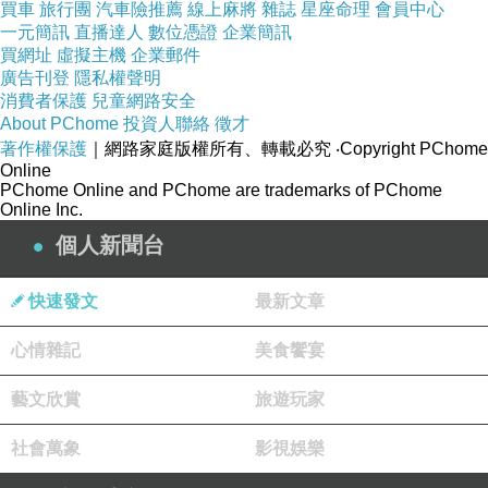
不可能達標」；也有人表示，「門市可能需要調
買車
旅行團
汽車險推薦
線上麻將
雜誌
星座命理
會員中心
一元簡訊
直播達人
數位憑證
企業簡訊
整現場排隊與通關顧客的管理方式。」
買網址
虛擬主機
企業郵件
廣告刊登
隱私權聲明
消費者保護
兒童網路安全
【錢都日式涮涮鍋】黑卡會員規範及優惠說明
About PChome
投資人聯絡
徵才
起適用
(2025/1/1
)
著作權保護
｜網路家庭版權所有、轉載必究
‧Copyright PChome
Online
PChome Online and PChome are trademarks of PChome
黑卡會員快速通關券規範
Online Inc.
★本券每月可領乙張。
個人新聞台
★此券為錢都黑卡會員獨享，使用期限始於每月
快速發文
最新文章
第一日、終於每月最後一日，逾期視同失效。
★本票券為提供給錢都黑卡會員之專屬免費優
心情雜記
美食饗宴
惠，禁止轉讓。
藝文欣賞
旅遊玩家
★此票劵一旦兌換，恕不退還！
社會萬象
影視娛樂
如何使用快速通關券？