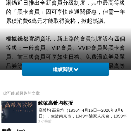
涮鍋近日推出全新會員分級制度，其中最高等級
的「黑卡會員」因可享快速通關優惠，但需一年
累積消費
萬元才能取得資格，掀起熱議。
6
根據錢都官網資訊，新上路的會員制度設有四個
等級：一般會員、
會員、
會員與黑卡會
VIP
VVIP
員。前三級會員可享如生日禮、免費湯底券及單
品券等基本優惠，依消費累積逐步升等。最高等
繼續閱讀
級的黑卡會員，則需一年內累積消費達
萬元，
6
不僅享有前述所有優惠，每月還能獲得一張快速
通關券，僅限本人使用，無須排隊即可提前訂位
你可能感興趣的文章
用餐。
致敬高希均教授
高希均 高希均（1936年4月16日—2026年8月6
日），生於南京市，1949年隨家人來台，1959年
其中最高等級的黑卡會員以每月一張的快速通關
3 小時前
赴美深造並取得經濟發展博士學位。曾任
券成為亮點，券持有者可提前一天預約，不受平