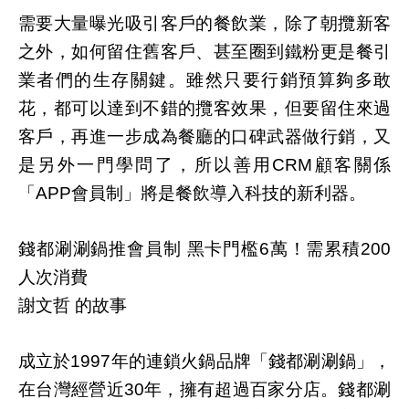
需要大量曝光吸引客戶的餐飲業，除了朝攬新客
之外，如何留住舊客戶、甚至圈到鐵粉更是餐引
業者們的生存關鍵。雖然只要行銷預算夠多敢
花，都可以達到不錯的攬客效果，但要留住來過
客戶，再進一步成為餐廳的口碑武器做行銷，又
是另外一門學問了，所以善用
顧客關係
CRM
「
會員制」將是餐飲導入科技的新利器。
APP
錢都涮涮鍋推會員制
黑卡門檻
萬！需累積
6
200
人次消費
謝文哲
的故事
成立於
年的連鎖火鍋品牌「錢都涮涮鍋」，
1997
在台灣經營近
年，擁有超過百家分店。錢都涮
30