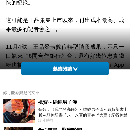
快的紀錄。
這可能是王品集團上市以來，付出成本最高、成
果最多的記者會之一。
月
號，王品發表數位轉型階段成果，不只一
11
4
口氣來了
間合作銀行站台，還有好幾位忠實鐵
8
粉也被請到現場，慶祝集團「王品瘋美食」
App
繼續閱讀
累積百萬會員，僅用了
天便達標。
269
你可能感興趣的文章
祝賀～純純男子漢
聽歌：《我們的高峰》～純純男子漢～恭賀新書出
版～願你新書〞八十八頁的青春〞大賣！記得你曾
17 小時前
經在我的版留言…「好讚的圖^^感覺大家