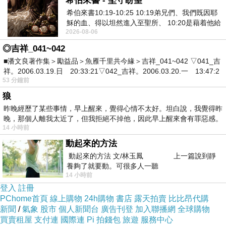
希伯來書 - 堅守盼望
希伯來書10:19-10:25 10:19弟兄們、我們既因耶
穌的血、得以坦然進入至聖所、 10:20是藉着他給
2026-08-06
我們開了一條又新又活的路從幔子經過
◎吉祥_041~042
■潘文良著作集＞勵益品＞魚雁千里共今緣＞吉祥_041~042 ▽041_吉
祥。2006.03.19.日 20:33:21▽042_吉祥。2006.03.20.一 13:47:2
53 分鐘前
狼
昨晚經歷了某些事情，早上醒來，覺得心情不太好。坦白說，我覺得昨
晚，那個人離我太近了，但我拒絕不掉他，因此早上醒來會有罪惡感。
14 小時前
動起來的方法
動起來的方法 文/林玉鳳 上一篇說到靜
養夠了就要動。可很多人一聽
14 小時前
登入
註冊
PChome首頁
線上購物
24h購物
書店
露天拍賣
比比昂代購
新聞
/
氣象
股市
個人新聞台
廣告刊登
加入聯播網
全球購物
買賣租屋
支付連
國際連
Pi 拍錢包
旅遊
服務中心