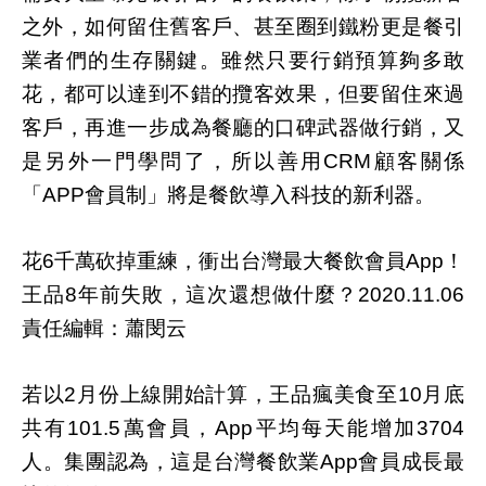
之外，如何留住舊客戶、甚至圈到鐵粉更是餐引
業者們的生存關鍵。雖然只要行銷預算夠多敢
花，都可以達到不錯的攬客效果，但要留住來過
客戶，再進一步成為餐廳的口碑武器做行銷，又
是另外一門學問了，所以善用
顧客關係
CRM
「
會員制」將是餐飲導入科技的新利器。
APP
花
千萬砍掉重練，衝出台灣最大餐飲會員
！
6
App
王品
年前失敗，這次還想做什麼？
8
2020.11.06
責任編輯：蕭閔云
若以
月份上線開始計算，王品瘋美食至
月底
2
10
共有
萬會員，
平均每天能增加
101.5
App
3704
人。集團認為，這是台灣餐飲業
會員成長最
App