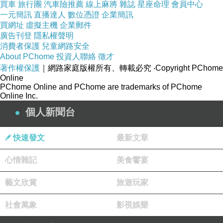
買車
旅行團
汽車險推薦
線上麻將
雜誌
星座命理
會員中心
一元簡訊
直播達人
數位憑證
企業簡訊
買網址
虛擬主機
企業郵件
廣告刊登
隱私權聲明
消費者保護
兒童網路安全
About PChome
投資人聯絡
徵才
著作權保護
｜網路家庭版權所有、轉載必究
‧Copyright PChome
Online
PChome Online and PChome are trademarks of PChome
Online Inc.
個人新聞台
快速發文
最新文章
心情雜記
美食饗宴
從
個品牌中挑選餐廳、線上訂位與自動發送邀
21
藝文欣賞
旅遊玩家
請函、行動付款（自有支付瘋
）、到會員專
Pay
屬優惠（消費累積、折抵瘋點數），王品瘋美食
社會萬象
影視娛樂
的四大功能全包了。