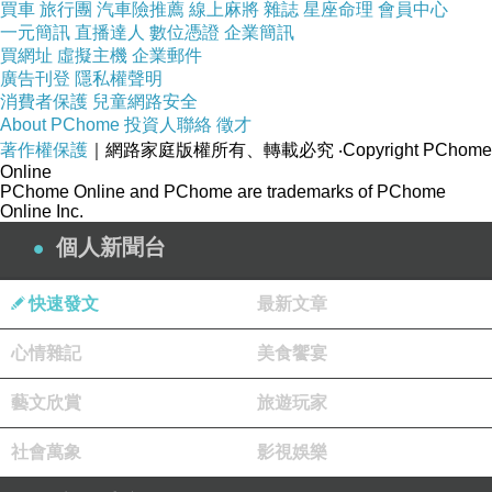
買車
旅行團
汽車險推薦
線上麻將
雜誌
星座命理
會員中心
降等：一年內累積消費未滿
元降為
30,000
VIP
一元簡訊
直播達人
數位憑證
企業簡訊
會員禮包：
買網址
虛擬主機
企業郵件
🎁
VVIP
廣告刊登
隱私權聲明
免費單品券
每季
張
1
(
1
)
消費者保護
兒童網路安全
免費湯底券
每月
張
About PChome
投資人聯絡
徵才
2
(
1
)
著作權保護
｜網路家庭版權所有、轉載必究
‧Copyright PChome
生日券
當月
張
3
(
1
)
Online
PChome Online and PChome are trademarks of PChome
-----
Online Inc.
★黑卡會員
個人新聞台
贈紅利點數
點
200
續等：一年內累積消費滿
元
60,000
快速發文
最新文章
降等：一年內累積消費未滿
元降為
60,000
VVIP
心情雜記
美食饗宴
錢都黑卡會員優惠：
🎁
快速通關券
每月
張
1
(
1
)
藝文欣賞
旅遊玩家
免費單品券
每季
張
2
(
1
)
社會萬象
影視娛樂
免費湯底券
每月
張
3
(
1
)