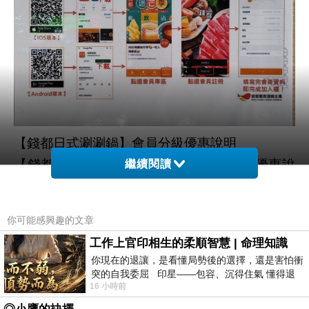
【錢都日式涮涮鍋】會員分級優惠說明
【錢都日式涮涮鍋】
全新會員分級優惠說
NEW!!
繼續閱讀
明
起適用
(2025/1/1
)
會員分級制度說明
✨
你可能感興趣的文章
★一般會員
工作上官印相生的柔順智慧 | 命理知識
升等：累積消費滿
元可升等
10,000
VIP
你現在的退讓，是看懂局勢後的選擇，還是害怕衝
一般會員享好禮：生日券
當月
張
🎁
(
1
)
突的自我委屈 印星——包容、沉得住氣 懂得退
16 小時前
一步觀察，不會
-----