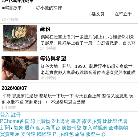
◎小鷹的抉擇
★
會員
VIP
■寓言故事 ◎小鷹的抉擇
贈紅利點數
點
50
⊕潘文良 在壁立千
升等：一年內累積消費滿
元可升等
20 小時前
仞的懸崖上，有一座遮天蔽
5,000
VVIP
緣份
續等：一年內累積消費滿
元
未滿
元
4,500
-
5,000
偶爾在臉書上看到一張照片(如上)，心裡忽然明亮
降等：一年內累積消費未滿
元降為一般會
4,500
了起來。剛好早上看了一篇「白痴愛做夢」台長寫
員
17 小時前
的貼文，在回顧年輕時瘋狂愛上
會員禮包：
等待與希望
🎁
VIP
紅色大地，莊喆，1990。亂世浮生仍想立身處世
免費湯底券
每月
張
1
(
1
)
老老實實做人撫著心跳聽音辨位依憑直覺與本能鑽
生日券
當月
張
2
(
1
)
10 小時前
向裂隙的亮處探索另一個心聲另一個共鳴的
-----
2026/08/07
★
會員
平時 崽崽幫忙過磅 都是玩一下玩一下 今天親自上陣 整個又被崽崽 玩
VVIP
到水泄不通 塞到爆炸 / 不過從崽崽自己親
贈紅利點數
點
100
1 小時前
登入
註冊
升等：一年內累積消費滿
元可升等黑卡會
60,000
PChome首頁
線上購物
24h購物
書店
露天拍賣
比比昂代購
員
新聞
/
氣象
股市
個人新聞台
廣告刊登
加入聯播網
全球購物
續等：一年內累積消費滿
元
買賣租屋
支付連
國際連
Pi 拍錢包
旅遊
服務中心
30,000