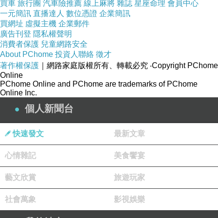
買車
旅行團
汽車險推薦
線上麻將
雜誌
星座命理
會員中心
一元簡訊
直播達人
數位憑證
企業簡訊
買網址
虛擬主機
企業郵件
廣告刊登
隱私權聲明
消費者保護
兒童網路安全
About PChome
投資人聯絡
徵才
著作權保護
｜網路家庭版權所有、轉載必究
‧Copyright PChome
Online
PChome Online and PChome are trademarks of PChome
Online Inc.
個人新聞台
快速發文
最新文章
心情雜記
美食饗宴
藝文欣賞
旅遊玩家
社會萬象
影視娛樂