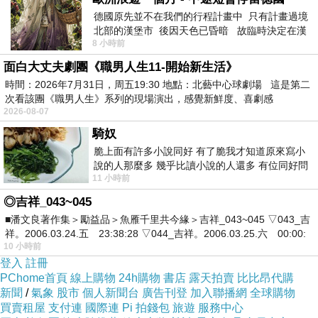
德國原先並不在我們的行程計畫中 只有計畫過境
北部的漢堡市 後因天色已昏暗 故臨時決定在漢
8 小時前
堡市吃晚餐和過夜
面白大丈夫劇團《職男人生11-開始新生活》
時間：2026年7月31日，周五19:30 地點：北藝中心球劇場 這是第二
次看該團《職男人生》系列的現場演出，感覺新鮮度、喜劇感
2026-08-07
騎奴
脆上面有許多小說同好 有了脆我才知道原來寫小
說的人那麼多 幾乎比讀小說的人還多 有位同好問
11 小時前
了一個問題 她說為什麼高中文學獎的
◎吉祥_043~045
■潘文良著作集＞勵益品＞魚雁千里共今緣＞吉祥_043~045 ▽043_吉
祥。2006.03.24.五 23:38:28 ▽044_吉祥。2006.03.25.六 00:00:
10 小時前
登入
註冊
PChome首頁
線上購物
24h購物
書店
露天拍賣
比比昂代購
新聞
/
氣象
股市
個人新聞台
廣告刊登
加入聯播網
全球購物
買賣租屋
支付連
國際連
Pi 拍錢包
旅遊
服務中心