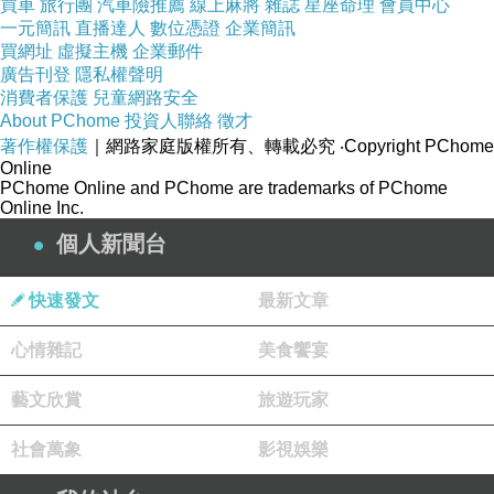
買車
旅行團
汽車險推薦
線上麻將
雜誌
星座命理
會員中心
一元簡訊
直播達人
數位憑證
企業簡訊
買網址
虛擬主機
企業郵件
廣告刊登
隱私權聲明
消費者保護
兒童網路安全
About PChome
投資人聯絡
徵才
著作權保護
｜網路家庭版權所有、轉載必究
‧Copyright PChome
Online
PChome Online and PChome are trademarks of PChome
Online Inc.
個人新聞台
快速發文
最新文章
心情雜記
美食饗宴
藝文欣賞
旅遊玩家
社會萬象
影視娛樂