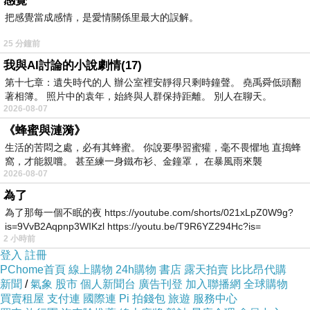
感覺
把感覺當成感情，是愛情關係里最大的誤解。
25 分鐘前
我與AI討論的小說劇情(17)
第十七章：遺失時代的人 辦公室裡安靜得只剩時鐘聲。 堯禹舜低頭翻
著相簿。 照片中的袁年，始終與人群保持距離。 別人在聊天。
2026-08-07
《蜂蜜與漣漪》
生活的苦悶之處，必有其蜂蜜。 你說要學習蜜獾，毫不畏懼地 直搗蜂
窩，才能親嚐。 甚至練一身鐵布衫、金鐘罩， 在暴風雨來襲
2026-08-07
為了
為了那每一個不眠的夜 https://youtube.com/shorts/021xLpZ0W9g?
is=9VvB2Aqpnp3WIKzl https://youtu.be/T9R6YZ294Hc?is=
2 小時前
登入
註冊
PChome首頁
線上購物
24h購物
書店
露天拍賣
比比昂代購
新聞
/
氣象
股市
個人新聞台
廣告刊登
加入聯播網
全球購物
買賣租屋
支付連
國際連
Pi 拍錢包
旅遊
服務中心