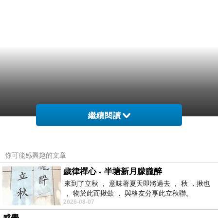
繼續閱讀
你可能感興趣的文章
歲律禪心 - 半塘新月朦朧醉
來到了立秋 ， 意味著夏天即將過去 ， 秋 ，揪也
， 物於此而揪歛 ， 與格友分享此立秋聯。
2026-08-07