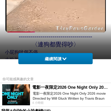
-------------------------------------
〈連狗都覺得吵〉
小屁狗
吠個不停
繼續閱讀
大狗都覺得吵
非教訓不可
被丟入泳池漂浮水面的小屁狗
你可能感興趣的文章
還是始終如一
電影一夜限定2026 One Night Only 2026 movie
吠個不停
電影一夜限定2026 One Night Only 2026 movie
(短視頻請點下面網址)
Directed by Will Gluck Written by Travis Braun
4 小時前
Starring Monica Barbaro
https://www.youtube.com/shorts/TXtD9Md2oU4