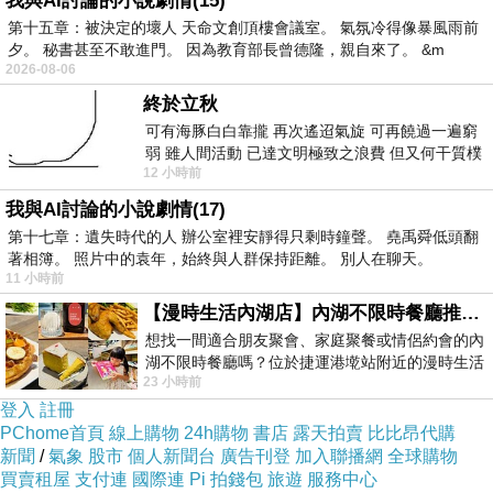
我與AI討論的小說劇情(15)
(註: 網摘圖)
第十五章：被決定的壞人 天命文創頂樓會議室。 氣氛冷得像暴風雨前
夕。 秘書甚至不敢進門。 因為教育部長曾德隆，親自來了。 &m
2026-08-06
終於立秋
可有海豚白白靠攏 再次遙迢氣旋 可再饒過一遍窮
弱 雖人間活動 已達文明極致之浪費 但又何干質樸
難得糊塗的昨天
上一篇：
12 小時前
者 只能白白陪葬
大飯糰
下一篇：
我與AI討論的小說劇情(17)
第十七章：遺失時代的人 辦公室裡安靜得只剩時鐘聲。 堯禹舜低頭翻
著相簿。 照片中的袁年，始終與人群保持距離。 別人在聊天。
11 小時前
【漫時生活內湖店】內湖不限時餐廳推薦｜捷運港墘站美食，聚餐、約會、家庭聚會首選，正餐甜點一次滿足
想找一間適合朋友聚會、家庭聚餐或情侶約會的內
湖不限時餐廳嗎？位於捷運港墘站附近的漫時生活
23 小時前
內湖店，從捷運站步行約4分鐘即可抵
登入
註冊
PChome首頁
線上購物
24h購物
書店
露天拍賣
比比昂代購
新聞
/
氣象
股市
個人新聞台
廣告刊登
加入聯播網
全球購物
買賣租屋
支付連
國際連
Pi 拍錢包
旅遊
服務中心