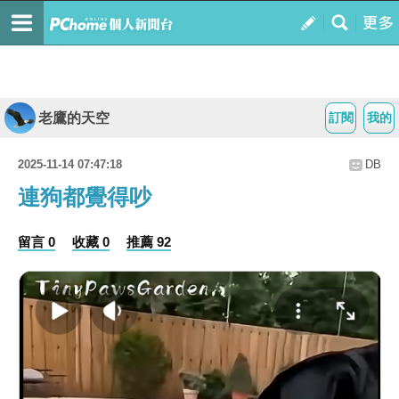
老鷹的天空
訂閱
我的
2025-11-14 07:47:18
DB
連狗都覺得吵
留言 0
收藏 0
推薦 92