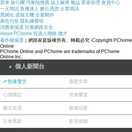
買車
旅行團
汽車險推薦
線上麻將
雜誌
星座命理
會員中心
一元簡訊
直播達人
數位憑證
企業簡訊
買網址
虛擬主機
企業郵件
廣告刊登
隱私權聲明
消費者保護
兒童網路安全
About PChome
投資人聯絡
徵才
著作權保護
｜網路家庭版權所有、轉載必究
‧Copyright PChome
Online
PChome Online and PChome are trademarks of PChome
Online Inc.
個人新聞台
快速發文
最新文章
心情雜記
美食饗宴
藝文欣賞
旅遊玩家
社會萬象
影視娛樂