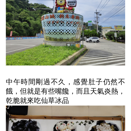
中午時間剛過不久，感覺肚子仍然不
餓，但就是有些嘴饞，而且天氣炎熱，
乾脆就來吃仙草冰品