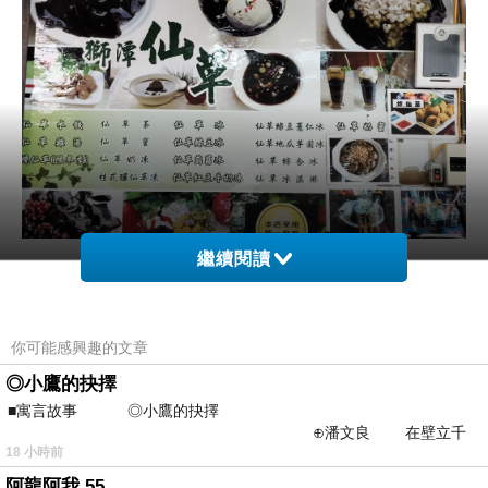
繼續閱讀
兩個人，一份仙草紅豆薏仁冰，
一份仙
草綠豆薏仁冰
你可能感興趣的文章
◎小鷹的抉擇
■寓言故事 ◎小鷹的抉擇
⊕潘文良 在壁立千
18 小時前
仞的懸崖上，有一座遮天蔽
阿龍阿我 55