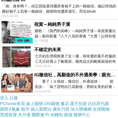
「他…會來嗎？」緋忘我低著頭擺弄著袖子上的一根線頭。她記得他的
襯衫袖子上也有一根線頭，她當時也擺弄過它。而且&helli
2026-08-05
祝賀～純純男子漢
聽歌：《我們的高峰》～純純男子漢～恭賀新書出
版～願你新書〞八十八頁的青春〞大賣！記得你曾
15 小時前
經在我的版留言…「好讚的圖^^感覺大家
不確定的未來
七月的生理期推遲了近一週，很幸運的最不舒服的
三天正好遇上了颱風假。雖然這次的颱風假放的有
2026-08-05
點虛，因為風雨不大，但這也是最想要的
IG徵信社，高顏值的不外遇美學：眼光太高也是一種防禦，為了證明我長得好看，我決定一輩子不外遇！
看了ＩＧ視頻，徵信社，外遇規律： 朋
友說：「為了證明自己高顏值，男帥女美的好看，
2026-08-05
且眼光高，我決定一輩子不外遇。」
登入
註冊
PChome首頁
線上購物
24h購物
書店
露天拍賣
比比昂代購
新聞
/
氣象
股市
個人新聞台
廣告刊登
加入聯播網
全球購物
買賣租屋
支付連
國際連
Pi 拍錢包
旅遊
服務中心