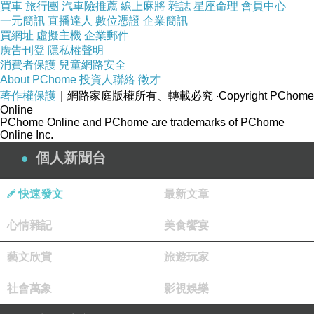
買車
旅行團
汽車險推薦
線上麻將
雜誌
星座命理
會員中心
剛剛端上桌的
仙草紅豆薏仁冰，稍後再
一元簡訊
直播達人
數位憑證
企業簡訊
買網址
虛擬主機
企業郵件
將兩人的紅豆綠豆均分一半，就擁有四
廣告刊登
隱私權聲明
種口味。很久沒吃甜食，冰品入口瞬
消費者保護
兒童網路安全
About PChome
投資人聯絡
徵才
間，確實美味爽口
著作權保護
｜網路家庭版權所有、轉載必究
‧Copyright PChome
Online
PChome Online and PChome are trademarks of PChome
Online Inc.
個人新聞台
快速發文
最新文章
心情雜記
美食饗宴
藝文欣賞
旅遊玩家
社會萬象
影視娛樂