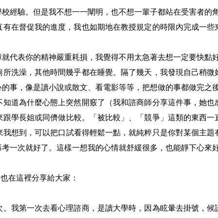
學校經驗。但是我不想一一闡明，也不想一輩子都站在受害者的
直有在督促我的進度，我也如期地在教授規定的時限內完成一些
障就代表你的精神嚴重耗損，我覺得不用太急著去想一定要快點
廁所洗澡，其他時間幾乎都在睡覺。隔了幾天，我發現自己稍微
心的事，像是讀小說或散文、看電影等等，把想做的事都做完之
不知道為什麼心態上突然開竅了（我和諮商師分享這件事，她也
來跟學長姐或同儕做比較。「被比較」、「競爭」這類的東西一
來我想到，可以把口試看得輕鬆一點，就純粹只是你對某個主題
再考一次就好了。這樣一想我的心情就舒緩很多，也能靜下心來
，也在這裡分享給大家：
次。我第一次去看心理諮商，是讀大學時，因為眩暈去掛號，候