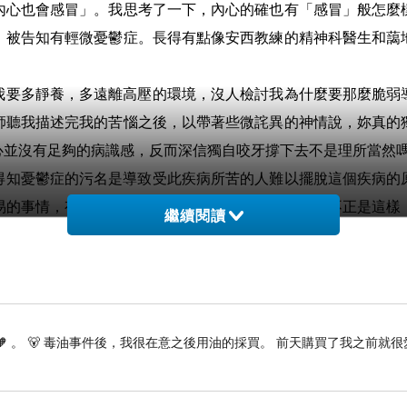
內心也會感冒」。我思考了一下，內心的確也有「感冒」般怎麼
，被告知有輕微憂鬱症。長得有點像安西教練的精神科醫生和藹
我要多靜養，多遠離高壓的環境，沒人檢討我為什麼要那麼脆弱
師聽我描述完我的苦惱之後，以帶著些微詫異的神情說，妳真的
心並沒有足夠的病識感，反而深信獨自咬牙撐下去不是理所當然
得知憂鬱症的污名是導致受此疾病所苦的人難以擺脫這個疾病的
易的事情，有時活著的樣貌自己也不是那麼喜歡，但不正是這樣
繼續閱讀
膽給明天設定一個小小的里程碑（好比說，癱個一小時仍爬下
一把藥，黃昏時赴一場約，並不因自己沒有待到最後而責罵自己
/
）
🧡 。 🐻 毒油事件後，我很在意之後用油的採買。 前天購買了我之前就很