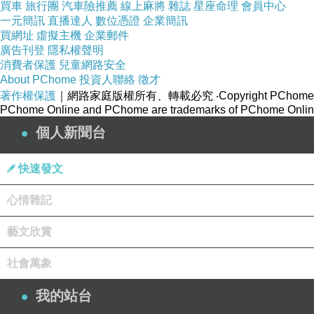
買車
旅行團
汽車險推薦
線上麻將
雜誌
星座命理
會員中心
一元簡訊
直播達人
數位憑證
企業簡訊
買網址
虛擬主機
企業郵件
廣告刊登
隱私權聲明
消費者保護
兒童網路安全
About PChome
投資人聯絡
徵才
著作權保護
｜網路家庭版權所有、轉載必究
‧Copyright PChome
PChome Online and PChome are trademarks of PChome Online
個人新聞台
快速發文
心情雜記
藝文欣賞
社會萬象
我的站台