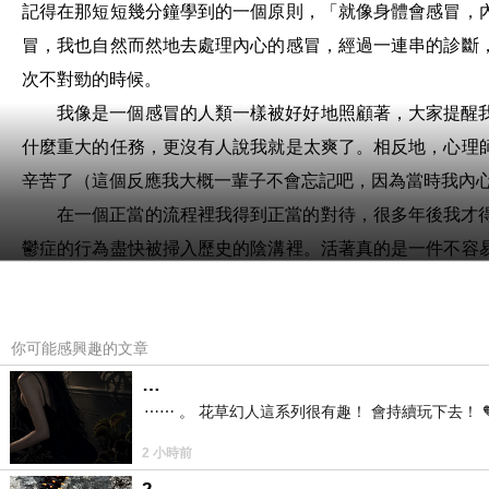
記得在那短短幾分鐘學到的一個原則，「就像身體會感冒，
冒，我也自然而然地去處理內心的感冒，經過一連串的診斷
次不對勁的時候。
我像是一個感冒的人類一樣被好好地照顧著，大家提醒
什麼重大的任務，更沒有人說我就是太爽了。相反地，心理
辛苦了（這個反應我大概一輩子不會忘記吧，因為當時我內
在一個正當的流程裡我得到正當的對待，很多年後我才
鬱症的行為盡快被掃入歷史的陰溝裡。活著真的是一件不容
有什麼弦外之音好說？生活千瘡百孔伸手不見五指的黑仍斗
澡，還剩一點餘力就把頭髮也給搓了，回一支電話，準時吃
你可能感興趣的文章
（原文出處：
…
https://www.facebook.com/share/16t5NgGWJ9
⋯⋯ 。 花草幻人這系列很有趣！ 會持續玩下去！ 
2 小時前