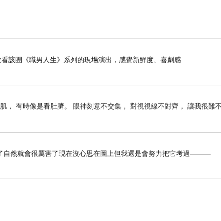
是第二次看該團《職男人生》系列的現場演出，感覺新鮮度、喜劇感
肌， 有時像是看肚臍。 眼神刻意不交集， 對視視線不對齊， 讓我很難
了自然就會很厲害了現在沒心思在圖上但我還是會努力把它考過———