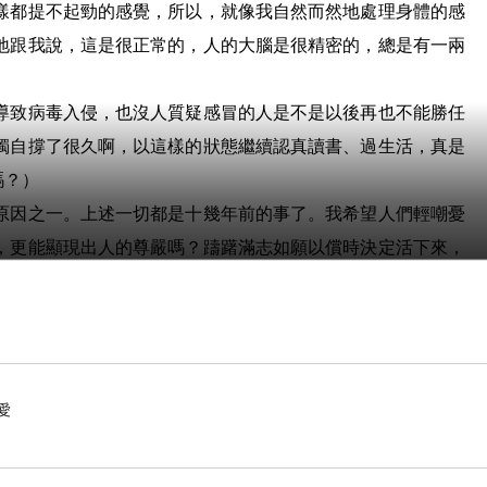
樣都提不起勁的感覺，所以，就像我自然而然地處理身體的感
地跟我說，這是很正常的，人的大腦是很精密的，總是有一兩
導致病毒入侵，也沒人質疑感冒的人是不是以後再也不能勝任
獨自撐了很久啊，以這樣的狀態繼續認真讀書、過生活，真是
嗎？）
原因之一。上述一切都是十幾年前的事了。我希望人們輕嘲憂
，更能顯現出人的尊嚴嗎？躊躇滿志如願以償時決定活下來，
床，到街口的便利商店跟店員拿一杯冰美式，折回家乖乖洗上
），我實在是想不到比這更「熱愛生命」的例子了。
愛