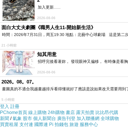
2
加入更新......
研究生日記1：文獻蒐集、拖延症
上一篇：
研究生日記3：研究工具、資料庫、各種資源
下一篇：
2026-08-06
面白大丈夫劇團《職男人生11-開始新生活》
時間：2026年7月31日，周五19:30 地點：北藝中心球劇場 這
21 小時前
知其用意
招呼完後看著妳， 發現眼神又偏移， 有時像是看胸
2026-08-06
2026。08。07。
畫圖真的不適合我越畫越排斥看得懂就好了應該是說如果改天需要用到
5 小時前
登入
註冊
PChome首頁
線上購物
24h購物
書店
露天拍賣
比比昂代購
新聞
/
氣象
股市
個人新聞台
廣告刊登
加入聯播網
全球購物
買賣租屋
支付連
國際連
Pi 拍錢包
旅遊
服務中心