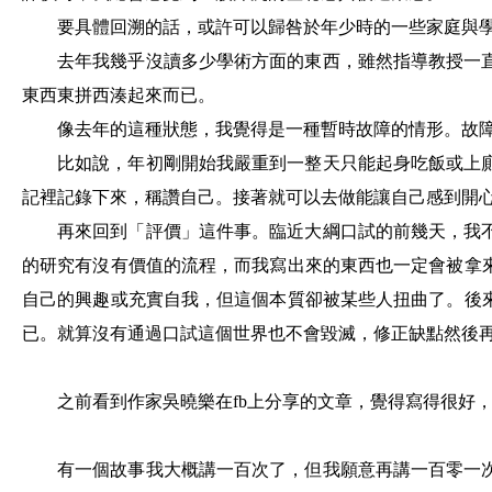
要具體回溯的話，或許可以歸咎於年少時的一些家庭與
去年我幾乎沒讀多少學術方面的東西，雖然指導教授一
東西東拼西湊起來而已。
像去年的這種狀態，我覺得是一種暫時故障的情形。故
比如說，年初剛開始我嚴重到一整天只能起身吃飯或上
記裡記錄下來，稱讚自己。接著就可以去做能讓自己感到開
再來回到「評價」這件事。臨近大綱口試的前幾天，我
的研究有沒有價值的流程，而我寫出來的東西也一定會被拿
自己的興趣或充實自我，但這個本質卻被某些人扭曲了。後
已。就算沒有通過口試這個世界也不會毀滅，修正缺點然後
之前看到作家吳曉樂在
fb
上分享的文章，覺得寫得很好
有一個故事我大概講一百次了，但我願意再講一百零一