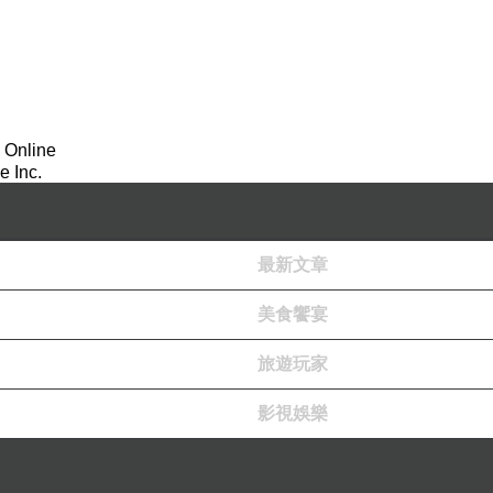
 Online
 Inc.
最新文章
美食饗宴
旅遊玩家
影視娛樂