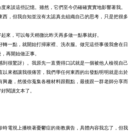
角度來談這些記憶。雖然，它們至今仍確確實實地影響著我。
東西，但我自知並沒有太認真去組織自己的思考，只是把很多
好起來，可以每天稍微比昨天再多做一點事就好。
好轉一點，就開始打掃家裡、洗衣服。做完這些事後我會在日
後，再開始做正事。
感到很驚訝）。我原先一直覺得口試就是一個被他人檢視自己
直以來都讓我很痛苦，我們學任何東西的出發點明明就是出於
有興趣，然後你蒐集各種材料跟觀點，最後跟一群老師分享而
好好閱讀文本了。
診時電視上播映著憂鬱症的衛教廣告，具體內容我忘了，但我