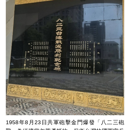
1958
年
8
月
23
日共軍砲擊金門爆發「八二三砲