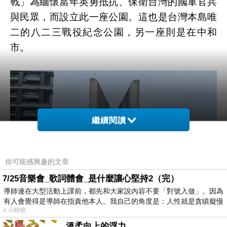
戰」為緬懷當年英勇抵抗、保衛台灣的國軍官兵
與民眾，而設立此一座公園。這也是台灣本島唯
二的八二三戰役紀念公園，另一座則是在中和
市。
繼續閱讀
你可能感興趣的文章
7/25音樂會_歌詞體會_是什麼讓心堅持2（完）
導師連在大型活動上課前，都先和大家說內容不要「對號入做」。因為
有人會覺得是導師在指責他本人。我自己的角度是：人性就是貪瞋癡慢
4 小時前
溫柔向上的浮力