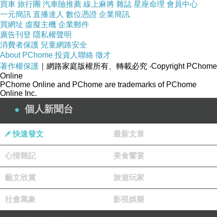
買車
旅行團
汽車險推薦
線上麻將
雜誌
星座命理
會員中心
一元簡訊
直播達人
數位憑證
企業簡訊
買網址
虛擬主機
企業郵件
廣告刊登
隱私權聲明
消費者保護
兒童網路安全
About PChome
投資人聯絡
徵才
著作權保護
｜網路家庭版權所有、轉載必究
‧Copyright PChome
Online
PChome Online and PChome are trademarks of PChome
Online Inc.
個人新聞台
快速發文
最新文章
心情雜記
美食饗宴
有此這樣的組織與場所，據說是當年參與此一出
藝文欣賞
旅遊玩家
生入死戰役的台灣子弟充員兵之一員，時任中和
社會萬象
影視娛樂
市長的呂芳煙及這一組織各地頭人積極向國防部