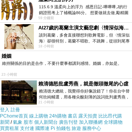
115.6.9 溫柔向上的浮力 感恩日記-嗶嗶嗶,J的行
銷證照考上了補概論86分。 想要做就去做,勵精圖
59 分鐘前
治大成功,也是表法,堅持和努力
AI27歲的葛蘭主演文藝悲劇〈情深似海〉 #戀上老電影 #葛蘭 #粟子
談到葛蘭，多會直接聯想到歌舞電影，但〈情深似
海〉卻很特別，葛蘭不唱歌、不跳舞，從頭到尾專
18 小時前
心演戲。拍攝期間，經常工作超過12個鐘
婚姻
維持關係的目的是合作，不要什麼事都講到感情。婚姻，亦如是。
23 小時前
賴清德怒批盧秀燕，就是徹頭徹尾的心虛
賴清德大總統，我覺得你好像說錯了！你在台中替
何欣純輔選，用各種尖酸刻薄的說詞批判盧秀燕，
21 小時前
罵她施政滿意度輸給陳其邁，甚至還說盧
登入
註冊
PChome首頁
線上購物
24h購物
書店
露天拍賣
比比昂代購
新聞
/
氣象
股市
個人新聞台
廣告刊登
加入聯播網
全球購物
買賣租屋
支付連
國際連
Pi 拍錢包
旅遊
服務中心