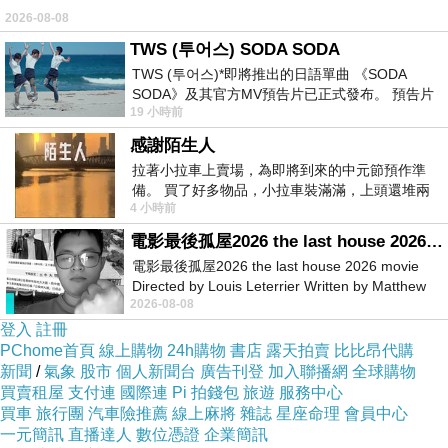
2026-08-08
TWS (투어스) SODA SODA
TWS (투어스)*即將推出的日語單曲 《SODA
SODA》及其官方MV預告片已正式發布。 預告片
19 小時前
一經發布， 就引發了粉絲們對這次夏季回
感謝陌生人
拉著小拉車上賣場，為即將到來的中元節預作準
備。 買了好多物品，小拉車裝滿滿，上頭還堆兩
4 小時前
紙箱。 雖辛苦了點，這點程度我一個人搬
電影最後孤屋2026 the last house 2026 movie
電影最後孤屋2026 the last house 2026 movie
Directed by Louis Leterrier Written by Matthew
2026-08-08
Robinson Starring Greta Lee Wa
登入
註冊
PChome首頁
線上購物
24h購物
書店
露天拍賣
比比昂代購
新聞
/
氣象
股市
個人新聞台
廣告刊登
加入聯播網
全球購物
買賣租屋
支付連
國際連
Pi 拍錢包
旅遊
服務中心
買車
旅行團
汽車險推薦
線上麻將
雜誌
星座命理
會員中心
一元簡訊
直播達人
數位憑證
企業簡訊