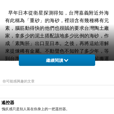
早年日本從衛星探測得知
，
台灣嘉義附近外海
有此稱為
「
重砂
」
的海砂
，
裡頭含有幾種稀有元
素
，
腦筋動得快的他們
也很賊的要求
台灣陶土廠
家
，
拿多少的泥土搭配該地多少比例的海砂
，
作
成
「
素陶胚
」
出口至日本
。
之後
，
再將這給溶解
來提煉稀有金屬
。不動聲色
不知幹了多少年
，等
到
台灣海關查出有不少的出口量
，
並納悶起搬運
繼續閱讀
時不都會給弄破
，到底這是要幹什麼呢？後來追
查源頭「機關藏佇倉庫，其中必有緣故」
才被台
灣有關當局給識破
！
你可能感興趣的文章
遙控器
愧疚感只是别人装在你身上的一把遥控器。