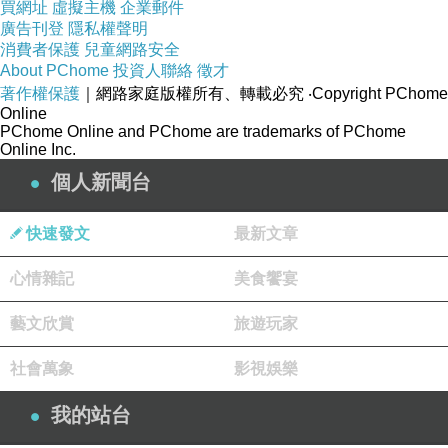
買網址
虛擬主機
企業郵件
廣告刊登
隱私權聲明
稀有金屬可比喻成料理中的調味料
，
它們能夠
消費者保護
兒童網路安全
改變金屬的特性
，
像是一些的強權霸國
，
知道某
About PChome
投資人聯絡
徵才
著作權保護
｜網路家庭版權所有、轉載必究
‧Copyright PChome
小國家有這樣的出產物
，
為要取得這甚至會對該
Online
國發動政變
，且於當地進行提煉萃取殘
害當地百
PChome Online and PChome are trademarks of PChome
Online Inc.
姓
。
個人新聞台
從公開的蔣經國日記裡得知
，字裡行間流露出
快速發文
最新文章
美國對台灣嚴格限制核武研發打壓的感嘆！
處境
艱難的
「中華民國」勢必得成為刺蝟豪豬、反共
心情雜記
美食饗宴
堡壘。不能讓人小瞧我們口氣不小，更是責成中
藝文欣賞
旅遊玩家
山科學院秘密研發核武推動，此計畫自然也需用
到重砂提煉出的「稀土」元素了。
社會萬象
影視娛樂
我的站台
「
稀土」
指的是，化學元素表週期表裡等多種