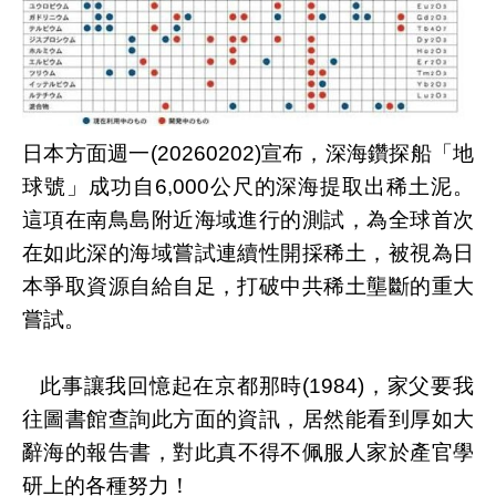
日本方面週一
(20260202)
宣布，深海鑽探船「地
球號」成功自
6,000
公尺的深海提取出稀土泥。
這項在南鳥島附近海域進行的測試，為全球首次
在如此深的海域嘗試連續性開採稀土，被視為日
本爭取資源自給自足，打破中共稀土壟斷的重大
嘗試。
此事讓我回憶起在京都那時
(1984)
，家父要我
往圖書館查詢此方面的資訊，居然能看到厚如大
辭海的報告書
，對此真
不得不佩服人家於產官學
研上的各種努力
！