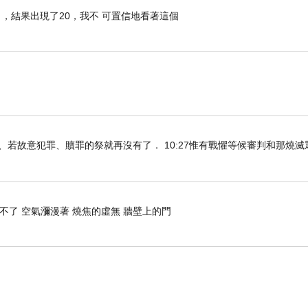
，結果出現了20，我不 可置信地看著這個
知真道以後、若故意犯罪、贖罪的祭就再沒有了． 10:27惟有戰懼等候審判和那燒
不了 空氣瀰漫著 燒焦的虛無 牆壁上的門