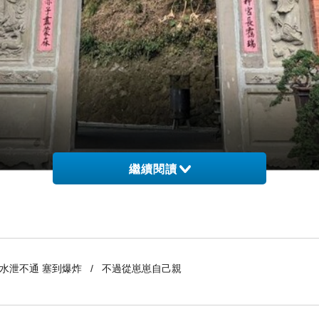
繼續閱讀
到水泄不通 塞到爆炸 / 不過從崽崽自己親
鷹白天都停駐在媽祖的后冠上
，
覺得稀奇
，
於是趁著雨