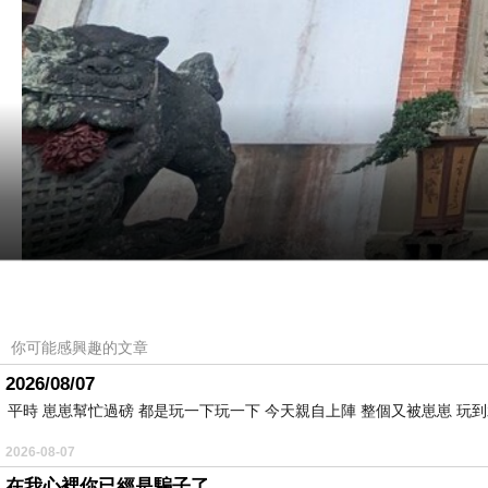
你可能感興趣的文章
2026/08/07
平時 崽崽幫忙過磅 都是玩一下玩一下 今天親自上陣 整個又被崽崽 玩
報載獅頭山勸化堂裡的媽祖殿
，
最近飛來一隻貓頭
2026-08-07
在我心裡你已經是騙子了........