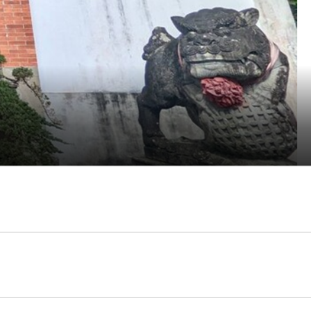
停之日白天又不那麼樣冷
，
前去瞧瞧
。