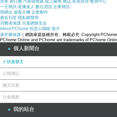
買車
旅行團
汽車險推薦
線上麻將
雜誌
星座命理
會員中心
一元簡訊
直播達人
數位憑證
企業簡訊
買網址
虛擬主機
企業郵件
廣告刊登
隱私權聲明
消費者保護
兒童網路安全
About PChome
投資人聯絡
徵才
著作權保護
｜網路家庭版權所有、轉載必究
‧Copyright PChome
PChome Online and PChome are trademarks of PChome Online
個人新聞台
快速發文
心情雜記
藝文欣賞
社會萬象
我的站台