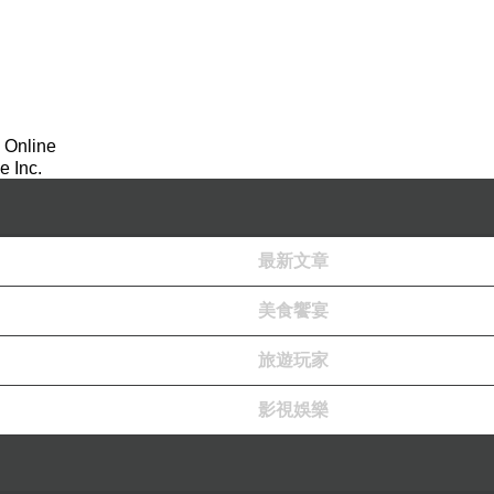
 Online
 Inc.
最新文章
美食饗宴
旅遊玩家
影視娛樂