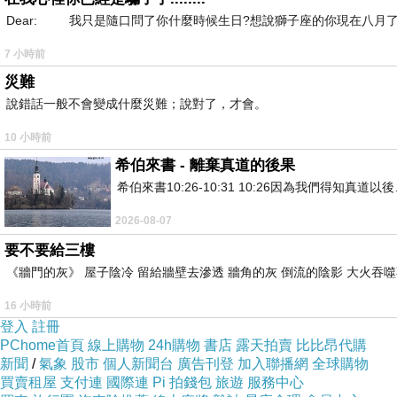
Dear: 我只是隨口問了你什麼時候生日?想說獅子座的你現在八月了
7 小時前
災難
說錯話一般不會變成什麼災難；說對了，才會。
10 小時前
希伯來書 - 離棄真道的後果
希伯來書10:26-10:31 10:26因為我們得
2026-08-07
要不要給三樓
《牆門的灰》 屋子陰冷 留給牆壁去滲透 牆角的灰 倒流的陰影 大火吞噬
16 小時前
登入
註冊
PChome首頁
線上購物
24h購物
書店
露天拍賣
比比昂代購
新聞
/
氣象
股市
個人新聞台
廣告刊登
加入聯播網
全球購物
買賣租屋
支付連
國際連
Pi 拍錢包
旅遊
服務中心