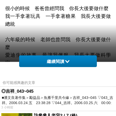
很小的時候 爸爸曾經問我 你長大後要做什麼
我一手拿著玩具 一手拿著糖果 我長大後要做
總統
六年級的時候 老師也曾問我 你長大後要做什
麼
愛迪生的故事 最讓我佩服 我長大要做科學
繼續閱讀
家
…
中學的時候 作文的題目 你的志願是什麼
你可能感興趣的文章
耳邊又響起 母親的叮嚀 醫生、律師都不錯
◎吉祥_043~045
■潘文良著作集＞勵益品＞魚雁千里共今緣＞吉祥_043~045 ▽043_吉
大學聯考時候 作文題目又是 「我的志願」是
祥。2006.03.24.五 23:38:28 ▽044_吉祥。2006.03.25.六 00:00:
3 小時前
什麼
柒參參▎老宅2 / 7 (終)