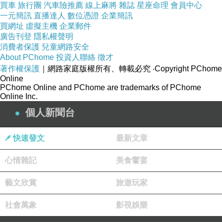
買車
旅行團
汽車險推薦
線上麻將
雜誌
星座命理
會員中心
一元簡訊
直播達人
數位憑證
企業簡訊
買網址
虛擬主機
企業郵件
廣告刊登
隱私權聲明
消費者保護
兒童網路安全
About PChome
投資人聯絡
徵才
著作權保護
｜網路家庭版權所有、轉載必究
‧Copyright PChome
Online
是嗎
？人生就是這麼過來的！
PChome Online and PChome are trademarks of PChome
Online Inc.
個人新聞台
快速發文
最新文章
心情雜記
美食饗宴
藝文欣賞
旅遊玩家
社會萬象
影視娛樂