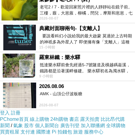
回想報名時候 心裡毫無選擇 志願填了一百
老宅2 / 7 - 歡迎回家照片裡的人靜靜站在鏡子前。
多
…
三樓，廄，大崽蕥，柳橘，閆兒，摩斯和崽崽，七
2026-08-07
個人整整齊齊地站在鏡框之外，如同
沒有煩惱 沒有憂愁 唱出我心裡的歌
典藏封面聊兩句-【支離人】
要說看科幻小說給我的最大啟蒙 莫過於上古時期
告訴我的孩子 每個人都需要 平平靜靜的生活
的神祇多為外星人了 即便擁有像「支離人」這種
15 小時前
驚世駭俗的神通法門 也未必讀
慢慢慢慢慢慢慢慢長大以後 認識的人越來越多
羅東林鐵：樂水驛
慢慢慢慢慢慢慢慢你會知道 每個人都差不多
抵達樂水驛前會先經過5-7號隧道及橫越碼崙溪，
鐵路都是沿著溪畔修建。 樂水驛初名為濁水驛，
慢慢慢慢慢慢慢慢你會知道
人生就是這麼過
。
9 小時前
但因與臺鐵集集線車站同名，於1953
2026.08.06
AMK - 山頂公仔波板糖
2026-08-07
登入
註冊
PChome首頁
線上購物
24h購物
書店
露天拍賣
比比昂代購
新聞
/
氣象
股市
個人新聞台
廣告刊登
加入聯播網
全球購物
買賣租屋
支付連
國際連
Pi 拍錢包
旅遊
服務中心