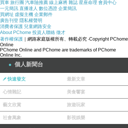
買車
旅行團
汽車險推薦
線上麻將
雜誌
星座命理
會員中心
一元簡訊
直播達人
數位憑證
企業簡訊
買網址
虛擬主機
企業郵件
廣告刊登
隱私權聲明
消費者保護
兒童網路安全
About PChome
投資人聯絡
徵才
著作權保護
｜網路家庭版權所有、轉載必究
‧Copyright PChome
Online
PChome Online and PChome are trademarks of PChome
Online Inc.
個人新聞台
一本介紹
《米開朗基羅》的書籍，讓年輕時的陳
快速發文
最新文章
大師開啟了另一扇窗戶！
心情雜記
美食饗宴
藝文欣賞
旅遊玩家
社會萬象
影視娛樂