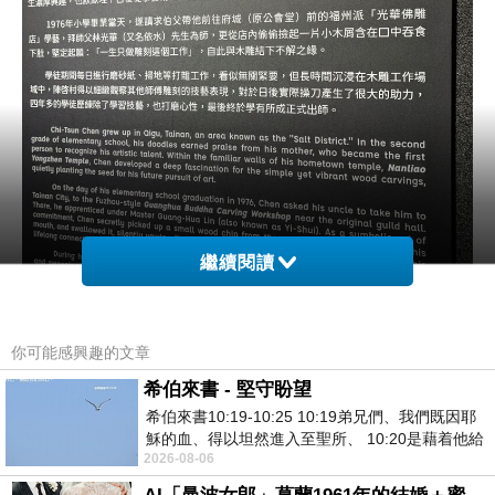
繼續閱讀
你可能感興趣的文章
希伯來書 - 堅守盼望
希伯來書10:19-10:25 10:19弟兄們、我們既因耶
穌的血、得以坦然進入至聖所、 10:20是藉着他給
2026-08-06
我們開了一條又新又活的路從幔子經過