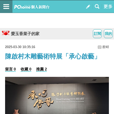
愛玉香菜子的家
訂閱
我的
2025-03-30 10:35:16
蔡蟳
陳啟村木雕藝術特展「承心啟藝」
留言 0
收藏 0
推薦 2