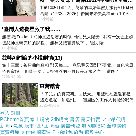
AI「曼波女郎」葛蘭1961年的結婚＋蜜月旅行 #戀上老電影 #葛蘭 #粟子
1961年5月至12月 葛蘭的結婚與蜜月旅行5月04日
葛蘭（1933～2026）偕同未婚夫高福全（1916～
6 小時前
2004）乘郵輪赴倫敦6月15日於英國倫敦St.S
*臺灣人造衛星救了我……
趙德恕(Zoldos Ur.)神父還活著的時候: 他怕見太陽光 我有一次去上趙
德恕神父研究所的課程， 趙神父把窗簾放下， 他說:陽
10 小時前
我與AI討論的小說劇情(13)
第十三章：被扭曲的真相 那天晚上。 堯禹舜又回到了夢境。 白色荒原
依舊寂靜。 但這一次，天空漂浮的不再只是玩家名字。 還多了
陳大師年輕時即領悟到除木雕外
，
素描
、寫生、
2026-08-06
雕塑
、
木版畫等多方學習猶有必要
，吸收養分，
東灣踏青
加強自己，
並尋訪台灣各地的宮廟吸取創作養
「了兒」的賞花閣。回秋天。 那些毛毛蟲還有禮
遇通道呢，如遇到。一個園區的工作人員撿給我們
分
，
打下紮實的創作基礎
。
2026-08-06
細賞。
登入
註冊
PChome首頁
線上購物
24h購物
書店
露天拍賣
比比昂代購
新聞
/
氣象
股市
個人新聞台
廣告刊登
加入聯播網
全球購物
買賣租屋
支付連
國際連
Pi 拍錢包
旅遊
服務中心