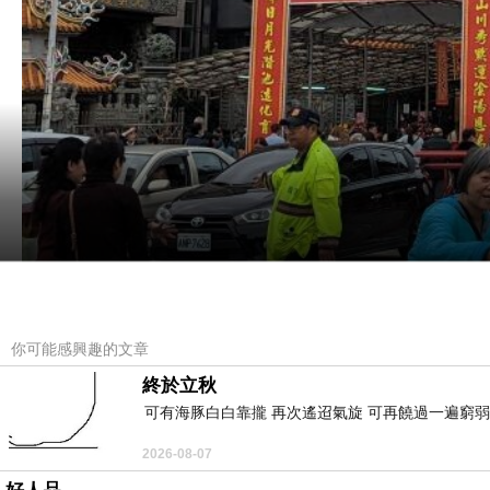
你可能感興趣的文章
終於立秋
可有海豚白白靠攏 再次遙迢氣旋 可再饒過一遍窮弱
昨天與今天住家旁的市場攤位很多都沒開
，
原因
2026-08-07
日。一掌天一理地，崇拜和敬仰的緣故，與殺生許