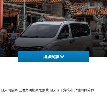
繼續閱讀
 雖人間活動 已達文明極致之浪費 但又何干質樸者 只能白白陪葬
是
：
玉皇大帝正月初九聖誕的祂「吃素
」、初十為石
多有關雞、鴨、豬、魚肉的行業，兩天也都休息，僅有