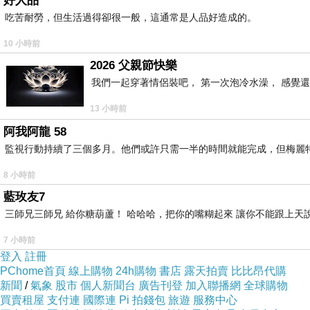
好人品
吃苦耐勞，但生活過得卻很一般，這通常是人品好造成的。
拜天公
，
家裡以前那是很講究的
(
老媽在世身體仍
10 小時前
方，桌前又得繫上桌裙
(
現在為貪圖方便
，
一年到頭
2026 父親節快樂
我們一起穿著情侶裝吧， 第一次泡冷水澡， 感覺還
五果代表五穀豐登
(
雖然不事農耕，期望物阜年豐
13 小時前
倒
。
阿我阿龍 58
監視行動持續了三個多月。他們或許只需一半的時間就能完成，但梅麗
8 小時前
藍玫友7
三師兄三師兄 給你糖葫蘆！ 哈哈哈，把你的嘴糊起來 讓你不能跟上天
7 小時前
登入
註冊
PChome首頁
線上購物
24h購物
書店
露天拍賣
比比昂代購
新聞
/
氣象
股市
個人新聞台
廣告刊登
加入聯播網
全球購物
買賣租屋
支付連
國際連
Pi 拍錢包
旅遊
服務中心