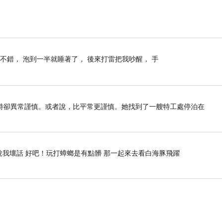
健康時
)
，
但自從老婆掌杓後
，這才
改往天公壇敬拜供
都繫著
)
，供品有三合
(
三杯茶
)
、五果、六齋、三牲或
不錯， 泡到一半就睡著了， 後來打雷把我吵醒， 手
)
，王梨人興財旺、
橘子大吉大利
、蘋果平平安安、
特卻異常謹慎。或者說，比平常更謹慎。她找到了一艘特工處停泊在
說我壞話 好吧！玩打蟑螂是有點髒 那一起來去看白海豚飛躍