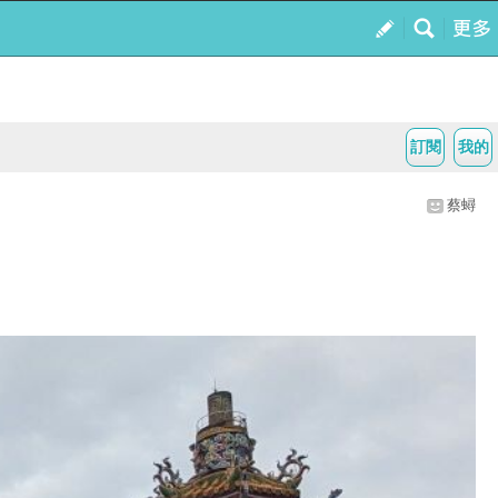
訂閱
我的
蔡蟳