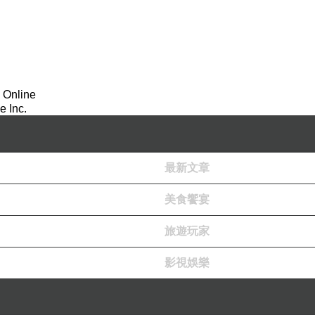
 Online
 Inc.
最新文章
美食饗宴
旅遊玩家
影視娛樂