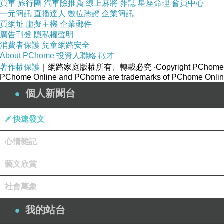
買車
旅行團
汽車險推薦
線上麻將
雜誌
星座命理
會員中心
一元簡訊
直播達人
數位憑證
企業簡訊
買網址
虛擬主機
企業郵件
廣告刊登
隱私權聲明
消費者保護
兒童網路安全
About PChome
投資人聯絡
徵才
著作權保護
｜網路家庭版權所有、轉載必究
‧Copyright PChome
PChome Online and PChome are trademarks of PChome Online
個人新聞台
快速發文
心情雜記
藝文欣賞
社會萬象
我的站台