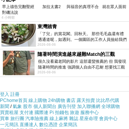
早上禱告完翻聖經 加拉太書2 與福音的真理不合 就在眾人面前
對磯法說
4 小時前
東灣踏青
「了兒」的賞花閣。回秋天。 那些毛毛蟲還有禮
遇通道呢，如遇到。一個園區的工作人員撿給我們
2026-08-06
細賞。
隨著時間演進越來越難Match的三觀
很久沒看葳老闆的影片 這部還蠻推薦的 但 我發現
隨著時間的推進 強調個人自由不忍耐 想要找三觀
第二個，我自己想到的主題，
2026-08-06
接近的不要說對象 連朋友都超
我想到的主題，是關於我上次我廢這個主題。
登入
註冊
「廢」這個主題可以有很多種詮釋方式來寫文。
PChome首頁
線上購物
24h購物
書店
露天拍賣
比比昂代購
1.廢墟與遺跡
新聞
/
氣象
股市
個人新聞台
廣告刊登
加入聯播網
全球購物
買賣租屋
支付連
國際連
Pi 拍錢包
旅遊
服務中心
以廢墟為背景，描述曾經繁華的地方，如今只剩殘破不堪
買車
旅行團
汽車險推薦
線上麻將
雜誌
星座命理
會員中心
的景象。
一元簡訊
直播達人
數位憑證
企業簡訊