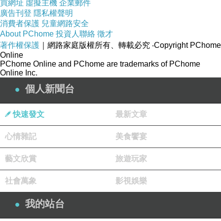
買網址
虛擬主機
企業郵件
可以寫一個考古學家在廢墟中尋找過去的故事。
廣告刊登
隱私權聲明
也可以從廢墟中的某個物件出發，勾勒出遺失的時光與記
消費者保護
兒童網路安全
憶。
About PChome
投資人聯絡
徵才
著作權保護
｜網路家庭版權所有、轉載必究
‧Copyright PChome
2.廢物與邊緣人
Online
PChome Online and PChome are trademarks of PChome
以「廢物」自嘲，寫一個自覺無用，被社會淘汰的人，
Online Inc.
如何看待自己，或者是否找到人生的價值。
個人新聞台
可以寫一個社會邊緣人，
在別人眼中「沒用」，但實際上有著獨特的才能或視角。
快速發文
最新文章
心情雜記
美食饗宴
3.廢話與無意義對話
以實驗性寫作來展現「廢話」，
藝文欣賞
旅遊玩家
例如寫一篇看似毫無意義但充滿趣味性的對話文。
社會萬象
影視娛樂
例如兩個人討論「為什麼廢話也能讓人感到快樂」，
用幽默或哲學方式展開。
我的站台