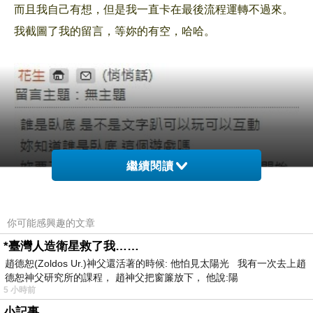
而且我自己有想，但是我一直卡在最後流程運轉不過來。
我截圖了我的留言，等妳的有空，哈哈。
繼續閱讀
你可能感興趣的文章
*臺灣人造衛星救了我……
趙德恕(Zoldos Ur.)神父還活著的時候: 他怕見太陽光 我有一次去上趙
德恕神父研究所的課程， 趙神父把窗簾放下， 他說:陽
5 小時前
小記事