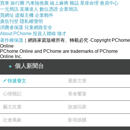
買車
旅行團
汽車險推薦
線上麻將
雜誌
星座命理
會員中心
一元簡訊
直播達人
數位憑證
企業簡訊
買網址
虛擬主機
企業郵件
廣告刊登
隱私權聲明
消費者保護
兒童網路安全
About PChome
投資人聯絡
徵才
著作權保護
｜網路家庭版權所有、轉載必究
‧Copyright PChome
Online
PChome Online and PChome are trademarks of PChome
Online Inc.
個人新聞台
快速發文
最新文章
心情雜記
美食饗宴
藝文欣賞
旅遊玩家
社會萬象
影視娛樂