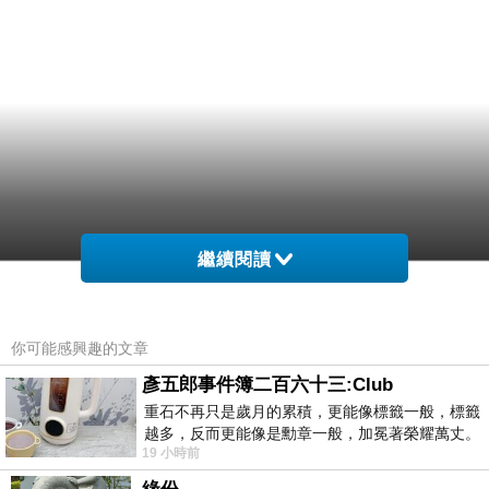
繼續閱讀
你可能感興趣的文章
彥五郎事件簿二百六十三:Club
重石不再只是歲月的累積，更能像標籤一般，標籤
越多，反而更能像是勳章一般，加冕著榮耀萬丈。
19 小時前
習慣一如縱容，成了再難輕輕放下的罪證