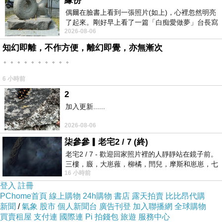
緣份
偶爾在臉書上看到一張照片(如上)，心裡忽然明亮
了起來。剛好早上看了一篇「白痴愛做夢」台長寫
2026-08-06
的貼文，在回顧年輕時瘋狂愛上
知幻即離，不作方便，離幻即覺，亦無漸次
。。。。。。。。。。
6 小時前
2
加入更新......
2026-08-06
柒參參▎老宅2 / 7 (終)
老宅2 / 7 - 歡迎回家照片裡的人靜靜站在鏡子前。
三樓，廄，大崽蕥，柳橘，閆兒，摩斯和崽崽，七
16 小時前
個人整整齊齊地站在鏡框之外，如同
登入
註冊
PChome首頁
線上購物
24h購物
書店
露天拍賣
比比昂代購
新聞
/
氣象
股市
個人新聞台
廣告刊登
加入聯播網
全球購物
買賣租屋
支付連
國際連
Pi 拍錢包
旅遊
服務中心