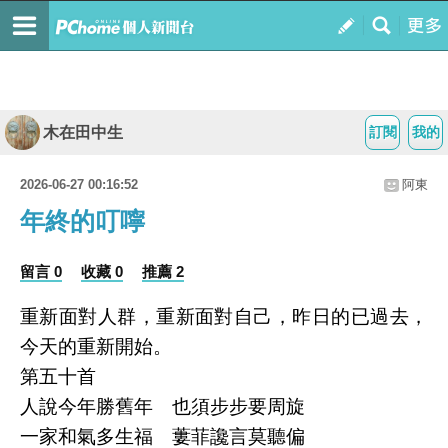
木在田中生
訂閱
我的
2026-06-27 00:16:52
阿東
年終的叮嚀
留言 0
收藏 0
推薦 2
重新面對人群，重新面對自己，昨日的已過去，
今天的重新開始。
第五十首
人說今年勝舊年 也須步步要周旋
一家和氣多生福 蔞菲讒言莫聽偏