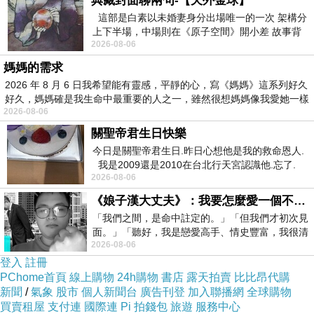
典藏封面聊兩句-【天外金球】
這部是白素以未婚妻身分出場唯一的一次 架構分
上下半場，中場則在《原子空間》開小差 故事背
2026-08-06
景影射西藏境外流亡 地下組織
媽媽的需求
2026 年 8 月 6 日我希望能有靈感，平靜的心，寫《媽媽》這系列好久
好久，媽媽確是我生命中最重要的人之一，雖然很想媽媽像我愛她一樣
2026-08-06
關聖帝君生日快樂
今日是關聖帝君生日.昨日心想他是我的救命恩人.
我是2009還是2010在台北行天宮認識他.忘了.
2026-08-06
一個奇摩交友的網友學
《娘子漢大丈夫》：我要怎麼愛一個不存在的人？
「我們之間，是命中註定的。」「但我們才初次見
面。」「聽好，我是戀愛高手、情史豐富，我很清
2026-08-06
楚這種感覺，你我之間的那種感覺，現
登入
註冊
PChome首頁
線上購物
24h購物
書店
露天拍賣
比比昂代購
新聞
/
氣象
股市
個人新聞台
廣告刊登
加入聯播網
全球購物
買賣租屋
支付連
國際連
Pi 拍錢包
旅遊
服務中心