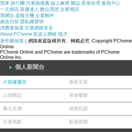
買車
旅行團
汽車險推薦
線上麻將
雜誌
星座命理
會員中心
一元簡訊
直播達人
數位憑證
企業簡訊
買網址
虛擬主機
企業郵件
廣告刊登
隱私權聲明
消費者保護
兒童網路安全
About PChome
投資人聯絡
徵才
著作權保護
｜網路家庭版權所有、轉載必究
‧Copyright PChome
Online
PChome Online and PChome are trademarks of PChome
Online Inc.
個人新聞台
快速發文
最新文章
心情雜記
美食饗宴
藝文欣賞
旅遊玩家
社會萬象
影視娛樂