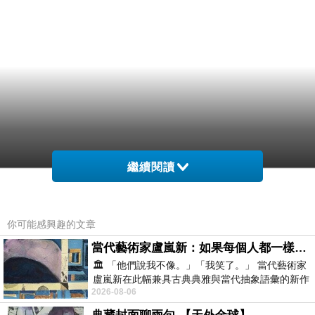
繼續閱讀
你可能感興趣的文章
當代藝術家盧嵐新：如果每個人都一樣，這世界該有多無聊？
🏛️ 「他們說我不像。」「我笑了。」 當代藝術家
盧嵐新在此幅兼具古典典雅與當代抽象語彙的新作
2026-08-06
中，以沈靜的藍色空間為背景，描繪了