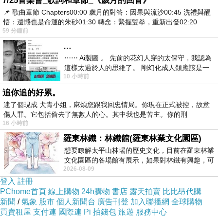
7/25音樂會_歌詞和章節_《歲月的回音》
📌 歌曲章節 Chapters00:00​ 歲月的對答：因果與流沙00:45​ 洗禮與醒
悟：遺憾也是命運的朱砂01:30​ 轉念：緊握雙拳，重新出發02:20
59 分鐘前
…
⋯⋯ Ai製圖 。 先前的花幻人穿的太保守，我認為
這樣太過於人的思維了。 剛幻化成人類應該是一
10 小時前
絲不掛吧？ 當然這樣是創不出
追你追的好累。
逮了個現成 犬青小姐，麻煩您跟我回忠情局。你現在正式被控，故意
傷人罪。它包括偷去了無數人的心。其中我也是苦主。你的刑
16 小時前
羅東林鐵：林鐵館(羅東林業文化園區)
想要瞭解太平山林場的歷史文化，目前在羅東林業
文化園區的各場館有展示，如果對林鐵有興趣，可
2026-08-09
以到林鐵館。 這裡展示從山下
登入
註冊
PChome首頁
線上購物
24h購物
書店
露天拍賣
比比昂代購
新聞
/
氣象
股市
個人新聞台
廣告刊登
加入聯播網
全球購物
買賣租屋
支付連
國際連
Pi 拍錢包
旅遊
服務中心