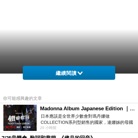
繼續閱讀
你可能感興趣的文章
Madonna Album Japanese Edition ｜瑪丹娜專輯們2026年日本版重發系列
日本應該是全世界少數會對瑪丹娜做
COLLECTION系列型銷售的國家，連娜姊的母國
20 小時前
美國都沒對她這樣過，這全拜在他們到現在唱片