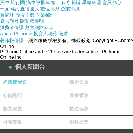
買車
旅行團
汽車險推薦
線上麻將
雜誌
星座命理
會員中心
一元簡訊
直播達人
數位憑證
企業簡訊
買網址
虛擬主機
企業郵件
廣告刊登
隱私權聲明
消費者保護
兒童網路安全
About PChome
投資人聯絡
徵才
著作權保護
｜網路家庭版權所有、轉載必究
‧Copyright PChome
Online
PChome Online and PChome are trademarks of PChome
Online Inc.
個人新聞台
快速發文
最新文章
心情雜記
美食饗宴
藝文欣賞
旅遊玩家
社會萬象
影視娛樂