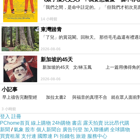
「我們之間，是命中註定的。」「但我們才初次見
14 小時前
東灣踏青
「了兒」的賞花閣。回秋天。 那些毛毛蟲還有禮
2026-08-06
新加坡的45天
新加坡的45天 文/林玉鳳 上一篇用佛得角的
2026-08-06
小記事
早上禱告完翻聖經 加拉太書2 與福音的真理不合 就在眾人面前
3 小時前
登入
註冊
PChome首頁
線上購物
24h購物
書店
露天拍賣
比比昂代購
新聞
/
氣象
股市
個人新聞台
廣告刊登
加入聯播網
全球購物
買賣租屋
支付連
國際連
Pi 拍錢包
旅遊
服務中心