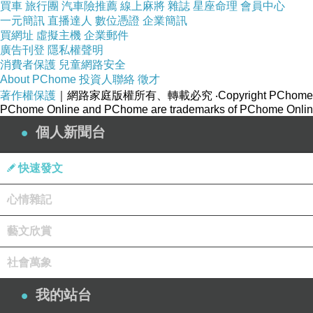
買車
旅行團
汽車險推薦
線上麻將
雜誌
星座命理
會員中心
一元簡訊
直播達人
數位憑證
企業簡訊
買網址
虛擬主機
企業郵件
廣告刊登
隱私權聲明
消費者保護
兒童網路安全
About PChome
投資人聯絡
徵才
著作權保護
｜網路家庭版權所有、轉載必究
‧Copyright PChome
PChome Online and PChome are trademarks of PChome Online
個人新聞台
快速發文
心情雜記
藝文欣賞
社會萬象
我的站台