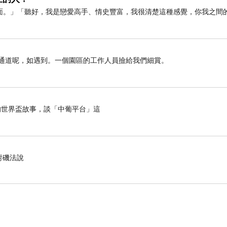
面。」「聽好，我是戀愛高手、情史豐富，我很清楚這種感覺，你我之間
遇通道呢，如遇到。一個園區的工作人員撿給我們細賞。
世界盃故事，談「中葡平台」這
對磯法說