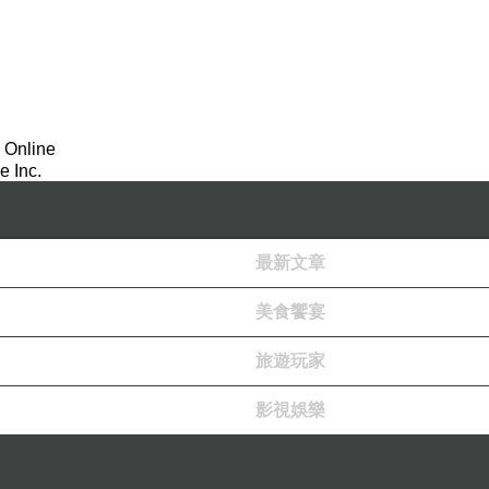
 Online
 Inc.
最新文章
美食饗宴
旅遊玩家
影視娛樂